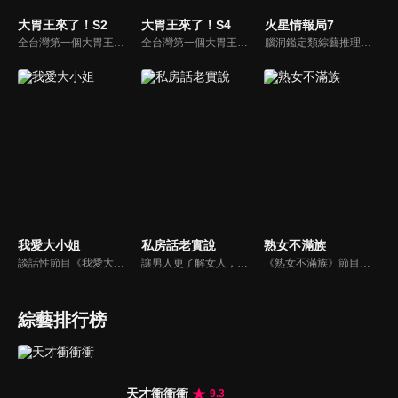
大胃王來了！S2
大胃王來了！S4
火星情報局7
全台灣第一個大胃王美食節目，由主持人帶領大胃王們及名人來賓吃遍台灣美食，每趟旅程都有不同的美食主題以及遊戲互動，並藉由大胃王幸福地享用，讓觀眾深刻了解台灣美食文化的豐富特色！
全台灣第一個大胃王美食節目，由主持人帶領大胃王們及名人來賓吃遍台灣美食，每趟旅程都有不同的美食主題以及遊戲互動，並藉由大胃王幸福地享用，讓觀眾深刻了解台灣美食文化的豐富特色！
腦洞鑑定類綜藝推理脫口秀，陣容為薛之謙、大張偉、楊迪、劉維、黃子弘凡、黃聖依、龐博等…節目圍繞著當下熱梗熱點、觀眾的興趣點、共鳴點展開故事；火星特工廣發英雄帖正面對撞，迎戰近年最出圈、最有趣、最敢說的廠牌大咖們。真金不怕火煉！一場席卷全網的廠牌巔峰之戰即將展開！
我愛大小姐
私房話老實說
熟女不滿族
談話性節目《我愛大小姐》是由吳淡如、林慧萍主持的一檔談話性節目，講訴女人間的那些事。
讓男人更了解女人，女人更了解自己 ，揭密女性私房話，讓療癒專家教你更愛自己！由于美人和納豆攜手主持，更多你想知道的女性私密話題都在《私房話老實說》。
《熟女不滿族》節目主題均有關25-49歲的未婚女性，這些熟女們漂亮卻擔心嫁不出去，獨立卻希望有人疼，最怕寂寞，只能用工作填滿時間，她們是最矛盾最不滿足的一群人。
綜藝排行榜
天才衝衝衝
9.3