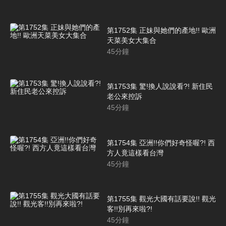
第1752集 正妹與她們的產地!! 歐洲
天菜美女大集合
45
分鐘
第1753集 驚!換人說說看?! 新住民
老公來控訴
45
分鐘
第1754集 亞洲!!你們好奇怪喔?! 西
方人竟這樣看台灣
45
分鐘
第1755集 觀光大國有話要說!! 觀光
客!!別再來啦?!
45
分鐘