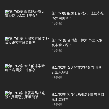
第1760集 醒醒吧台灣人!! 這些都是
偽異國美食?!
45
分鐘
第1761集 台灣夜市掉漆 外國人嫌
夜市髒又噁?!
45
分鐘
第1762集 女人的非常時刻?! 各國
女生來解答
45
分鐘
第1763集 相愛容易相處難!! 異國戀
沒那麼簡單!!
45
分鐘