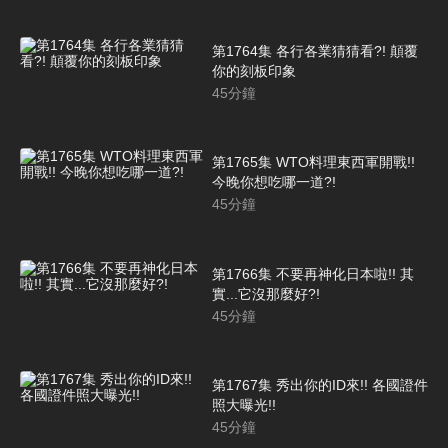
第1764集 各行各業猜猜看?! 顛覆
你的刻板印象
45
分鐘
第1765集 WTO料理東西軍開戰!!
今晚你想吃哪一道?!
45
分鐘
第1766集 不要再神化日本啦!! 其
實...它沒那麼好?!
45
分鐘
第1767集 秀出你的ID來!! 各國證件
照大曝光!!
45
分鐘