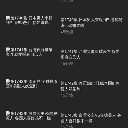
第1740集 日本男人來報到!! 這些秘
密...你知道嗎
45
分鐘
第1741集 台灣負能量破表?! 就愛
唱衰自己人
45
分鐘
第1742集 泰正點!全球瘋泰國!! 美
豔人妖駕到
45
分鐘
第1743集 白雪公主VS焦糖美人 各
國人喜好很不一樣
45
分鐘