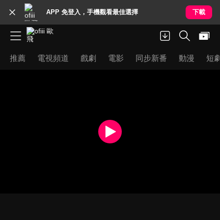
APP 免登入，手機觀看最佳選擇
下載
推薦
電視頻道
戲劇
電影
同步新番
動漫
短