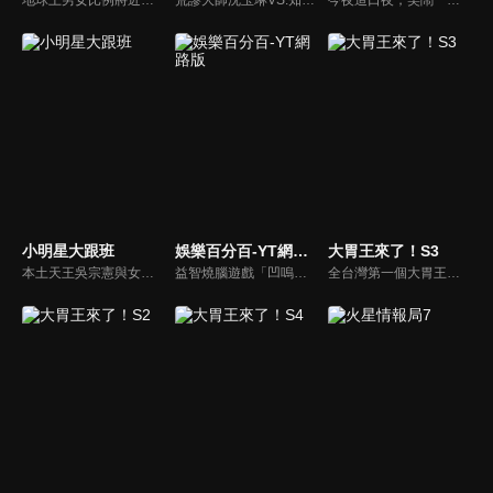
小明星大跟班
娛樂百分百-YT網路版
大胃王來了！S3
本土天王吳宗憲與女兒吳姍儒（Sandy）搭檔主持，每集邀請來賓暢談演藝圈大小事，父女檔聯手笑果十足，老梗搭上新世代，最新組合強勢登場！
益智燒腦遊戲「凹嗚狼人殺」激發你的邏輯推理能力，偶像巨星雲集，全球娛樂資訊，一手掌握不脫節！2025全新升級改版，盡在《娛樂百分百-YT網路版》！
全台灣第一個大胃王美食節目，由主持人帶領大胃王們及名人來賓吃遍台灣美食，每趟旅程都有不同的美食主題以及遊戲互動，並藉由大胃王幸福地享用，讓觀眾深刻了解台灣美食文化的豐富特色！