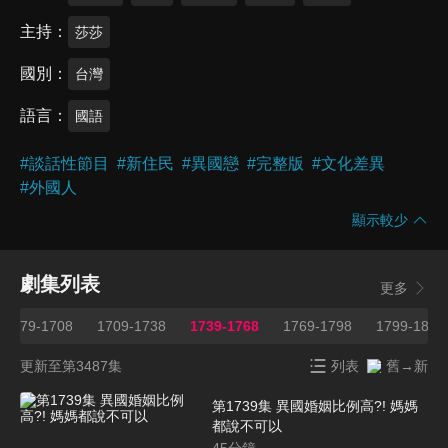
主持
莎莎
國別
台灣
語言
國語
#
談話性節目
#
新住民
#
異國戀
#
完整版
#
文化差異
#
外國人
顯示較少
劇集列表
更多
1679-1708
1709-1738
1739-1768
1769-1798
1799-1827
更新至第3487集
列表
舊→新
第1739集 異國婚姻比例高?! 媽媽
都說不可以
45
分鐘