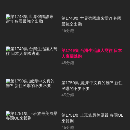
第1748集 世界強國誰來當?! 各國
最強全出動
45
分鐘
第1749集 台灣生活讓人嚮往 日本
人棄國逃跑
45
分鐘
第1750集 崩潰!中文真的難?! 新住
民嚇的不要不要
45
分鐘
第1751集 上班族最美風景 各國OL
來報到
45
分鐘