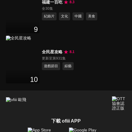
福建一百吃
8.3
全30集
紀錄片
文化
中國
美食
9
全民星攻略
8.1
更新至第931集
遊戲節目
綜藝
10
下載 ofiii APP