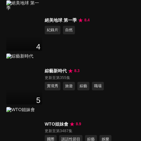
絕美地球 第一季
8.4
紀錄片
自然
4
綜藝新時代
8.3
更新至第355集
實境秀
旅遊
綜藝
職場
5
WTO姐妹會
8.9
更新至第3487集
國際
談話性節目
綜藝
娛樂