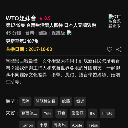
WTO姐妹會
8.9
第1749集 台灣生活讓人嚮往 日本人棄國逃跑
45 分鐘
台灣
國語
保護級
更新至第3487集
首播日期：2017-10-03
異國戀曲我最懂，文化衝擊大不同！到底新住民怎麼看台
灣？讓我們與主持人和來自世界各地的外國朋友，一起聊
聊不同國家文化差異、衝擊、風俗、語言學習經驗、婚姻
生活等。
類型
國際
談話性節目
綜藝
娛樂
來賓
葛西健二
Yuki
亞實
梨梨亞
Iku
Hiroto
Kanon
小夏
郭彥均
Apple
Tetsu