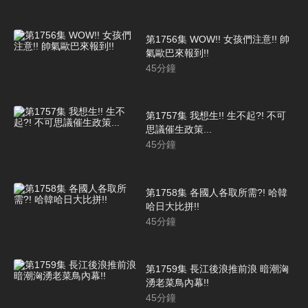
第1756集 WOW!! 女孩們注意!! 帥
氣歐巴來報到!!
45
分鐘
第1757集 我想生!! 生不起?! 不可
思議催生政策...
45
分鐘
第1758集 各國人各取所需?! 哈韓
哈日大比拼!!
45
分鐘
第1759集 長江後浪推前浪 暗潮洶
湧老菜鳥內幕!!
45
分鐘