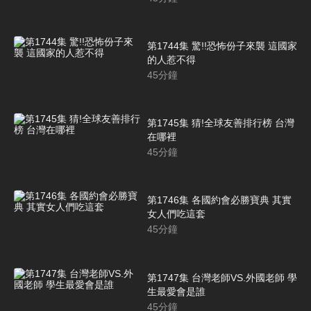
第1744集 驚!!恐怖份子來襲 這國家
的人惹不得
45
分鐘
第1745集 猜!全球友善排行榜 台灣
在哪裡
45
分鐘
第1746集 各國約會必勝寶典 其實
女人們吃這套
45
分鐘
第1747集 台灣老師VS.外國老師 學
生最愛會是誰
45
分鐘