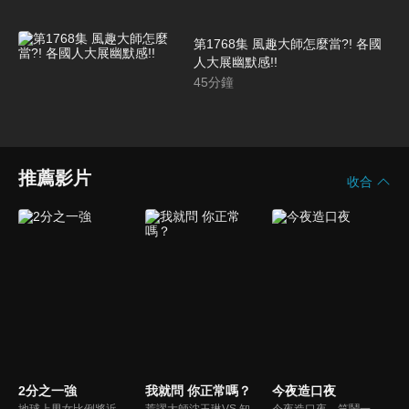
第1768集 風趣大師怎麼當?! 各國
人大展幽默感!!
45
分鐘
推薦影片
收合
2分之一強
我就問 你正常嗎？
今夜造口夜
地球上男女比例將近一比一，也就是有二分之一的女人。我們認為新世代的女人不論在能力、經濟、教育、工作上都不輸男人，這些獨立自主的女人早已撐起半邊天，她們有自己的價值觀和感情觀，我們稱她們是『二分之一強』。
荒謬大師沈玉琳VS.知性作家​​于美人，首次聯手主持！雙方展現犀利又幽默的獨特主持風格引爆辛辣話題！
今夜造口夜，笑鬧一整夜。以網路自製嘲諷節目走紅、在網路擁有廣大支持群眾和影響力的主播「視網膜」，藉此一揉合綜藝與喜劇之談話性節目，帶觀眾以輕鬆之方式，瞭解時下最熱門、最能引起共鳴的社會議題、現象和人物。 多元的切入角度、最輕鬆易懂的議題剖析、言論尺度不設限！