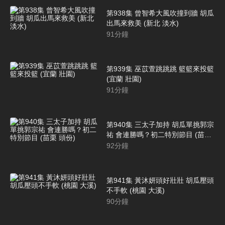
第938集 曾智希大風吹撞到牆 胡瓜
出馬來救美 (新北 淡水)
91
分鐘
第939集 巫苡萱跳跳跳 籃籃來投籃
(宜蘭 壯園)
91
分鐘
第940集 三太子加持 胡瓜單挑郭宗
祐 會連勝嗎？初二特別節目 (苗栗
頭份)
92
分鐘
第941集 黃沐妍頭好壯壯 胡瓜壓頭
不手軟 (桃園 大溪)
90
分鐘