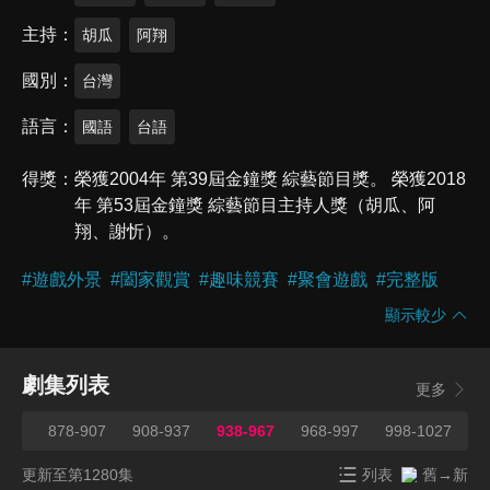
主持
胡瓜
阿翔
國別
台灣
語言
國語
台語
得獎
榮獲2004年 第39屆金鐘獎 綜藝節目獎。 榮獲2018
年 第53屆金鐘獎 綜藝節目主持人獎（胡瓜、阿
翔、謝忻）。
#
遊戲外景
#
闔家觀賞
#
趣味競賽
#
聚會遊戲
#
完整版
顯示較少
劇集列表
更多
877
878-907
908-937
938-967
968-997
998-1027
1
更新至第1280集
列表
舊→新