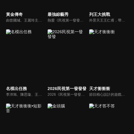
黃金傳奇
最強綜藝秀
列王大挑戰
由曾國城、王麗玲主持，許多人記憶中的經典外景綜藝節目之一。每次闖關成功的隊伍，可獲得藏寶圖；拼湊出完整藏寶圖者，可憑著藏寶圖提示至寶箱放置處；最後以正確寶箱之正確答案鑰匙開啟成功者，除隊長本身外的每位參賽者，即可獲得價值新台幣5萬元之黃金金牌。
熱愛《民視第一發發發》的忠實觀眾，一定要看！喜歡五花八門達人秀的網友，非追不可！愛看明星挑戰各種才藝表演的鐵粉，絕不能錯過！什麼都有，什麼都秀，請看《最強綜藝秀》！
外景天王王仁甫，帶領初出茅廬、外景界新鮮人的陳漢典攜手主持，兩人各自率領自稱膽大包天的列王藝人團，在節目中相互挑戰對方害怕的極限，集結恐懼、互整、爆笑等綜藝效果，讓觀眾看看藝人們最野生的真情流露！
名模出任務
2026民視第一發發發
天才衝衝衝
李沛旭、陳思璇、王尹平、杜詩梅與大愷等人，卸下名模華麗外表、包袱，全力闖關！全台灣顏值最高的外景實境真人秀節目，名模們又會激盪什麼逗趣爆笑的場面呢？
2026《民視第一發發發》由陳美鳳、白冰冰、陽帆、侯怡君、阿翔、白家綺、賴慧如、籃籃以及郭忠祐擔任主持人，集結百位豪華陣容向觀眾拜年。節目分成四大段：百人大開場「馬年吉祥迎新春」、歌舞單元「躍馬揚鞭慶豐年」、明星運動會「馬到成功萬象新」、益智遊戲的「萬馬奔騰慶團圓」。
節目精心設計的遊戲內容，包括深受觀眾喜愛並且火紅於各大專院校的【TEMPO系列】，考驗藝人用肢體表達能力以及聯想能力的【你是WORD演】、【會演是英雄】，考驗英文程度的【EAR傳耳ABC】，超簡單、超爆笑的【看你怎麼說】，以及考驗藝人反應、機智以及隊友默契的【不可能的默契】等單元，逗趣又爆笑！