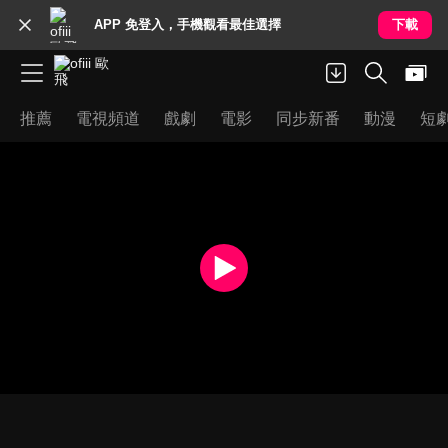
APP 免登入，手機觀看最佳選擇
下載
推薦
電視頻道
戲劇
電影
同步新番
動漫
短