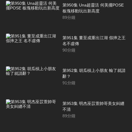
第950集 Una超靈活 何美擺POSE
板塊移動玩出新高度
89
分鐘
第951集 董至成重出江湖 假摔之王
名不虛傳
90
分鐘
第952集 胡瓜槓上小朋友 輸了就請
辭？
91
分鐘
第953集 明杰巫苡萱帥哥美女糾纏
不清
89
分鐘