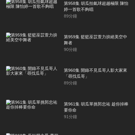
第958集 胡瓜拍氣球超越極限 陳怡
婷一首歌不夠唱
89
分鐘
第959集 籃籃巫苡萱力拚絕美空中
舞者
90
分鐘
第960集 開錄不見瓜哥人影大家來
「尋找瓜哥」
89
分鐘
第961集 胡瓜單挑郭忠祐 趁你掉棒
要你命
91
分鐘