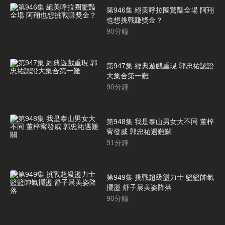
第946集 絕美呼拉圈驚豔全場 阿翔
也想挑戰賺獎金？
90
分鐘
第947集 經典遊戲重現 郭忠祐認證
大集合第一難
90
分鐘
第948集 我是泰山男女大不同 董梓
寗發威 郭忠祐遇難關
91
分鐘
第949集 挑戰超級盪力士 籃籃帥氣
擺盪 舒子晨美姿降落
90
分鐘