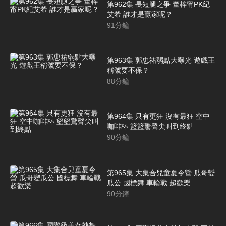
第962集 長短腿之爭 董梓甯PK紀
艾希 誰才是贏家呢？
91
分鐘
第963集 郭忠祐弱點大曝光 遊戲王
稱號要不保？
88
分鐘
第964集 只有更狂 沒有最狂 空中
咖啡杯 籃籃驚聲尖叫到終點
90
分鐘
第965集 大集合兒童夏令營 瓜哥變
瓜公 國標舞 車輪戰 超歡樂
90
分鐘