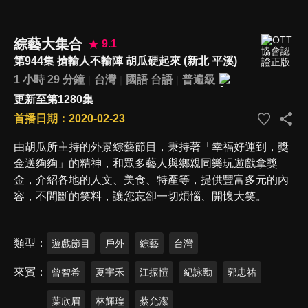
綜藝大集合
9.1
第944集 搶輸人不輸陣 胡瓜硬起來 (新北 平溪)
1 小時 29 分鐘
台灣
國語
台語
普遍級
更新至第1280集
首播日期：2020-02-23
由胡瓜所主持的外景綜藝節目，秉持著「幸福好運到，獎
金送夠夠」的精神，和眾多藝人與鄉親同樂玩遊戲拿獎
金，介紹各地的人文、美食、特產等，提供豐富多元的內
容，不間斷的笑料，讓您忘卻一切煩惱、開懷大笑。
類型
遊戲節目
戶外
綜藝
台灣
來賓
曾智希
夏宇禾
江振愷
紀詠勳
郭忠祐
葉欣眉
林輝瑝
蔡允潔