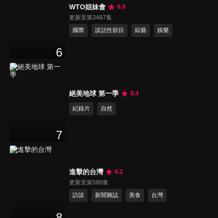
WTO姐妹會
8.9
更新至第3487集
國際
談話性節目
綜藝
娛樂
6
絕美地球 第一季
8.4
紀錄片
自然
7
進擊的台灣
8.2
更新至第586集
訪談
新聞雜誌
美食
台灣
8