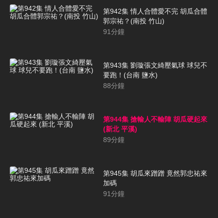
第942集 情人合體愛不完 胡瓜合體
郭宗祐？(南投 竹山)
91
分鐘
第943集 劉璇張文綺壓氣球 球兒不
要跑！(台南 鹽水)
88
分鐘
第944集 搶輸人不輸陣 胡瓜硬起來
(新北 平溪)
89
分鐘
第945集 胡瓜來蹭蹭 竟然郭忠祐來
加碼
91
分鐘