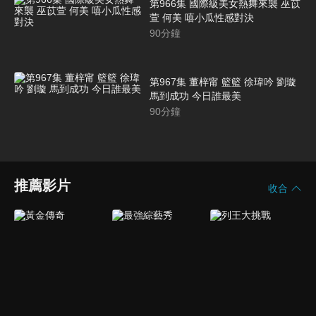
第966集 國際級美女熱舞來襲 巫苡
萱 何美 嘻小瓜性感對決
90
分鐘
第967集 董梓甯 籃籃 徐瑋吟 劉璇
馬到成功 今日誰最美
90
分鐘
推薦影片
收合