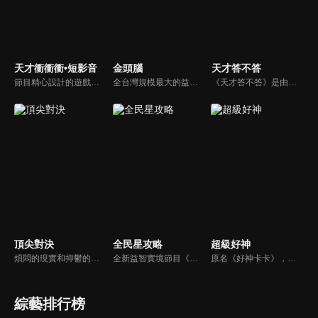
天才衝衝衝•短影音
金頭腦
天才答不答
節目精心設計的遊戲內容，包括深受觀眾喜愛並且火紅於各大專院校的【TEMPO系列】，考驗藝人用肢體表達能力以及聯想能力的【你是WORD演】、【會演是英雄】，考驗英文程度的【EAR傳耳ABC】，超簡單、超爆笑的【看你怎麼說】，以及考驗藝人反應、機智以及隊友默契的【不可能的默契】等單元，逗趣又爆笑！
全台灣規模最大的益智節目，首創棚內與外景並重，聰明的觀眾動動腦，尋找各行各業最聰明的人，打造與上班族生活圈最貼近的百人大型益智節目！
《天才答不答》是由吳宗憲和吳怡霈共同主持的益智節目。節目設立高額的獎金來考驗藝人們真實的人性，同時將題目立體化，讓你身歷其境去冒險答題。更有哪些出乎意料的處罰，讓藝人羞愧的不想再答錯！一個最接近「人性」與「真實」的益智節目，現在就讓吳宗憲帶你輕鬆玩轉知識。
頂尖對決
全民星攻略
超級好神
煩悶的現實和抑鬱的社會，你需要的就是笑、大聲笑、開口笑，《頂尖對決》就要你笑到落ㄟ骸，最具綜藝實力的庹宗康，和喜感十足的納豆各自領軍對抗，藝人搞笑pk笑果十足，《頂尖對決》讓你忘掉一週煩惱！
全新益智實境節目《全民星攻略》，由館長曾國城擔任把關者，考驗著每個來挑戰九宮格益智遊戲藝人明星。想要攻略九宮格關卡，透過創意聯想、邏輯推理、理想分析，才有機會獲取智慧星幣，帶走夢幻大獎。
原名《好神卡卡》，後改名為《超級好神》，是一檔益智類綜藝節目，由「A咖天王」徐乃麟搭配黃鐙輝主持。「好神智慧王」、「好神記憶王」、「誰是爆點王」、「好神送好禮」四個單元，讓來賓一較高下。比反應，比記憶，比機智，比膽識，幸運女神的眷顧與遠離永遠都是個未知數！
綜藝排行榜