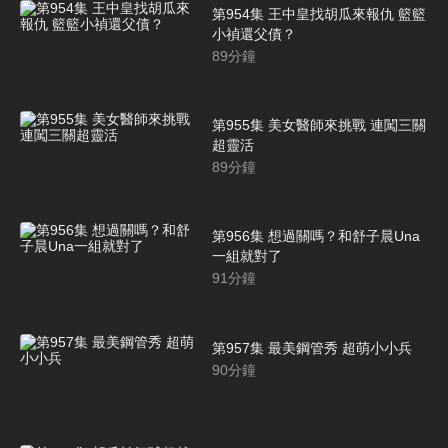
第954集 王中皇找胡瓜來報仇 籃籃
小禎還父債？
89
分鐘
第955集 美女醫師來挑戰 連闖三關
超靈活
89
分鐘
第956集 想過關嗎？和舒子晨Una
一組就對了
91
分鐘
第957集 最美鋼管秀 超萌小小兵
90
分鐘