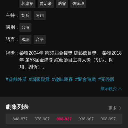
郭忠祐
曾治豪
瑭霏
張家瑋
主持
胡瓜
阿翔
國別
台灣
語言
國語
台語
得獎
榮獲2004年 第39屆金鐘獎 綜藝節目獎。 榮獲2018
年 第53屆金鐘獎 綜藝節目主持人獎（胡瓜、阿
翔、謝忻）。
#
遊戲外景
#
闔家觀賞
#
趣味競賽
#
聚會遊戲
#
完整版
顯示較少
劇集列表
更多
847
848-877
878-907
908-937
938-967
968-997
99