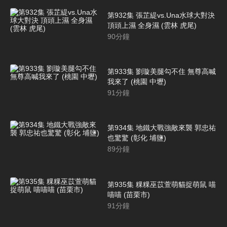
第932集 張芷緹vs.Una水球大對決
頂頭上濕 全身濕 (雲林 虎尾)
90
分鐘
第933集 劉璇美腿勾不住 無尊高喊
我來了 (桃園 中壢)
91
分鐘
第934集 地鐵大戰強敵來襲 郭忠祐
也驚驚 (彰化 埔鹽)
89
分鐘
第935集 粿粿巫苡萱萌貓捉萌鼠 喵
喵喵 (苗栗市)
91
分鐘