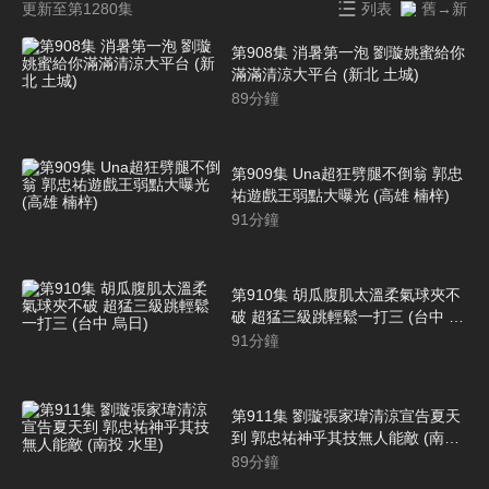
更新至第1280集
列表
舊→新
第908集 消暑第一泡 劉璇姚蜜給你
滿滿清涼大平台 (新北 土城)
89
分鐘
第909集 Una超狂劈腿不倒翁 郭忠
祐遊戲王弱點大曝光 (高雄 楠梓)
91
分鐘
第910集 胡瓜腹肌太溫柔氣球夾不
破 超猛三級跳輕鬆一打三 (台中 烏
日)
91
分鐘
第911集 劉璇張家瑋清涼宣告夏天
到 郭忠祐神乎其技無人能敵 (南投
水里)
89
分鐘