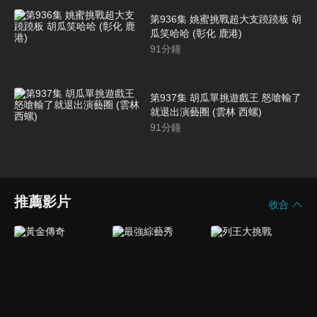
第936集 姚蜜挑戰超大支蹺蹺板 胡
瓜笑哈哈 (彰化 鹿港)
91
分鐘
第937集 胡瓜單挑遊戲王 怒嗆輸了
就退出演藝圈 (雲林 西螺)
91
分鐘
推薦影片
收合