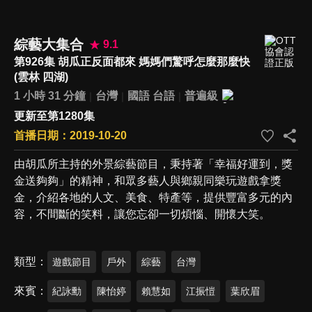
綜藝大集合
9.1
第926集 胡瓜正反面都來 媽媽們驚呼怎麼那麼快
(雲林 四湖)
1 小時 31 分鐘
台灣
國語
台語
普遍級
更新至第1280集
首播日期：2019-10-20
由胡瓜所主持的外景綜藝節目，秉持著「幸福好運到，獎
金送夠夠」的精神，和眾多藝人與鄉親同樂玩遊戲拿獎
金，介紹各地的人文、美食、特產等，提供豐富多元的內
容，不間斷的笑料，讓您忘卻一切煩惱、開懷大笑。
類型
遊戲節目
戶外
綜藝
台灣
來賓
紀詠勳
陳怡婷
賴慧如
江振愷
葉欣眉