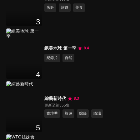
烹飪
旅遊
美食
3
絕美地球 第一季
8.4
紀錄片
自然
4
綜藝新時代
8.3
更新至第355集
實境秀
旅遊
綜藝
職場
5