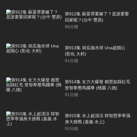
第912集 蘇晏霈要嫁了？是誰要娶
回家呢？(台中 豐原)
88
分鐘
第913集 胡瓜拋水球 Una超開心
(彰化 大村)
91
分鐘
第914集 女力大爆發 賴慧如踩紅毛
曾智希壓馬國畢 (桃園 八德)
91
分鐘
第915集 水上超清涼 韓智恩寧寧濕
身大挑戰 (嘉義 水上)
92
分鐘