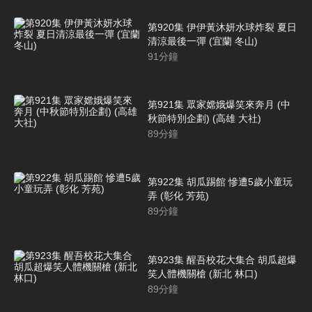
第920集 伊伊黃沐妍水球炸裂 夏日
清涼最後一彈 (宜蘭 冬山)
91
分鐘
第921集 眾家嫦娥爆笑來奔月 (中
秋節特別企劃) (高雄 大社)
89
分鐘
第922集 胡瓜踢館 慘遭5歲小童玩
弄 (彰化 芳苑)
89
分鐘
第923集 醒吾校花大集合 胡瓜超爆
笑人體機關槍 (新北 林口)
89
分鐘