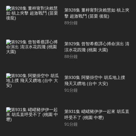
第928集 董梓甯對決賴慧如 槓上夾
擊 超激戰鬥 (苗栗 後龍)
89
分鐘
第929集 曾智希蔡譯心搏命演出 清
涼水花四濺 (桃園 大園)
88
分鐘
第930集 阿樂掛空中 胡瓜地上撲
飛天又鑽地 (台中 大安)
91
分鐘
第931集 峮峮豬伊伊一起來 胡瓜直
呼受不了 (桃園 中壢)
91
分鐘