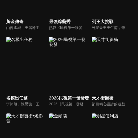
黃金傳奇
最強綜藝秀
列王大挑戰
由曾國城、王麗玲主持，許多人記憶中的經典外景綜藝節目之一。每次闖關成功的隊伍，可獲得藏寶圖；拼湊出完整藏寶圖者，可憑著藏寶圖提示至寶箱放置處；最後以正確寶箱之正確答案鑰匙開啟成功者，除隊長本身外的每位參賽者，即可獲得價值新台幣5萬元之黃金金牌。
熱愛《民視第一發發發》的忠實觀眾，一定要看！喜歡五花八門達人秀的網友，非追不可！愛看明星挑戰各種才藝表演的鐵粉，絕不能錯過！什麼都有，什麼都秀，請看《最強綜藝秀》！
外景天王王仁甫，帶領初出茅廬、外景界新鮮人的陳漢典攜手主持，兩人各自率領自稱膽大包天的列王藝人團，在節目中相互挑戰對方害怕的極限，集結恐懼、互整、爆笑等綜藝效果，讓觀眾看看藝人們最野生的真情流露！
名模出任務
2026民視第一發發發
天才衝衝衝
李沛旭、陳思璇、王尹平、杜詩梅與大愷等人，卸下名模華麗外表、包袱，全力闖關！全台灣顏值最高的外景實境真人秀節目，名模們又會激盪什麼逗趣爆笑的場面呢？
2026《民視第一發發發》由陳美鳳、白冰冰、陽帆、侯怡君、阿翔、白家綺、賴慧如、籃籃以及郭忠祐擔任主持人，集結百位豪華陣容向觀眾拜年。節目分成四大段：百人大開場「馬年吉祥迎新春」、歌舞單元「躍馬揚鞭慶豐年」、明星運動會「馬到成功萬象新」、益智遊戲的「萬馬奔騰慶團圓」。
節目精心設計的遊戲內容，包括深受觀眾喜愛並且火紅於各大專院校的【TEMPO系列】，考驗藝人用肢體表達能力以及聯想能力的【你是WORD演】、【會演是英雄】，考驗英文程度的【EAR傳耳ABC】，超簡單、超爆笑的【看你怎麼說】，以及考驗藝人反應、機智以及隊友默契的【不可能的默契】等單元，逗趣又爆笑！