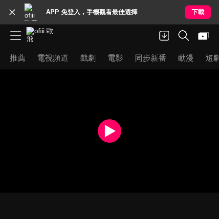
APP 免登入，手機觀看最佳選擇
下載
推薦
電視頻道
戲劇
電影
同步新番
動漫
短