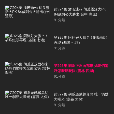
第924集 潘若迪vs.胡瓜靈活大PK
84歲阿公大勝出(台中 豐原)
91
分鐘
第925集 阿翔好大膽？！胡瓜鐵頭
再現 (基隆 七堵)
91
分鐘
第926集 胡瓜正反面都來 媽媽們驚
呼怎麼那麼快 (雲林 四湖)
91
分鐘
第927集 胡瓜遊戲超臭屁 唯一弱點
大曝光 (嘉義 太保)
91
分鐘