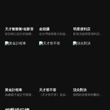
天才衝衝衝•短影音
金頭腦
明星便利店
節目精心設計的遊戲內容，包括深受觀眾喜愛並且火紅於各大專院校的【TEMPO系列】，考驗藝人用肢體表達能力以及聯想能力的【你是WORD演】、【會演是英雄】，考驗英文程度的【EAR傳耳ABC】，超簡單、超爆笑的【看你怎麼說】，以及考驗藝人反應、機智以及隊友默契的【不可能的默契】等單元，逗趣又爆笑！
全台灣規模最大的益智節目，首創棚內與外景並重，聰明的觀眾動動腦，尋找各行各業最聰明的人，打造與上班族生活圈最貼近的百人大型益智節目！
歡迎光臨明星便利店！你覺得便利店裡面有什麼？關東煮？茶葉蛋？還是讓你尖叫的大明星？一家擁有明星的便利店，到底有多稀奇，你會不會想要光臨呢？
黃金計程車
天才答不答
頂尖對決
由總霸子趙正平開著計程車在街頭隨機找尋搭車路人，進行機智問答，如果十題答對就可以拿走金元寶！如果沒有答對，就把當前獎金減一個0然後發放！另外節目中總霸子趙正平還會帶我們遍尋美食名景。
《天才答不答》是由吳宗憲和吳怡霈共同主持的益智節目。節目設立高額的獎金來考驗藝人們真實的人性，同時將題目立體化，讓你身歷其境去冒險答題。更有哪些出乎意料的處罰，讓藝人羞愧的不想再答錯！一個最接近「人性」與「真實」的益智節目，現在就讓吳宗憲帶你輕鬆玩轉知識。
煩悶的現實和抑鬱的社會，你需要的就是笑、大聲笑、開口笑，《頂尖對決》就要你笑到落ㄟ骸，最具綜藝實力的庹宗康，和喜感十足的納豆各自領軍對抗，藝人搞笑pk笑果十足，《頂尖對決》讓你忘掉一週煩惱！