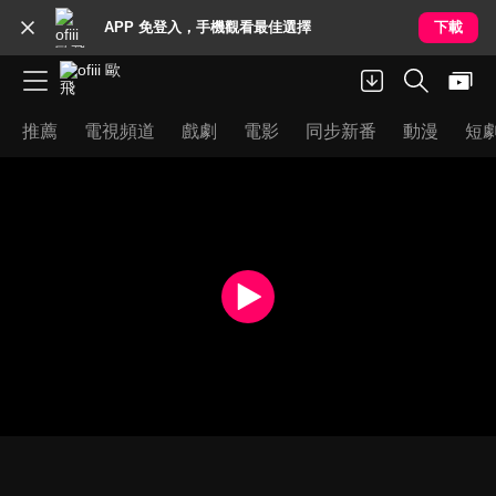
APP 免登入，手機觀看最佳選擇
下載
推薦
電視頻道
戲劇
電影
同步新番
動漫
短