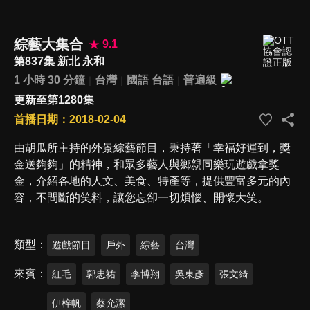
綜藝大集合
9.1
第837集 新北 永和
1 小時 30 分鐘
台灣
國語
台語
普遍級
更新至第1280集
首播日期：2018-02-04
由胡瓜所主持的外景綜藝節目，秉持著「幸福好運到，獎
金送夠夠」的精神，和眾多藝人與鄉親同樂玩遊戲拿獎
金，介紹各地的人文、美食、特產等，提供豐富多元的內
容，不間斷的笑料，讓您忘卻一切煩惱、開懷大笑。
類型
遊戲節目
戶外
綜藝
台灣
來賓
紅毛
郭忠祐
李博翔
吳東彥
張文綺
伊梓帆
蔡允潔