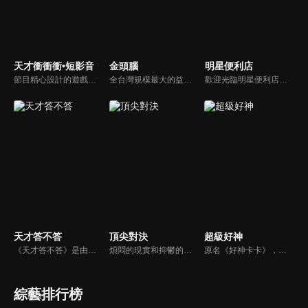
天才衝衝衝•短影音
金頭腦
明星便利店
節目精心設計的遊戲內容，包括深受觀眾喜愛並且火紅於各大專院校的【TEMPO系列】，考驗藝人用肢體表達能力以及聯想能力的【你是WORD演】、【會演是英雄】，考驗英文程度的【EAR傳耳ABC】，超簡單、超爆笑的【看你怎麼說】，以及考驗藝人反應、機智以及隊友默契的【不可能的默契】等單元，逗趣又爆笑！
全台灣規模最大的益智節目，首創棚內與外景並重，聰明的觀眾動動腦，尋找各行各業最聰明的人，打造與上班族生活圈最貼近的百人大型益智節目！
歡迎光臨明星便利店！你覺得便利店裡面有什麼？關東煮？茶葉蛋？還是讓你尖叫的大明星？一家擁有明星的便利店，到底有多稀奇，你會不會想要光臨呢？
天才答不答
頂尖對決
超級好神
《天才答不答》是由吳宗憲和吳怡霈共同主持的益智節目。節目設立高額的獎金來考驗藝人們真實的人性，同時將題目立體化，讓你身歷其境去冒險答題。更有哪些出乎意料的處罰，讓藝人羞愧的不想再答錯！一個最接近「人性」與「真實」的益智節目，現在就讓吳宗憲帶你輕鬆玩轉知識。
煩悶的現實和抑鬱的社會，你需要的就是笑、大聲笑、開口笑，《頂尖對決》就要你笑到落ㄟ骸，最具綜藝實力的庹宗康，和喜感十足的納豆各自領軍對抗，藝人搞笑pk笑果十足，《頂尖對決》讓你忘掉一週煩惱！
原名《好神卡卡》，後改名為《超級好神》，是一檔益智類綜藝節目，由「A咖天王」徐乃麟搭配黃鐙輝主持。「好神智慧王」、「好神記憶王」、「誰是爆點王」、「好神送好禮」四個單元，讓來賓一較高下。比反應，比記憶，比機智，比膽識，幸運女神的眷顧與遠離永遠都是個未知數！
綜藝排行榜