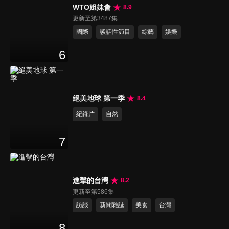
WTO姐妹會
8.9
更新至第3487集
國際
談話性節目
綜藝
娛樂
6
絕美地球 第一季
8.4
紀錄片
自然
7
進擊的台灣
8.2
更新至第586集
訪談
新聞雜誌
美食
台灣
8