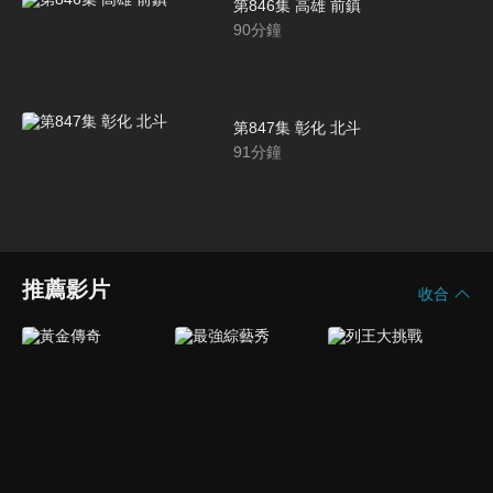
第846集 高雄 前鎮
90
分鐘
第847集 彰化 北斗
91
分鐘
推薦影片
收合