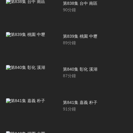
第838集 台中 南區
90
分鐘
第839集 桃園 中壢
89
分鐘
第840集 彰化 溪湖
87
分鐘
第841集 嘉義 朴子
91
分鐘