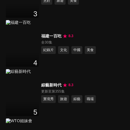
烹飪
旅遊
美食
3
福建一百吃
8.3
全30集
紀錄片
文化
中國
美食
4
綜藝新時代
8.3
更新至第355集
實境秀
旅遊
綜藝
職場
5