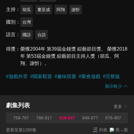
主持
胡瓜
董至成
阿翔
謝忻
國別
台灣
語言
國語
台語
得獎
榮獲2004年 第39屆金鐘獎 綜藝節目獎。 榮獲2018
年 第53屆金鐘獎 綜藝節目主持人獎（胡瓜、阿
翔、謝忻）。
#
遊戲外景
#
闔家觀賞
#
趣味競賽
#
聚會遊戲
#
完整版
顯示較少
劇集列表
更多
757
758-787
788-817
818-847
848-877
878-907
90
更新至第1280集
列表
舊→新