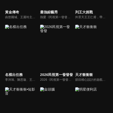
黃金傳奇
最強綜藝秀
列王大挑戰
由曾國城、王麗玲主持，許多人記憶中的經典外景綜藝節目之一。每次闖關成功的隊伍，可獲得藏寶圖；拼湊出完整藏寶圖者，可憑著藏寶圖提示至寶箱放置處；最後以正確寶箱之正確答案鑰匙開啟成功者，除隊長本身外的每位參賽者，即可獲得價值新台幣5萬元之黃金金牌。
熱愛《民視第一發發發》的忠實觀眾，一定要看！喜歡五花八門達人秀的網友，非追不可！愛看明星挑戰各種才藝表演的鐵粉，絕不能錯過！什麼都有，什麼都秀，請看《最強綜藝秀》！
外景天王王仁甫，帶領初出茅廬、外景界新鮮人的陳漢典攜手主持，兩人各自率領自稱膽大包天的列王藝人團，在節目中相互挑戰對方害怕的極限，集結恐懼、互整、爆笑等綜藝效果，讓觀眾看看藝人們最野生的真情流露！
名模出任務
2026民視第一發發發
天才衝衝衝
李沛旭、陳思璇、王尹平、杜詩梅與大愷等人，卸下名模華麗外表、包袱，全力闖關！全台灣顏值最高的外景實境真人秀節目，名模們又會激盪什麼逗趣爆笑的場面呢？
2026《民視第一發發發》由陳美鳳、白冰冰、陽帆、侯怡君、阿翔、白家綺、賴慧如、籃籃以及郭忠祐擔任主持人，集結百位豪華陣容向觀眾拜年。節目分成四大段：百人大開場「馬年吉祥迎新春」、歌舞單元「躍馬揚鞭慶豐年」、明星運動會「馬到成功萬象新」、益智遊戲的「萬馬奔騰慶團圓」。
節目精心設計的遊戲內容，包括深受觀眾喜愛並且火紅於各大專院校的【TEMPO系列】，考驗藝人用肢體表達能力以及聯想能力的【你是WORD演】、【會演是英雄】，考驗英文程度的【EAR傳耳ABC】，超簡單、超爆笑的【看你怎麼說】，以及考驗藝人反應、機智以及隊友默契的【不可能的默契】等單元，逗趣又爆笑！