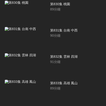
第830集 桃園
89
分鐘
第831集 台南 中西
90
分鐘
第832集 雲林 四湖
91
分鐘
第833集 高雄 鳳山
89
分鐘