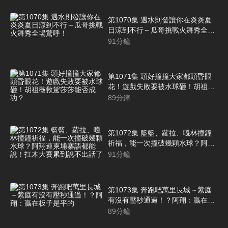
第1070集 遇水則發讓你在炎炎夏
日涼到不行～瓜哥挑戰火舞秀全場
驚呼！
91
分鐘
第1071集 頭好撞撞大家都頭昏眼
花！遊戲失敗要被水球砸！胡祖薇
救駕莎莎能否成功？
89
分鐘
第1072集 籃籃、蘿拉、嘎林撞鐘
祈福，能一次撞破幾顆水球？阿翔
連柬埔寨語都能說！扛木大賽累到
91
分鐘
說不出話了
第1073集 奔跑吧萬里長城～紫庭
有沒有壓秒通過！？阿翔：贏在板
子是平的
89
分鐘