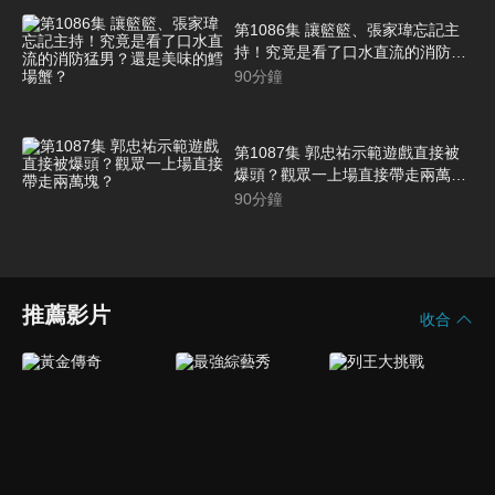
第1086集 讓籃籃、張家瑋忘記主
持！究竟是看了口水直流的消防猛
男？還是美味的鱈場蟹？
90
分鐘
第1087集 郭忠祐示範遊戲直接被
爆頭？觀眾一上場直接帶走兩萬
塊？
90
分鐘
推薦影片
收合