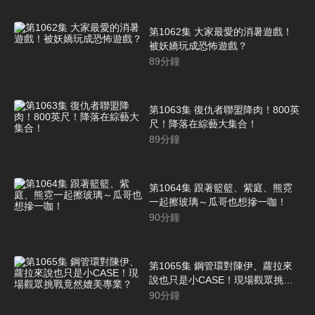
第1062集 大家最愛的消暑遊戲！
被妖嬌玩成恐怖遊戲？
89
分鐘
第1063集 復仇者聯盟降肉！800英
尺！降落在綜藝大集合！
89
分鐘
第1064集 跟著籃籃、紫庭、熊霓
一起擦玻璃～瓜哥也想摻一咖！
90
分鐘
第1065集 鋼管環對陳伊、蘿拉來
說也只是小CASE！現場觀眾挑戰
竟然媲美專業？
90
分鐘