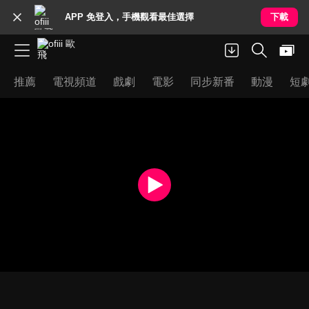
APP 免登入，手機觀看最佳選擇
下載
推薦
電視頻道
戲劇
電影
同步新番
動漫
短