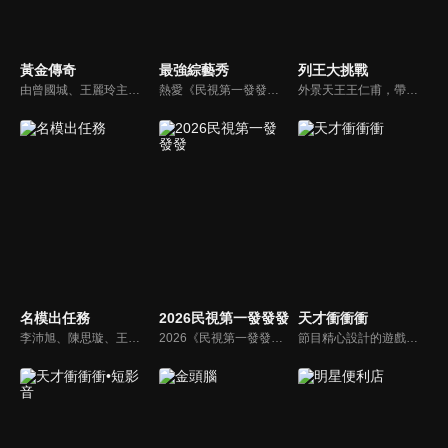
黃金傳奇
最強綜藝秀
列王大挑戰
由曾國城、王麗玲主持，許多人記憶中的經典外景綜藝節目之一。每次闖關成功的隊伍，可獲得藏寶圖；拼湊出完整藏寶圖者，可憑著藏寶圖提示至寶箱放置處；最後以正確寶箱之正確答案鑰匙開啟成功者，除隊長本身外的每位參賽者，即可獲得價值新台幣5萬元之黃金金牌。
熱愛《民視第一發發發》的忠實觀眾，一定要看！喜歡五花八門達人秀的網友，非追不可！愛看明星挑戰各種才藝表演的鐵粉，絕不能錯過！什麼都有，什麼都秀，請看《最強綜藝秀》！
外景天王王仁甫，帶領初出茅廬、外景界新鮮人的陳漢典攜手主持，兩人各自率領自稱膽大包天的列王藝人團，在節目中相互挑戰對方害怕的極限，集結恐懼、互整、爆笑等綜藝效果，讓觀眾看看藝人們最野生的真情流露！
名模出任務
2026民視第一發發發
天才衝衝衝
李沛旭、陳思璇、王尹平、杜詩梅與大愷等人，卸下名模華麗外表、包袱，全力闖關！全台灣顏值最高的外景實境真人秀節目，名模們又會激盪什麼逗趣爆笑的場面呢？
2026《民視第一發發發》由陳美鳳、白冰冰、陽帆、侯怡君、阿翔、白家綺、賴慧如、籃籃以及郭忠祐擔任主持人，集結百位豪華陣容向觀眾拜年。節目分成四大段：百人大開場「馬年吉祥迎新春」、歌舞單元「躍馬揚鞭慶豐年」、明星運動會「馬到成功萬象新」、益智遊戲的「萬馬奔騰慶團圓」。
節目精心設計的遊戲內容，包括深受觀眾喜愛並且火紅於各大專院校的【TEMPO系列】，考驗藝人用肢體表達能力以及聯想能力的【你是WORD演】、【會演是英雄】，考驗英文程度的【EAR傳耳ABC】，超簡單、超爆笑的【看你怎麼說】，以及考驗藝人反應、機智以及隊友默契的【不可能的默契】等單元，逗趣又爆笑！