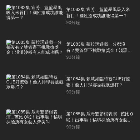
第1082集 宜芳、籃籃暴風吸入米
苔目！國姓搶成功誰能得第一？
90
分鐘
第1083集 蘿拉玩遊戲一分都沒
有？雙管齊下挑戰搶獎金！淺灘沙
板有人能成功嗎？
90
分鐘
第1084集 賴慧如臨時被CUE好慌
張！藝人排球賽被觀眾爆打？
90
分鐘
第1085集 瓜哥雙節棍表演...芭比Ｑ
啦！出事啦！秘境探險所有女藝人
齊尖叫
90
分鐘