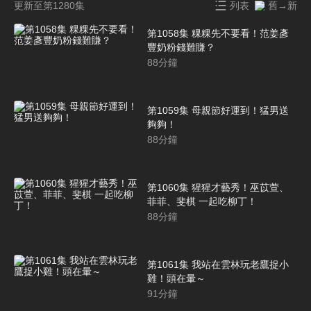
更新至第1280集
列表
舊→新
第1058集 粿粿先不要看！范姜彥
豐奶粉錢難賺？
88
分鐘
第1059集 母親節好運到！猛男送
夠夠！
88
分鐘
第1060集 猩猩才藝秀！巫苡萱、
菲菲、斐棋 一起吃柳丁！
88
分鐘
第1061集 我站在雲林玩老鷹捉小
雞！頭在暈～
91
分鐘