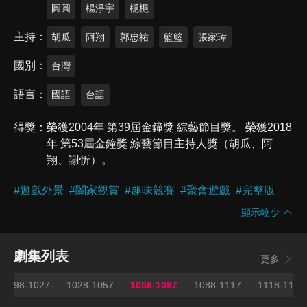
圓圓
楊淨宇
梔梔
主持
胡瓜
阿翔
郭忠祐
籃籃
張家瑋
國別
台灣
語言
國語
台語
得獎
榮獲2004年 第39屆金鐘獎 綜藝節目獎。 榮獲2018
年 第53屆金鐘獎 綜藝節目主持人獎（胡瓜、阿
翔、謝忻）。
#
遊戲外景
#
闔家觀賞
#
趣味競賽
#
聚會遊戲
#
完整版
顯示較少
劇集列表
更多
998-1027
1028-1057
1058-1087
1088-1117
1118-1147