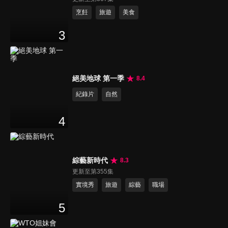
烹飪
旅遊
美食
3
絕美地球 第一季
8.4
紀錄片
自然
4
綜藝新時代
8.3
更新至第355集
實境秀
旅遊
綜藝
職場
5