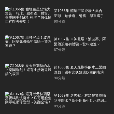
第1066集 體壇巨星登場大集合！
羽球、跆拳道、射箭、舉重國手都
來打棒球？翹孤輪車神即將登場！
90
分鐘
第1067集 車神登場！波波蓁、阿
樂翹孤輪初體驗～驚叫連連？
87
分鐘
第1068集 夏天最期待的水上樂園
遊戲！還有比妖嬌還妖嬌的表演
90
分鐘
第1069集 選秀狀元林穎樂驚覺喝
到洗腳水？瓜哥用臉生動示範網球
變型～笑翻全場！
89
分鐘