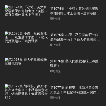
第1074集 「小豬」黃沐妍現場教
學如何拍出水上美照～還有各國佳
麗水上平衡！
86
分鐘
第1075集 小優、巫苡萱能否一口
氣飛越海平面！？藝人們挑戰趣味
三鐵挑戰賽
91
分鐘
第1076集 藝人們挑戰趣味三鐵挑
戰賽！
88
分鐘
第1077集 胡釋安、徐新洋首次來
大集合！中秋節特別遊戲～烤肉變
裝趴！你要哪樣食材？
90
分鐘