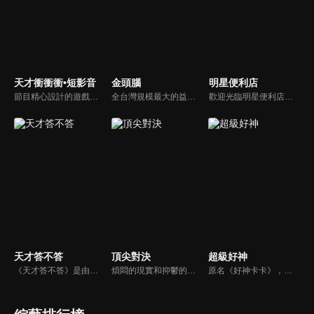
天才衝衝衝•短影音
金頭腦
明星便利店
節目精心設計的遊戲內容，包括深受觀眾喜愛並且火紅於各大專院校的【TEMPO系列】，考驗藝人用肢體表達能力以及聯想能力的【你是WORD演】、【會演是英雄】，考驗英文程度的【EAR傳耳ABC】，超簡單、超爆笑的【看你怎麼說】，以及考驗藝人反應、機智以及隊友默契的【不可能的默契】等單元，逗趣又爆笑！
全台灣規模最大的益智節目，首創棚內與外景並重，聰明的觀眾動動腦，尋找各行各業最聰明的人，打造與上班族生活圈最貼近的百人大型益智節目！
歡迎光臨明星便利店！你覺得便利店裡面有什麼？關東煮？茶葉蛋？還是讓你尖叫的大明星？一家擁有明星的便利店，到底有多稀奇，你會不會想要光臨呢？
天才答不答
頂尖對決
超級好神
《天才答不答》是由吳宗憲和吳怡霈共同主持的益智節目。節目設立高額的獎金來考驗藝人們真實的人性，同時將題目立體化，讓你身歷其境去冒險答題。更有哪些出乎意料的處罰，讓藝人羞愧的不想再答錯！一個最接近「人性」與「真實」的益智節目，現在就讓吳宗憲帶你輕鬆玩轉知識。
煩悶的現實和抑鬱的社會，你需要的就是笑、大聲笑、開口笑，《頂尖對決》就要你笑到落ㄟ骸，最具綜藝實力的庹宗康，和喜感十足的納豆各自領軍對抗，藝人搞笑pk笑果十足，《頂尖對決》讓你忘掉一週煩惱！
原名《好神卡卡》，後改名為《超級好神》，是一檔益智類綜藝節目，由「A咖天王」徐乃麟搭配黃鐙輝主持。「好神智慧王」、「好神記憶王」、「誰是爆點王」、「好神送好禮」四個單元，讓來賓一較高下。比反應，比記憶，比機智，比膽識，幸運女神的眷顧與遠離永遠都是個未知數！