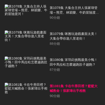
第1078集 大集合主持人張家瑋登
場～熊霓、林穎樂、牛奶冒險渡
河！
90
分鐘
第1079集 咪雅玩遊戲畫面太美！
大集合帶你遊八里老街！
88
分鐘
第1080集 宋羽葤挑戰最美小鴨！
田中馬拉松怎麼越跑肚子越飽？
87
分鐘
第1081集 卡在牛蒡田裡？籃籃大
喊救命！張家瑋出手相救
90
分鐘