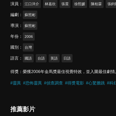
演員
江口洋介
林嘉欣
張震
徐熙媛
陳柏霖
張鈞
編劇
蘇照彬
導演
蘇照彬
年份
2006
國別
台灣
語言
國語
台語
英語
日語
得獎
榮獲2006年金馬獎最佳視覺特效，並入圍最佳劇
#
靈異
#
恐怖靈異
#
偵查調查
#
得獎電影
#
心驚膽跳
#
科
推薦影片