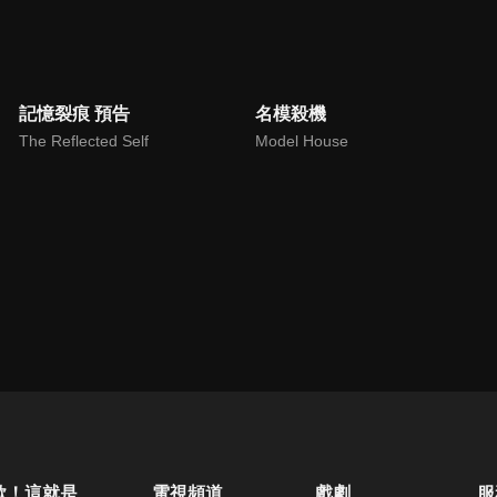
記憶裂痕 預告
名模殺機
The Reflected Self
Model House
歐！這就是人生啊
電視頻道
戲劇
服