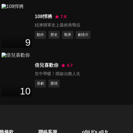
108悍將
7.8
紐澳聯軍史上最經典戰役
動作
歷史
戰爭
劇情片
9
倍兒喜歡你
4.7
笑中帶暖！開啟治癒人生
喜劇
愛情
10
務條款
聯絡客服
ofiii lt’s all free