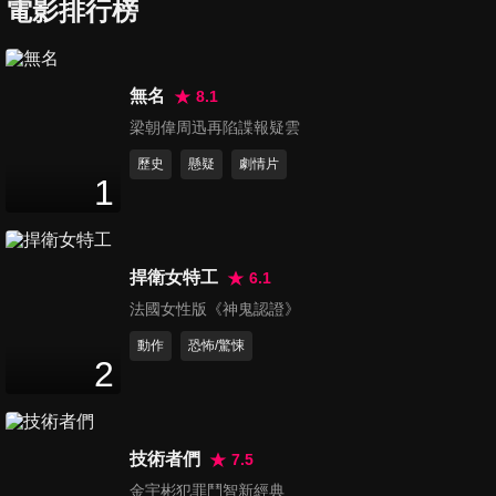
電影排行榜
冥界回廊
The Free Fall
無名
8.1
梁朝偉周迅再陷諜報疑雲
歷史
懸疑
劇情片
1
操控
Every Breath You Take
捍衛女特工
6.1
法國女性版《神鬼認證》
動作
恐怖/驚悚
2
操控 預告
Every Breath You Take
技術者們
7.5
金宇彬犯罪鬥智新經典