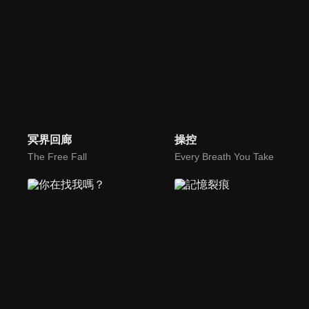
冥界回廊
操控
The Free Fall
Every Breath You Take