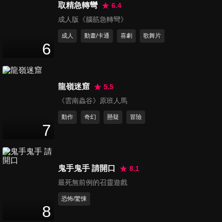
取精急轉彎
6.4
記憶裂痕 預告
成人版《腦筋急轉彎》
The Reflected Self
成人
動畫/卡通
喜劇
歌舞片
6
龍嶺迷窟
5.5
名模殺機
《雲南蟲谷》原班人馬
Model House
動作
奇幻
懸疑
冒險
7
鬼手鬼手 請開口
8.1
最死無前例的召靈遊戲
恐怖/驚悚
8