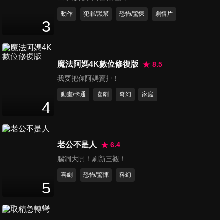
動作
犯罪/黑幫
恐怖/驚悚
劇情片
失樂森林
3
Lost Joy
魔法阿媽4K數位修復版
8.5
我要把你阿媽賣掉！
你在找我嗎？
動畫/卡通
喜劇
奇幻
家庭
4
The House on the Hill
老公不是人
6.4
腦洞大開！刷新三觀！
記憶裂痕
喜劇
恐怖/驚悚
科幻
The Reflected Self
5