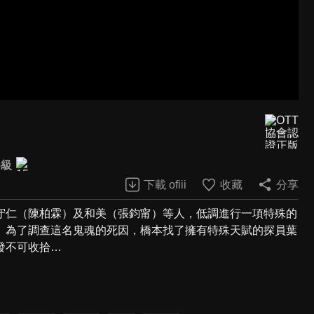
5級
下載 ofiii
收藏
分享
守仁（陳柏霖）及和美（張鈞甯）等人，低調進行一項特殊的
。為了調查這名鬼魂的死因，橋本找了擁有特殊天賦的探員葉
發不可收拾…