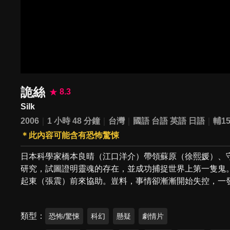
詭絲
8.3
Silk
2006
1 小時 48 分鐘
台灣
國語
台語
英語
日語
輔1
＊此內容可能含有恐怖驚悚
日本科學家橋本良晴（江口洋介）帶領蘇原（徐熙媛）、
研究，試圖證明靈魂的存在，並成功捕捉世界上第一隻鬼
起東（張震）前來協助。豈料，事情卻漸漸開始失控，一
類型
恐怖/驚悚
科幻
懸疑
劇情片