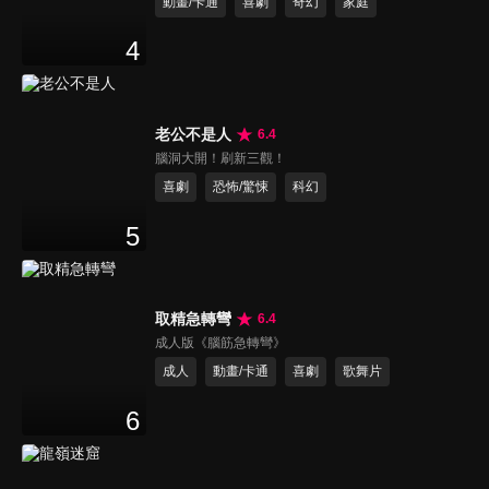
動畫/卡通
喜劇
奇幻
家庭
4
老公不是人
6.4
腦洞大開！刷新三觀！
喜劇
恐怖/驚悚
科幻
5
取精急轉彎
6.4
成人版《腦筋急轉彎》
成人
動畫/卡通
喜劇
歌舞片
6