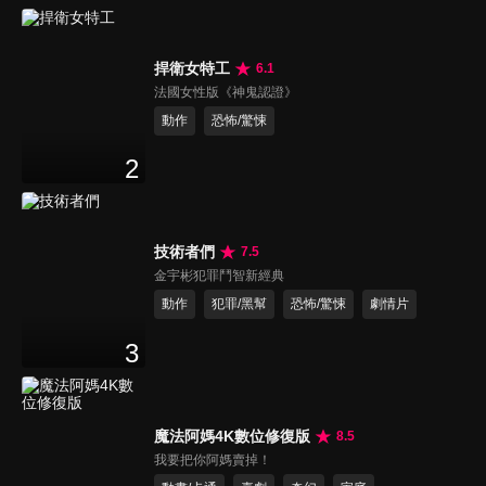
捍衛女特工
6.1
法國女性版《神鬼認證》
動作
恐怖/驚悚
2
技術者們
7.5
金宇彬犯罪鬥智新經典
動作
犯罪/黑幫
恐怖/驚悚
劇情片
3
魔法阿媽4K數位修復版
8.5
我要把你阿媽賣掉！