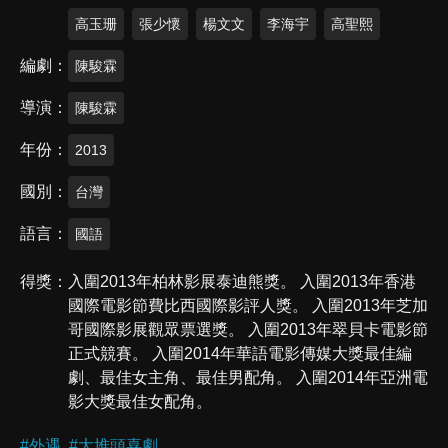
高玉珊
張少懷
楊文文
李海宇
高聖熙
編劇
陳駿霖
導演
陳駿霖
年份
2013
國別
台灣
語言
國語
得獎
入圍2013年柏林影展泰迪熊獎。 入圍2013年香港
國際電影節費比西國際影評人獎。 入圍2013年芝加
哥國際影展觀眾票選獎。 入圍2013年翠貝卡電影節
正式競賽。 入圍2014年華語電影傳媒大獎最佳編
劇、最佳女主角、最佳男配角。 入圍2014年亞洲電
影大獎最佳女配角。
#
外遇
#
大堆頭喜劇