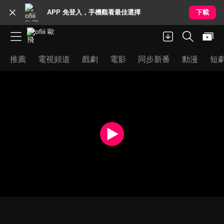
APP 免登入，手機觀看最佳選擇
下載
推薦
電視頻道
戲劇
電影
同步新番
動漫
短