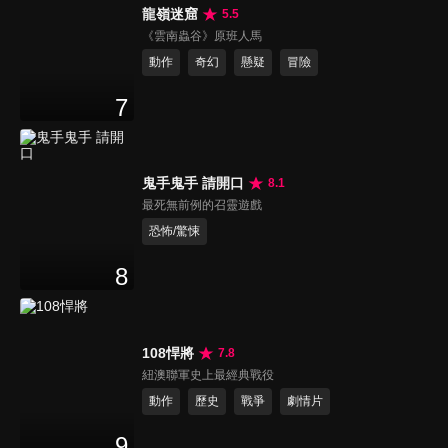
龍嶺迷窟
5.5
《雲南蟲谷》原班人馬
動作
奇幻
懸疑
冒險
7
鬼手鬼手 請開口
8.1
最死無前例的召靈遊戲
恐怖/驚悚
8
108悍將
7.8
紐澳聯軍史上最經典戰役
動作
歷史
戰爭
劇情片
9