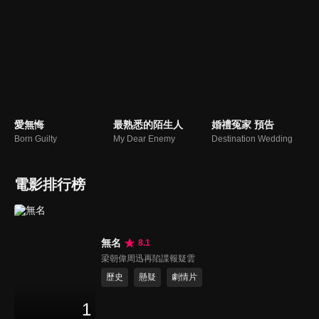
愛無悔
最熟悉的陌生人
婚禮冤家 預告
Born Guilty
My Dear Enemy
Destination Wedding
電影排行榜
無名
8.1
梁朝偉周迅再陷諜報疑雲
歷史
懸疑
劇情片
1