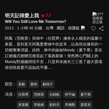
明天記得愛上我
7.7
Will You Still Love Me Tomorrow?
2013
1 小時 46 分鐘
台灣
國語
保護級
阿鳳（范曉萱）與偉中（任賢齊）擁有令人稱羡的溫馨小
家庭，直到某天阿鳳驚覺偉中的反常，以為現在擁有的一
切都漸漸消逝。此時，偉中的妹妹Mandy（夏于喬）竟在
訂婚儀式都辦完後當起了落跑新娘！突然將心門關上的
Mandy對婚姻徬徨不安，只是和未婚夫三三逛了趟大賣場
就領悟真愛不該如此平庸…
類型
喜劇
愛情
劇情片
演員
任賢齊
范曉萱
石錦航
柯宇綸
夏于喬
黃嘉樂
李維維
藍鈞天
李佩甄
葉星辰