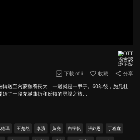
下載 ofiii
收藏
分享
被轉送至內蒙撫養長大，一過就是一甲子。60年後，胞兄杜
開始了一段充滿曲折和反轉的尋親之旅…
巴德瑪
王楚然
李濱
黃堯
白宇帆
張銘恩
丁程鑫