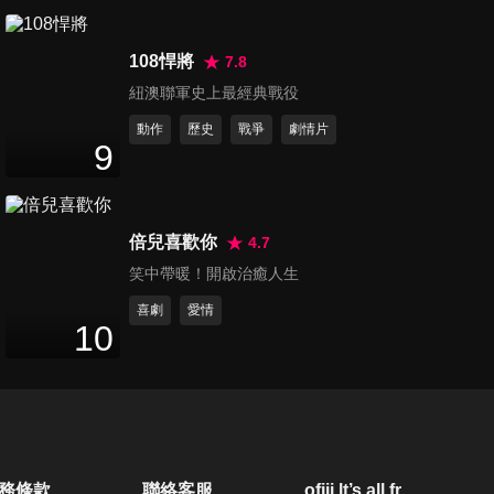
108悍將
7.8
紐澳聯軍史上最經典戰役
動作
歷史
戰爭
劇情片
9
倍兒喜歡你
4.7
笑中帶暖！開啟治癒人生
喜劇
愛情
10
務條款
聯絡客服
ofiii lt’s all free