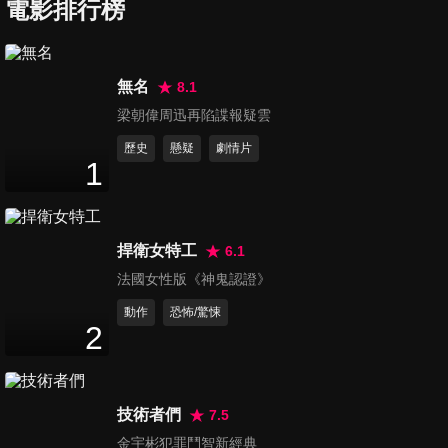
電影排行榜
我本少年
Chinese Teenager
無名
8.1
梁朝偉周迅再陷諜報疑雲
歷史
懸疑
劇情片
1
烈火戰車
Full Throttle
捍衛女特工
6.1
法國女性版《神鬼認證》
動作
恐怖/驚悚
2
蒙古英豪
Mongol
技術者們
7.5
金宇彬犯罪鬥智新經典