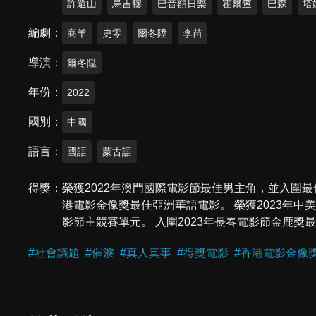
許還山
烏吉穆
巴音額日樂
霍爾查
巴森
塔
編劇
商羊
史零
爾冬陞
李苗
導演
爾冬陞
年份
2022
國別
中國
語言
國語
蒙古語
得獎
榮獲2022年澳門國際電影節最佳男主角，並入圍最
港電影金像獎最佳亞洲華語電影。 榮獲2023年中
影節主競賽單元。 入圍2023年長春電影節金鹿獎
#
社會議題
#
催淚
#
真人真事
#
得獎電影
#
香港電影金像