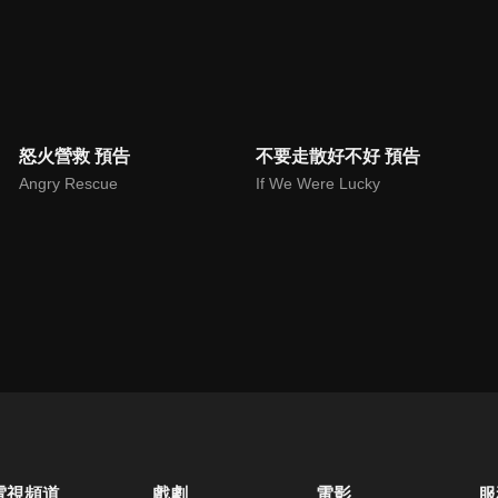
怒火營救 預告
不要走散好不好 預告
Angry Rescue
If We Were Lucky
電視頻道
戲劇
電影
服