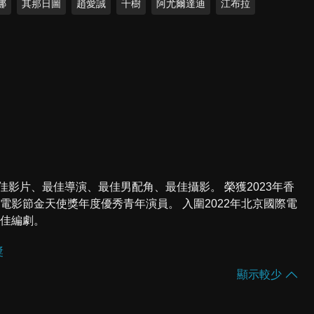
娜
其那日圖
趙愛誠
千樹
阿尤爾達迪
江布拉
佳影片、最佳導演、最佳男配角、最佳攝影。 榮獲2023年香
美電影節金天使獎年度優秀青年演員。 入圍2022年北京國際電
最佳編劇。
獎
顯示較少