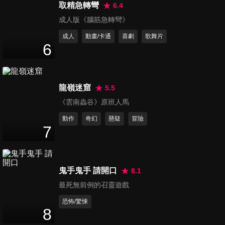
取精急轉彎
6.4
怒火營救 預告
成人版《腦筋急轉彎》
Angry Rescue
成人
動畫/卡通
喜劇
歌舞片
6
龍嶺迷窟
5.5
不要走散好不好 預告
《雲南蟲谷》原班人馬
If We Were Lucky
動作
奇幻
懸疑
冒險
7
鬼手鬼手 請開口
8.1
最死無前例的召靈遊戲
恐怖/驚悚
8