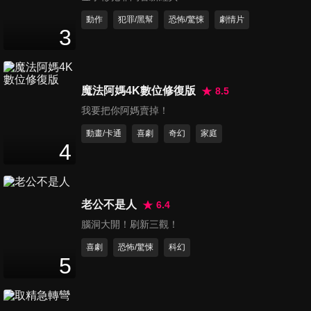
動作
犯罪/黑幫
恐怖/驚悚
劇情片
三少爺的劍
3
Sword Master
魔法阿媽4K數位修復版
8.5
我要把你阿媽賣掉！
三少爺的劍 預告
動畫/卡通
喜劇
奇幻
家庭
4
Sword Master
老公不是人
6.4
腦洞大開！刷新三觀！
不要走散好不好
喜劇
恐怖/驚悚
科幻
If We Were Lucky
5