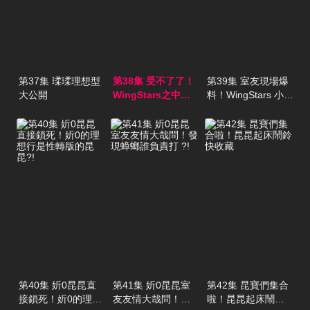
第37集 瑈瑈理想型
第38集 受不了了！
第39集 室友現場爆
大公開
WingStars之中最
料！WingStars 小太
不受控的是...
陽妡0其實私底下很
會哭...
第40集 妡0昆昆直
第41集 妡0昆昆室
第42集 昆寶們集合
接鎖死！妡0的理想
友友情大哉問！發
啦！昆昆起床鬧鈴