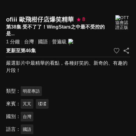
ofiii 歐飛柑仔店爆笑精華
8
第38集 受不了了！WingStars之中最不受控的
是...
1 分鐘
台灣
國語
普遍級
更新至第46集
嚴選影片中最精華的看點，各種好笑的、新奇的、有趣的
片段！
類型
明星專訪
來賓
芃芃
瑈瑈
國別
台灣
語言
國語