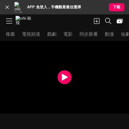
APP 免登入，手機觀看最佳選擇
下載
推薦
電視頻道
戲劇
電影
同步新番
動漫
短