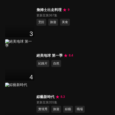
詹姆士出走料理
9
更新至第367集
烹飪
旅遊
美食
3
絕美地球 第一季
8.4
紀錄片
自然
4
綜藝新時代
8.3
更新至第355集
實境秀
旅遊
綜藝
職場