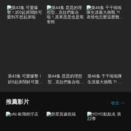
行是性轉版的昆昆?!
現蟑螂誰負責打 ?!
快收藏
第43集 可愛爆擊！
第44集 昆昆的理想
第46集 千千啦啦隊
妡0起床鬧鈴可愛到
型...克拉們集合啦！
生涯最大挑戰 ?! 表
不想起床啦
原來昆昆也是珉奎
情包怎麼這麼難...
粉
推薦影片
收合