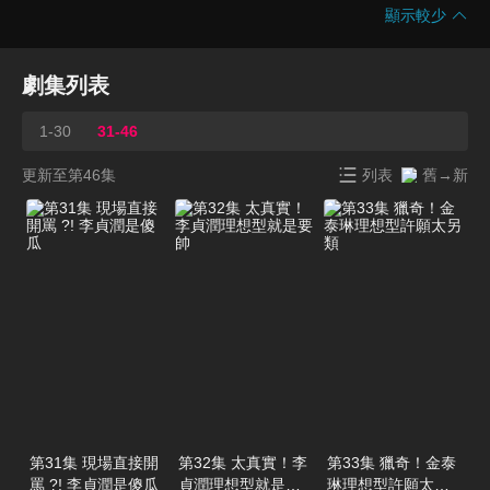
顯示較少
劇集列表
1-30
31-46
更新至第46集
列表
舊→新
第31集 現場直接開
第32集 太真實！李
第33集 獵奇！金泰
罵 ?! 李貞潤是傻瓜
貞潤理想型就是要
琳理想型許願太另