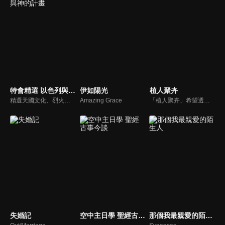
特會精選 以色列與神的計畫
伊如陽光
植人聚卉
精選天國文化、烈火特會、超自然大能與使徒性教會等特會，幫助我們更加明白神的心意，好讓我們的生命能走在神的道路上進入命定。
Amazing Grace
「植人聚卉」希望透過植物將家更凝聚在一起，帶銀髮族認識在我們生活周遭的植物，介紹其特性與照顧方式，讓爺爺奶奶與孫子、家人到外散步時，可以一起放慢腳步，欣賞、討論沿路所看到的花草樹木。而在家中也可以一同種植植栽，不僅美化居家環境，在過程中還可以療癒身心，並創造和家人間的話題與回憶。
失婚記
空中主日學 聖經古事今談
那個我最親愛的陌生人