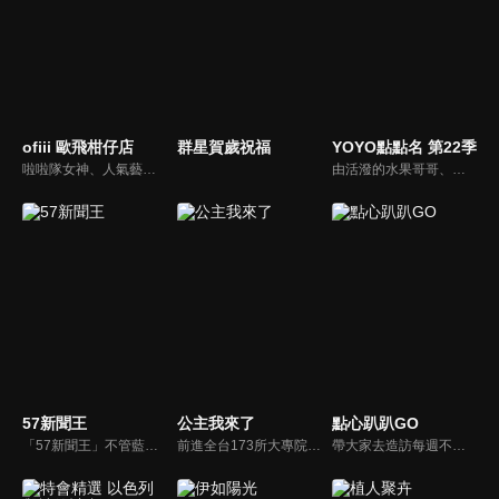
ofiii 歐飛柑仔店
群星賀歲祝福
YOYO點點名 第22季
啦啦隊女神、人氣藝人輪番登場！戳戳樂問答與遊戲挑戰爆笑公開
由活潑的水果哥哥、姐姐們所主持的特別節目，並且帶著小朋友一起唱唱跳跳，藉由自製兒歌和體適能專家強詩雲老師特別設計的肢體動作，來強化兒童律動與協調能力，並進而促進親子間的親密關係。
57新聞王
公主我來了
點心趴趴GO
「57新聞王」不管藍綠、只問黑白！找出社會亂象根源、挖掘官員的積習怠惰、找出政府看不到的人民痛苦！不受惡霸、官員、財閥的威脅利誘！永遠讓觀眾了解爭議事件的真相、勇敢捍衛公平正義！
前進全台173所大專院校，新世代最好笑主持陣容，前往各大校園，尋找最美校花公主。為了贏得公主，不擇手段。
帶大家去造訪每週不同主題的點心名店，節目中不只介紹人氣點心，結合周邊的吃喝玩樂，要帶給觀眾除了原本用點心做點心DIY手作樂趣之外，更要結合各商圈讓大家體驗食玩的樂趣