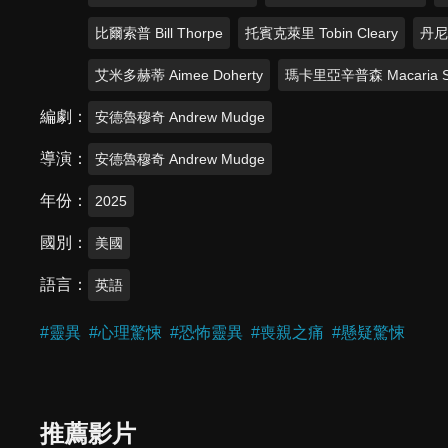
比爾索普 Bill Thorpe
托賓克萊里 Tobin Cleary
丹尼
艾米多赫蒂 Aimee Doherty
瑪卡里亞辛普森 Macaria S
編劇
安德魯穆奇 Andrew Mudge
導演
安德魯穆奇 Andrew Mudge
年份
2025
國別
美國
語言
英語
#
靈異
#
心理驚悚
#
恐怖靈異
#
喪親之痛
#
懸疑驚悚
推薦影片