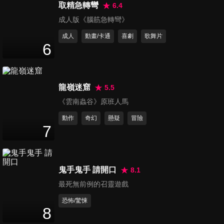
取精急轉彎
6.4
詭居 預告
成人版《腦筋急轉彎》
The Accursed
成人
動畫/卡通
喜劇
歌舞片
6
龍嶺迷窟
5.5
詭居
《雲南蟲谷》原班人馬
The Accursed
動作
奇幻
懸疑
冒險
7
鬼手鬼手 請開口
8.1
最死無前例的召靈遊戲
恐怖/驚悚
8