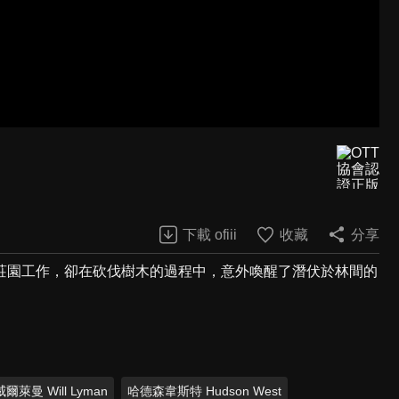
下載 ofiii
收藏
分享
莊園工作，卻在砍伐樹木的過程中，意外喚醒了潛伏於林間的
威爾萊曼 Will Lyman
哈德森韋斯特 Hudson West