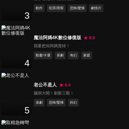
動作
犯罪/黑幫
恐怖/驚悚
劇情片
逃出瘋人院
3
BAB
魔法阿媽4K數位修復版
8.5
我要把你阿媽賣掉！
鬼宅情婦
動畫/卡通
喜劇
奇幻
家庭
4
The Mistress
老公不是人
6.4
腦洞大開！刷新三觀！
暗黑繼女
喜劇
恐怖/驚悚
科幻
The Stepdaughter
5