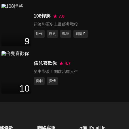
108悍將
7.8
紐澳聯軍史上最經典戰役
動作
歷史
戰爭
劇情片
9
倍兒喜歡你
4.7
笑中帶暖！開啟治癒人生
喜劇
愛情
10
務條款
聯絡客服
ofiii lt’s all free