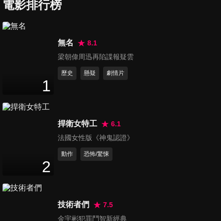
電影排行榜
死了八個人
8 Found Dead
無名
8.1
梁朝偉周迅再陷諜報疑雲
歷史
懸疑
劇情片
1
河邊路625號事件
What Happened at 625 River Road
捍衛女特工
6.1
法國女性版《神鬼認證》
動作
恐怖/驚悚
2
駭客風暴
Unfollower
技術者們
7.5
金宇彬犯罪鬥智新經典