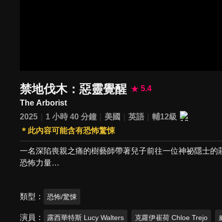
禁地伐木：惡靈覺醒
5.4
The Arborist
2025
1 小時 40 分鐘
美國
英語
輔12級
＊此內容可能含有恐怖驚悚
一名深陷喪親之痛的樹藝師帶著兒子前往一位神祕隱士的
恐怖力量…
類型
恐怖/驚悚
演員
露西華特斯 Lucy Walters
克蘿伊崔荷 Chloe Trejo