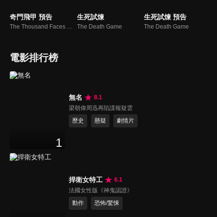
奇門飛甲 預告
生死試煉
生死試煉 預告
The Thousand Faces of Feijia
The Death Game
The Death Game
電影排行榜
無名
8.1
梁朝偉周迅再陷諜報疑雲
歷史
懸疑
劇情片
1
捍衛女特工
6.1
法國女性版《神鬼認證》
動作
恐怖/驚悚