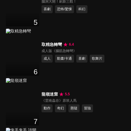
腦洞大開！刷新三觀！
喜劇
恐怖/驚悚
科幻
5
取精急轉彎
6.4
成人版《腦筋急轉彎》
成人
動畫/卡通
喜劇
歌舞片
6
龍嶺迷窟
5.5
《雲南蟲谷》原班人馬
動作
奇幻
懸疑
冒險
7