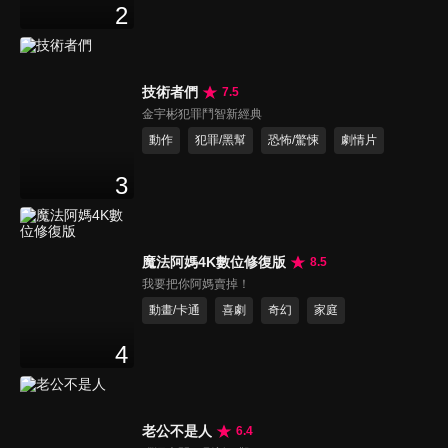
2
技術者們
7.5
金宇彬犯罪鬥智新經典
動作
犯罪/黑幫
恐怖/驚悚
劇情片
3
魔法阿媽4K數位修復版
8.5
我要把你阿媽賣掉！
動畫/卡通
喜劇
奇幻
家庭
4
老公不是人
6.4