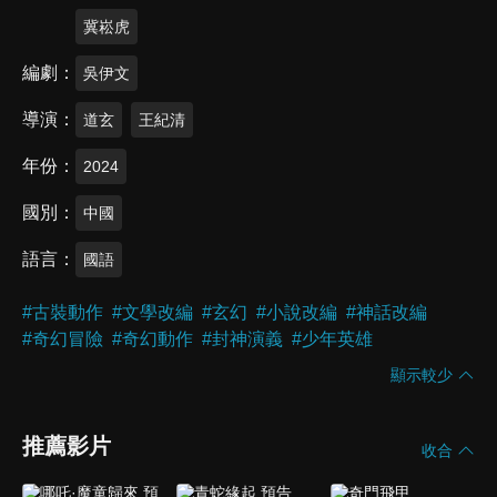
冀崧虎
編劇
吳伊文
導演
道玄
王紀清
年份
2024
國別
中國
語言
國語
#
古裝動作
#
文學改編
#
玄幻
#
小說改編
#
神話改編
#
奇幻冒險
#
奇幻動作
#
封神演義
#
少年英雄
顯示較少
推薦影片
收合