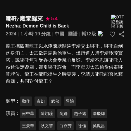
哪吒·魔童歸來‎
5.4
Nezha: Demon Child is Back
2024
1 小時 19 分鐘
中國
國語
輔12級
龍王攜四海龍王以水淹陳塘關逼李靖交出哪吒，哪吒自刎
肉身消亡，太乙欲建廟助他重生。燃燈道人贈李靖玲瓏寶
塔，說哪吒無功受香火會受魔心反噬。李靖不忍讓哪吒入
歧途決定毀廟，卻引哪吒誤會，而李母與太乙偷偷供奉哪
吒牌位。龍王在哪吒復生之時突襲，李靖與哪吒能否冰釋
前嫌，共同對付龍王？
類型
動作
奇幻
武俠
冒險
演員
何中華
陳翊曈
尚娜
趙子絡
喻慶輝
王景華
耿文菲
白双芳
徐佳
吳鳳昌