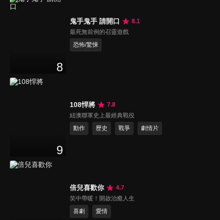
鬼手鬼手 請開口
8.1
最死無前例的召靈遊戲
恐怖/驚悚
8
108悍將
7.8
紐澳聯軍史上最經典戰役
動作
歷史
戰爭
劇情片
9
倍兒喜歡你
4.7
笑中帶暖！開啟治癒人生
喜劇
愛情