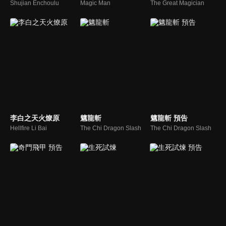
Shujian Enchoulu
Magic Man
The Great Magician
李白之天火燎原
魑龍斬
魑龍斬 預告
Hellfire Li Bai
The Chi Dragon Slash
The Chi Dragon Slash