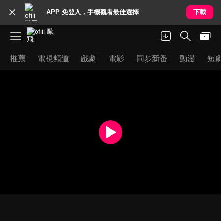
APP 免登入，手機觀看最佳選擇
下載
推薦
電視頻道
戲劇
電影
同步新番
動漫
短