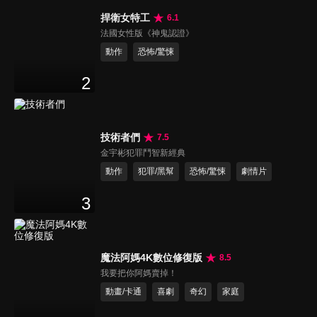
捍衛女特工
6.1
法國女性版《神鬼認證》
動作
恐怖/驚悚
2
技術者們
7.5
金宇彬犯罪鬥智新經典
動作
犯罪/黑幫
恐怖/驚悚
劇情片
3
魔法阿媽4K數位修復版
8.5
我要把你阿媽賣掉！
動畫/卡通
喜劇
奇幻
家庭