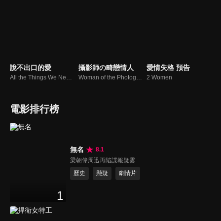
說不出口的愛
攝影師の畸戀情人
愛情失格 預告
All the Things We Never Said
Woman of the Photographs
2 Women
電影排行榜
無名
8.1
梁朝偉周迅再陷諜報疑雲
歷史
懸疑
劇情片
1