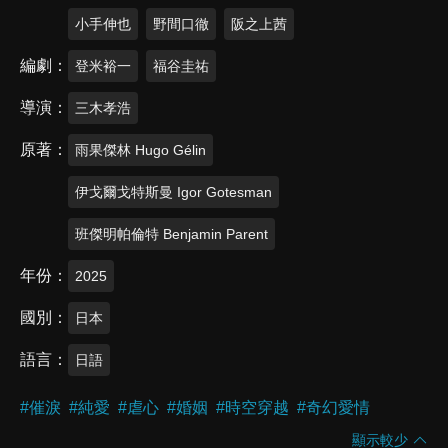
小手伸也
野間口徹
阪之上茜
編劇
登米裕一
福谷圭祐
導演
三木孝浩
原著
雨果傑林 Hugo Gélin
伊戈爾戈特斯曼 Igor Gotesman
班傑明帕倫特 Benjamin Parent
年份
2025
國別
日本
語言
日語
#
催淚
#
純愛
#
虐心
#
婚姻
#
時空穿越
#
奇幻愛情
顯示較少