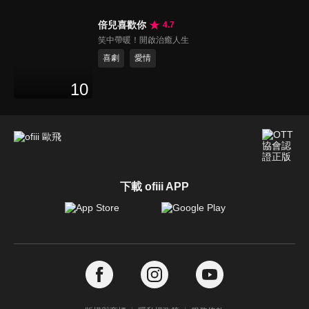
倍兒喜歡你
4.7
笑中帶暖！開啟治癒人生
喜劇
愛情
10
下載 ofiii APP