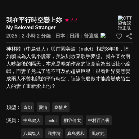
我在平行時空戀上妳
7.7
My Beloved Stranger
2025
2 小時 2 分鐘
日本
日語
普遍級
神林陸（中島健人）與前園美波（milet）相戀8年後，陸
如願成為人氣小說家，美波則放棄歌手夢想。就在某次兩
人吵架後的隔天，本來是暢銷作家的陸竟淪為出版社小編
輯，而妻子竟成了遙不可及的超級巨星！眼看世界突然變
成兩人不曾相識的平行時空，陸該怎麼做才能讓變成陌生
人的妻子重新愛上他？
類型
奇幻
愛情
劇情片
演員
中島健人
milet
桐谷健太
中村百合香
八嶋智人
圓井灣
真島秀和
風吹純