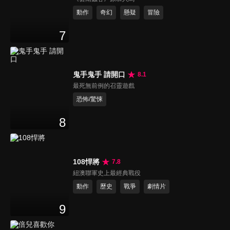
動作
奇幻
懸疑
冒險
7
鬼手鬼手 請開口
8.1
最死無前例的召靈遊戲
恐怖/驚悚
8
108悍將
7.8
紐澳聯軍史上最經典戰役
動作
歷史
戰爭
劇情片
9