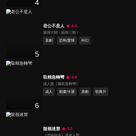
4
老公不是人
6.4
腦洞大開！刷新三觀！
喜劇
恐怖/驚悚
科幻
5
取精急轉彎
6.4
成人版《腦筋急轉彎》
成人
動畫/卡通
喜劇
歌舞片
6
龍嶺迷窟
5.5
《雲南蟲谷》原班人馬