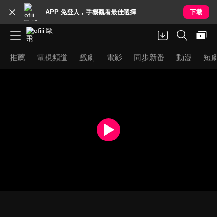
APP 免登入，手機觀看最佳選擇
下載
推薦
電視頻道
戲劇
電影
同步新番
動漫
短