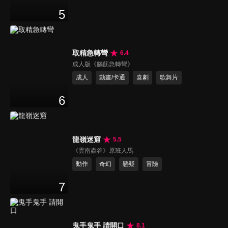
5
取精急轉彎
6.4
成人版《腦筋急轉彎》
成人
動畫/卡通
喜劇
歌舞片
6
龍嶺迷窟
5.5
《雲南蟲谷》原班人馬
動作
奇幻
懸疑
冒險
7
鬼手鬼手 請開口
8.1