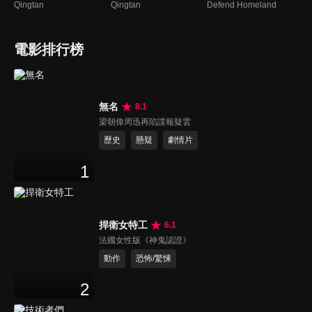
Qingtan
Qingtan
Defend Homeland
電影排行榜
無名
8.1
梁朝偉周迅再陷諜報疑雲
歷史
懸疑
劇情片
1
捍衛女特工
6.1
法國女性版《神鬼認證》
動作
恐怖/驚悚
2