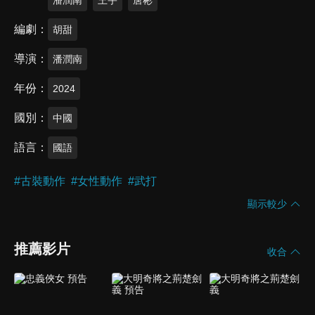
編劇
胡甜
導演
潘潤南
年份
2024
國別
中國
語言
國語
#
古裝動作
#
女性動作
#
武打
顯示較少
推薦影片
收合