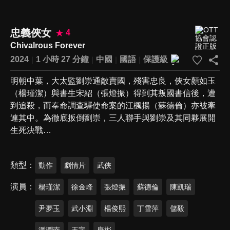
忠義俠女
4
Chivalrous Forever
2024
1 小時 27 分鐘
中國
國語
保護級
明朝中葉，大太監劉崇通敵賣國，殘害忠良，俠女顏如玉
（楊瑾潔）與書生宋紹（張燈振）得到其叛國書信後，遭
到追殺，而奉命調查驛使命案的江楓揚（蘇德倫）亦被牽
連其中。為徹底扳倒劉崇，三人聯手與劉崇及其同夥展開
生死決戰…
類型
動作
劇情片
武俠
演員
楊瑾潔
徐金峰
張燈振
蘇德倫
陳凱瑞
尹夢玉
武小淵
楊俊熙
丁雪萍
儲毅
潘潤南
王宇
唐彬