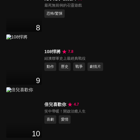
最死無前例的召靈遊戲
恐怖/驚悚
8
108悍將
7.8
紐澳聯軍史上最經典戰役
動作
歷史
戰爭
劇情片
9
倍兒喜歡你
4.7
笑中帶暖！開啟治癒人生
喜劇
愛情
10