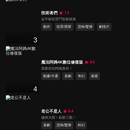
技術者們
7.5
金宇彬犯罪鬥智新經典
動作
犯罪/黑幫
恐怖/驚悚
劇情片
3
魔法阿媽4K數位修復版
8.5
我要把你阿媽賣掉！
動畫/卡通
喜劇
奇幻
家庭
4
老公不是人
6.4
腦洞大開！刷新三觀！
喜劇
恐怖/驚悚
科幻