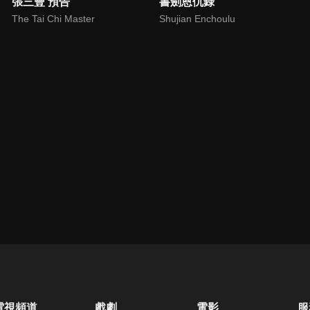
張三豐 預告
書劍恩仇錄
The Tai Chi Master
Shujian Enchoulu
電視頻道
戲劇
電影
服