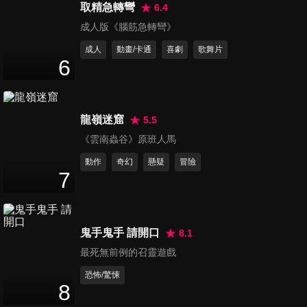
取精急轉彎
6.4
張三豐 預告
成人版《腦筋急轉彎》
The Tai Chi Master
成人
動畫/卡通
喜劇
歌舞片
6
龍嶺迷窟
5.5
書劍恩仇錄
《雲南蟲谷》原班人馬
Shujian Enchoulu
動作
奇幻
懸疑
冒險
7
鬼手鬼手 請開口
8.1
最死無前例的召靈遊戲
恐怖/驚悚
8