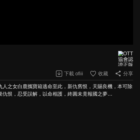
下載 ofiii
收藏
分享
仇人之女白鹿攜寶箱逃命至此，新仇舊恨，天賜良機，本可除
棄仇恨，忍受誤解，以命相護，終圓未竟報國之夢…