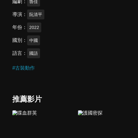
編劇
魯佳
導演
阮清平
年份
2022
國別
中國
語言
國語
#
古裝動作
推薦影片