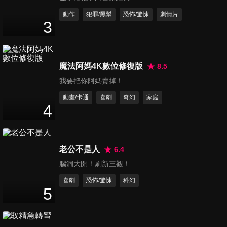
動作
犯罪/黑幫
恐怖/驚悚
劇情片
兵符天下之追命金刀 預告
3
Fight for the Token: Golden Knife
魔法阿媽4K數位修復版
8.5
我要把你阿媽賣掉！
賒刀人
動畫/卡通
喜劇
奇幻
家庭
4
Credit Knife People
老公不是人
6.4
腦洞大開！刷新三觀！
賒刀人 預告
喜劇
恐怖/驚悚
科幻
Credit Knife People
5