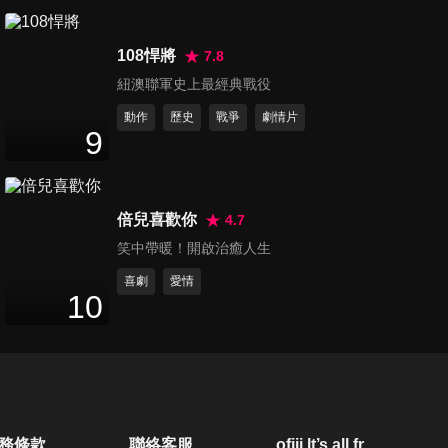
108悍將
7.8
紐澳聯軍史上最經典戰役
動作
歷史
戰爭
劇情片
9
倍兒喜歡你
4.7
笑中帶暖！開啟治癒人生
喜劇
愛情
10
務條款
聯絡客服
ofiii lt’s all free