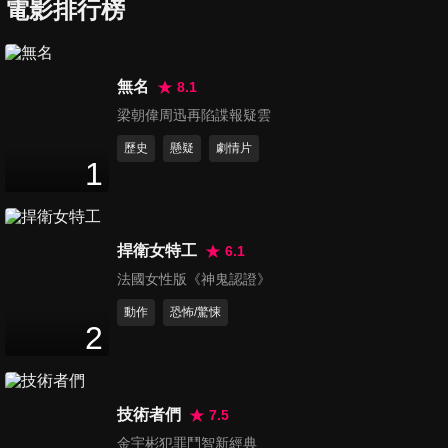
電影排行榜
龍門鎮客棧
DRAGON TOWN INN
無名
8.1
梁朝偉周迅再陷諜報疑雲
歷史
懸疑
劇情片
1
玄天訣
Behind East Palace
捍衛女特工
6.1
法國女性版《神鬼認證》
動作
恐怖/驚悚
2
兵符天下之追命金刀
Fight for the Token: Golden Knife
技術者們
7.5
金宇彬犯罪鬥智新經典