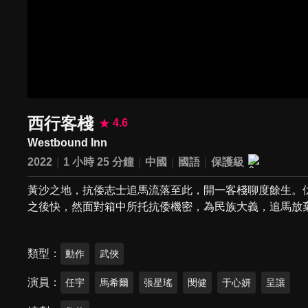
西行客棧
4.6
Westbound Inn
2022
1 小時 25 分鐘
中國
國語
保護級
黃沙之地，抗倭志士追馬流落至此，開一客棧聊度餘生。
之後快，然面對箱中所托抗倭機密，為民族大義，追馬放
類型
動作
武俠
演員
任宇
馬希爾
張星瑤
閔健
于心妍
呈讓