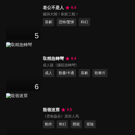
老公不是人
6.4
腦洞大開！刷新三觀！
喜劇
恐怖/驚悚
科幻
5
取精急轉彎
6.4
成人版《腦筋急轉彎》
成人
動畫/卡通
喜劇
歌舞片
6
龍嶺迷窟
5.5
《雲南蟲谷》原班人馬
動作
奇幻
懸疑
冒險