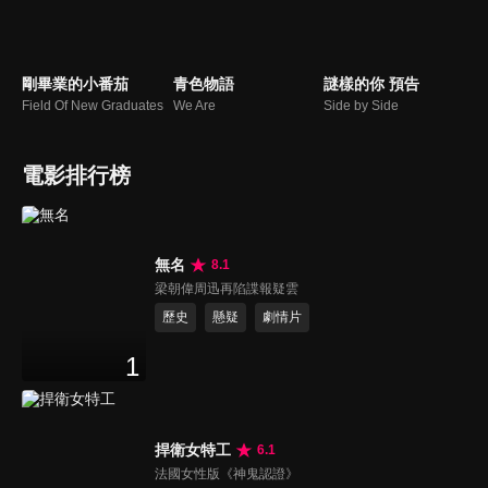
剛畢業的小番茄
青色物語
謎樣的你 預告
Field Of New Graduates
We Are
Side by Side
電影排行榜
無名
8.1
梁朝偉周迅再陷諜報疑雲
歷史
懸疑
劇情片
1
捍衛女特工
6.1
法國女性版《神鬼認證》