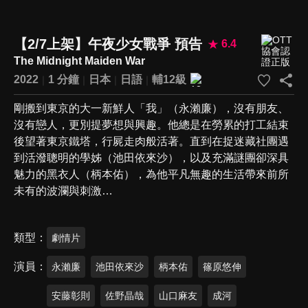
【2/7上架】午夜少女戰爭 預告
6.4
The Midnight Maiden War
2022
1 分鐘
日本
日語
輔12級
剛搬到東京的大一新鮮人「我」（永瀨廉），沒有朋友、
沒有戀人，更別提夢想與興趣。他總是在勞累的打工結束
後望著東京鐵塔，行屍走肉般活著。直到在捉迷藏社團遇
到活潑聰明的學姊（池田依來沙），以及充滿謎團卻深具
魅力的黑衣人（柄本佑），為他平凡無趣的生活帶來前所
未有的波瀾與刺激…
類型
劇情片
演員
永瀨廉
池田依來沙
柄本佑
篠原悠伸
安藤彰則
佐野晶哉
山口麻友
成河