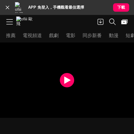
APP 免登入，手機觀看最佳選擇
下載
推薦
電視頻道
戲劇
電影
同步新番
動漫
短