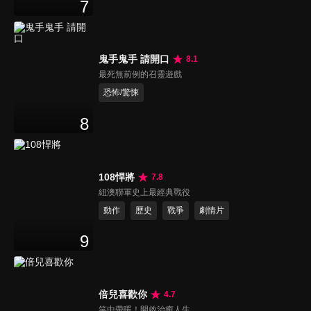
7
鬼手鬼手 請開口
8.1
最死無前例的召靈遊戲
恐怖/驚悚
8
108悍將
7.8
紐澳聯軍史上最經典戰役
動作
歷史
戰爭
劇情片
9
倍兒喜歡你
4.7
笑中帶暖！開啟治癒人生