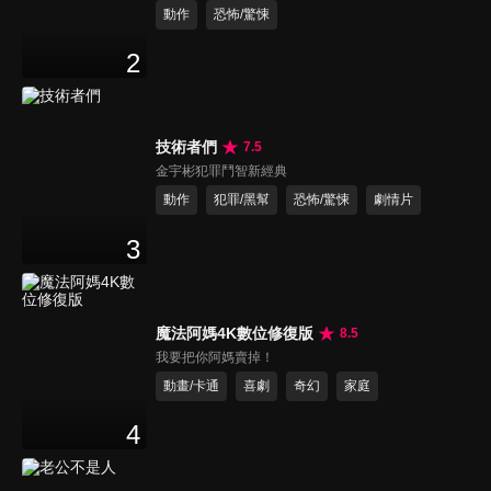
動作
恐怖/驚悚
2
技術者們
7.5
金宇彬犯罪鬥智新經典
動作
犯罪/黑幫
恐怖/驚悚
劇情片
3
魔法阿媽4K數位修復版
8.5
我要把你阿媽賣掉！
動畫/卡通
喜劇
奇幻
家庭
4