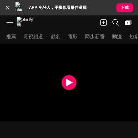
APP 免登入，手機觀看最佳選擇
下載
推薦
電視頻道
戲劇
電影
同步新番
動漫
短