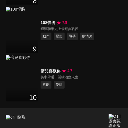
8
108悍將
7.8
紐澳聯軍史上最經典戰役
動作
歷史
戰爭
劇情片
9
倍兒喜歡你
4.7
笑中帶暖！開啟治癒人生
喜劇
愛情
10