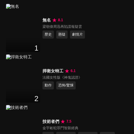
無名
8.1
梁朝偉周迅再陷諜報疑雲
歷史
懸疑
劇情片
1
捍衛女特工
6.1
法國女性版《神鬼認證》
動作
恐怖/驚悚
2
技術者們
7.5
金宇彬犯罪鬥智新經典