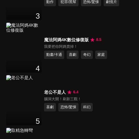
動作
犯罪/黑幫
恐怖/驚悚
劇情片
3
魔法阿媽4K數位修復版
8.5
我要把你阿媽賣掉！
動畫/卡通
喜劇
奇幻
家庭
4
老公不是人
6.4
腦洞大開！刷新三觀！
喜劇
恐怖/驚悚
科幻
5