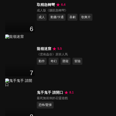
取精急轉彎
6.4
成人版《腦筋急轉彎》
成人
動畫/卡通
喜劇
歌舞片
6
龍嶺迷窟
5.5
《雲南蟲谷》原班人馬
動作
奇幻
懸疑
冒險
7
鬼手鬼手 請開口
8.1
最死無前例的召靈遊戲
恐怖/驚悚