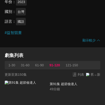
年份
2023
國別
台灣
語言
國語
#
益智競賽
顯示較少
劇集列表
1-30
31-60
61-90
91-120
121-150
更新至第150集
列表
舊→新
第91集 超節儉達人
49
分鐘