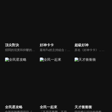
頂尖對決
好神卡卡
超級好神
煩悶的現實和抑鬱的社會，你需要的就是笑、大聲笑、開口笑，《頂尖對決》就要你笑到落ㄟ骸，最具綜藝實力的庹宗康，和喜感十足的納豆各自領軍對抗，藝人搞笑pk笑果十足，《頂尖對決》讓你忘掉一週煩惱！
最有Fu的主持組合：「A咖天王」徐乃麟+「好神天心」朱芯儀+「真理大學校花」洪棠+「台大獸醫碩士」LYDIA。遊戲的層層關卡，來賓必須要和主持人比反應，比記憶，比機智，比膽識，幸運女神的眷顧與遠離永遠都是個未知數！
原名《好神卡卡》，後改名為《超級好神》，是一檔益智類綜藝節目，由「A咖天王」徐乃麟搭配黃鐙輝主持。「好神智慧王」、「好神記憶王」、「誰是爆點王」、「好神送好禮」四個單元，讓來賓一較高下。比反應，比記憶，比機智，比膽識，幸運女神的眷顧與遠離永遠都是個未知數！
全民星攻略
全民一起來
天才衝衝衝