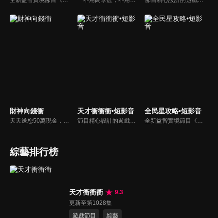
全新益智實境節目《全民星攻略》，由館長曾國城擔任把關者，考驗著每個來挑戰九宮格益智遊戲藝人明星。想要攻略九宮格關卡，透過創意聯想、邏輯推理、理想分析，才有機會獲取智慧星幣，帶走夢幻大獎。
「不用高學歷，不用會答題，全民一起來，獎金拿不完！」《全民一起來》是一檔結合手機遊戲的大型現場直播益智節目，「記憶、觀察、反應、平衡、敏捷...」，多道關卡考驗挑戰者的多元智能及體能，見證藝人明星各項不可思議的挑戰。
節目精心設計的遊戲內容，包括深受觀眾喜愛並且火紅於各大專院校的【TEMPO系列】，考驗藝人用肢體表達能力以及聯想能力的【你是WORD演】、【會演是英雄】，考驗英文程度的【EAR傳耳ABC】，超簡單、超爆笑的【看你怎麼說】，以及考驗藝人反應、機智以及隊友默契的【不可能的默契】等單元，逗趣又爆笑！
財神向錢衝
天才衝衝衝•短影音
全民星攻略•短影音
天天送您50萬現金，還有汽車大獎！不考智力、體力，挑戰家人、同事、同學、朋友互相了解的成渡和共同生活經驗。快來參加《財神向前衝》大獎通通送給您。
節目精心設計的遊戲內容，包括深受觀眾喜愛並且火紅於各大專院校的【TEMPO系列】，考驗藝人用肢體表達能力以及聯想能力的【你是WORD演】、【會演是英雄】，考驗英文程度的【EAR傳耳ABC】，超簡單、超爆笑的【看你怎麼說】，以及考驗藝人反應、機智以及隊友默契的【不可能的默契】等單元，逗趣又爆笑！
全新益智實境節目《全民星攻略》，由館長曾國城擔任把關者，考驗著每個來挑戰九宮格益智遊戲藝人明星。想要攻略九宮格關卡，透過創意聯想、邏輯推理、理想分析，才有機會獲取智慧星幣，帶走夢幻大獎。
綜藝排行榜
天才衝衝衝
9.3
更新至第1028集
遊戲節目
綜藝