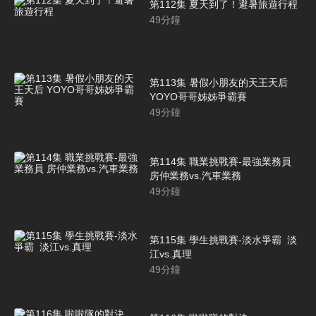
第112集 夏天到了！避暑旅遊行程
49
分鐘
第113集 暑假小朋友的天王天后
YOYO哥哥姊姊爭霸賽
49
分鐘
第114集 職業挑戰賽-最強業務員
房仲業務vs.汽車業務
49
分鐘
第115集 學生挑戰賽-淡水爭霸 淡
江vs.真理
49
分鐘