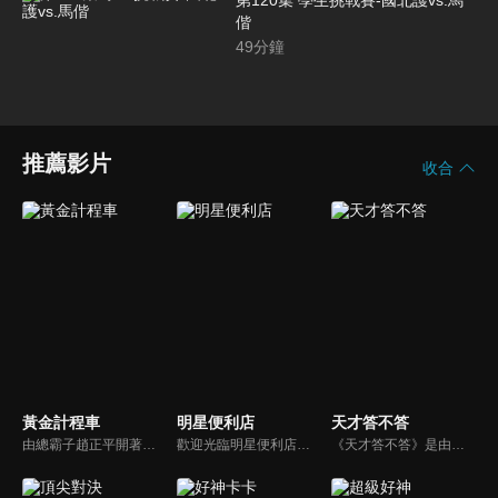
第120集 學生挑戰賽-國北護vs.馬
偕
49
分鐘
推薦影片
收合
黃金計程車
明星便利店
天才答不答
由總霸子趙正平開著計程車在街頭隨機找尋搭車路人，進行機智問答，如果十題答對就可以拿走金元寶！如果沒有答對，就把當前獎金減一個0然後發放！另外節目中總霸子趙正平還會帶我們遍尋美食名景。
歡迎光臨明星便利店！你覺得便利店裡面有什麼？關東煮？茶葉蛋？還是讓你尖叫的大明星？一家擁有明星的便利店，到底有多稀奇，你會不會想要光臨呢？
《天才答不答》是由吳宗憲和吳怡霈共同主持的益智節目。節目設立高額的獎金來考驗藝人們真實的人性，同時將題目立體化，讓你身歷其境去冒險答題。更有哪些出乎意料的處罰，讓藝人羞愧的不想再答錯！一個最接近「人性」與「真實」的益智節目，現在就讓吳宗憲帶你輕鬆玩轉知識。