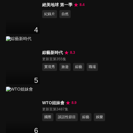
絕美地球 第一季
8.4
紀錄片
自然
4
綜藝新時代
8.3
更新至第355集
實境秀
旅遊
綜藝
職場
5
WTO姐妹會
8.9
更新至第3487集
國際
談話性節目
綜藝
娛樂
6