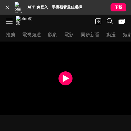
APP 免登入，手機觀看最佳選擇
下載
推薦
電視頻道
戲劇
電影
同步新番
動漫
短