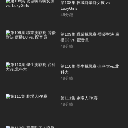
第108集 攻城獅慕獅女孩 vs.
LuxyGirls
49
分鐘
第109集 職業挑戰賽-聲優對決 廣
播DJ vs. 配音員
49
分鐘
第110集 學生挑戰賽-台科大vs.北
科大
49
分鐘
第111集 劇場人PK賽
49
分鐘