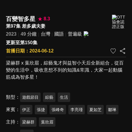
百變智多星
8.3
第97集 差多歲夫妻
2023
49 分鐘
台灣
國語
普遍級
更新至第150集
首播日期：2024-06-12
梁赫群 x 葉欣眉，綜藝鬼才與益智小天后全新組合，從百
變的生活中，吸收意想不到的知識&常識，大家一起動腦
筋成為智多星！
類型
遊戲節目
綜藝
生活
來賓
伊正
張捷
張峰奇
李亮瑾
夏如芝
鄒琳
主持
梁赫群
葉欣眉