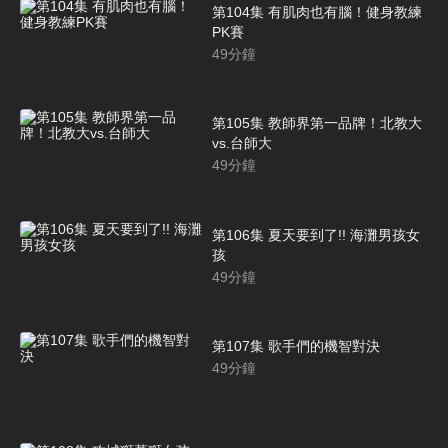
第104集 有肌肉也有腦！健身教練
PK賽
49
分鐘
第105集 教師界第一品牌！北教大
vs.台師大
49
分鐘
第106集 夏天要到了!! 海灘男孩女
孩
49
分鐘
第107集 歌手們的機智對決
49
分鐘