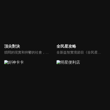
頂尖對決
全民星攻略
煩悶的現實和抑鬱的社會，你需要的就是笑、大聲笑、開口笑，《頂尖對決》就要你笑到落ㄟ骸，最具綜藝實力的庹宗康，和喜感十足的納豆各自領軍對抗，藝人搞笑pk笑果十足，《頂尖對決》讓你忘掉一週煩惱！
全新益智實境節目《全民星攻略》，由館長曾國城擔任把關者，考驗著每個來挑戰九宮格益智遊戲藝人明星。想要攻略九宮格關卡，透過創意聯想、邏輯推理、理想分析，才有機會獲取智慧星幣，帶走夢幻大獎。