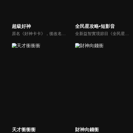
超級好神
全民星攻略•短影音
原名《好神卡卡》，後改名為《超級好神》，是一檔益智類綜藝節目，由「A咖天王」徐乃麟搭配黃鐙輝主持。「好神智慧王」、「好神記憶王」、「誰是爆點王」、「好神送好禮」四個單元，讓來賓一較高下。比反應，比記憶，比機智，比膽識，幸運女神的眷顧與遠離永遠都是個未知數！
全新益智實境節目《全民星攻略》，由館長曾國城擔任把關者，考驗著每個來挑戰九宮格益智遊戲藝人明星。想要攻略九宮格關卡，透過創意聯想、邏輯推理、理想分析，才有機會獲取智慧星幣，帶走夢幻大獎。
天才衝衝衝
財神向錢衝