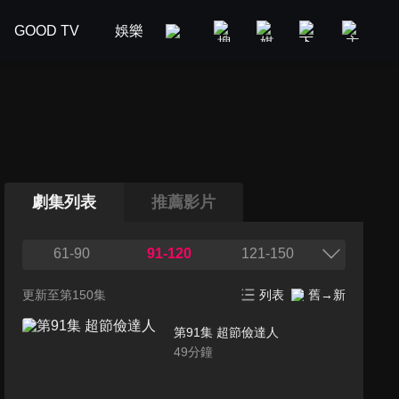
GOOD TV
娛樂
美食旅遊
新聞政論
汽車
劇集列表
推薦影片
61-90
91-120
121-150
更新至第150集
列表
舊→新
第91集 超節儉達人
49
分鐘