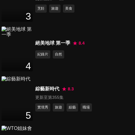
第101集 愛運動女vs.不愛運動
烹飪
旅遊
美食
3
女
49
分鐘
第102集 最有智慧的喜劇演員!
絕美地球 第一季
8.4
49
分鐘
紀錄片
自然
4
第103集 大師開課!!最強線上課
程!
49
分鐘
綜藝新時代
8.3
更新至第355集
第104集 有肌肉也有腦！健身
教練PK賽
實境秀
旅遊
綜藝
職場
5
49
分鐘
第105集 教師界第一品牌！北