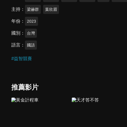
主持
梁赫群
葉欣眉
年份
2023
國別
台灣
語言
國語
#
益智競賽
推薦影片