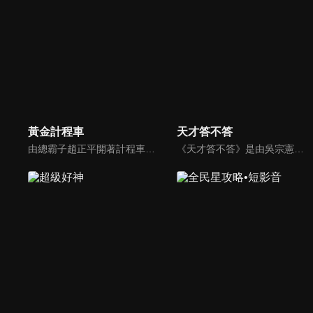
黃金計程車
天才答不答
由總霸子趙正平開著計程車在街頭隨機找尋搭車路人，進行機智問答，如果十題答對就可以拿走金元寶！如果沒有答對，就把當前獎金減一個0然後發放！另外節目中總霸子趙正平還會帶我們遍尋美食名景。
《天才答不答》是由吳宗憲和吳怡霈共同主持的益智節目。節目設立高額的獎金來考驗藝人們真實的人性，同時將題目立體化，讓你身歷其境去冒險答題。更有哪些出乎意料的處罰，讓藝人羞愧的不想再答錯！一個最接近「人性」與「真實」的益智節目，現在就讓吳宗憲帶你輕鬆玩轉知識。