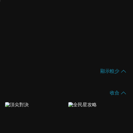
顯示較少
收合