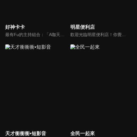
好神卡卡
明星便利店
最有Fu的主持組合：「A咖天王」徐乃麟+「好神天心」朱芯儀+「真理大學校花」洪棠+「台大獸醫碩士」LYDIA。遊戲的層層關卡，來賓必須要和主持人比反應，比記憶，比機智，比膽識，幸運女神的眷顧與遠離永遠都是個未知數！
歡迎光臨明星便利店！你覺得便利店裡面有什麼？關東煮？茶葉蛋？還是讓你尖叫的大明星？一家擁有明星的便利店，到底有多稀奇，你會不會想要光臨呢？
天才衝衝衝•短影音
全民一起來