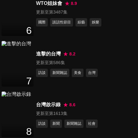
教大vs.台師大
WTO姐妹會
8.9
49
分鐘
更新至第3487集
國際
談話性節目
綜藝
娛樂
第106集 夏天要到了!! 海灘男
6
孩女孩
49
分鐘
進擊的台灣
8.2
第107集 歌手們的機智對決
49
分鐘
更新至第586集
訪談
新聞雜誌
美食
台灣
7
第108集 攻城獅慕獅女孩 vs.
LuxyGirls
49
分鐘
台灣啟示錄
8.6
更新至第1613集
第109集 職業挑戰賽-聲優對決
訪談
新聞
新聞雜誌
社會
廣播DJ vs. 配音員
8
49
分鐘