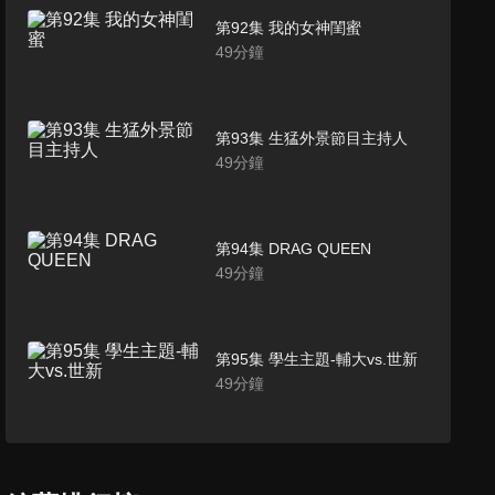
第92集 我的女神閨蜜
49
分鐘
第93集 生猛外景節目主持人
49
分鐘
第94集 DRAG QUEEN
49
分鐘
第95集 學生主題-輔大vs.世新
49
分鐘
第96集 我的美魔女媽媽
49
分鐘