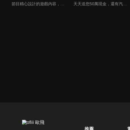
節目精心設計的遊戲內容，包括深受觀眾喜愛並且火紅於各大專院校的【TEMPO系列】，考驗藝人用肢體表達能力以及聯想能力的【你是WORD演】、【會演是英雄】，考驗英文程度的【EAR傳耳ABC】，超簡單、超爆笑的【看你怎麼說】，以及考驗藝人反應、機智以及隊友默契的【不可能的默契】等單元，逗趣又爆笑！
天天送您50萬現金，還有汽車大獎！不考智力、體力，挑戰家人、同事、同學、朋友互相了解的成渡和共同生活經驗。快來參加《財神向前衝》大獎通通送給您。
推薦