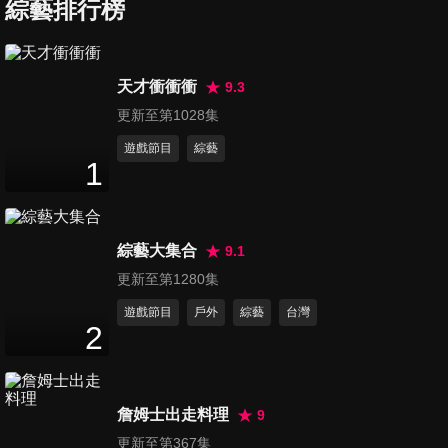
綜藝排行榜
第97集 差多歲夫妻
天才衝衝衝
9.3
49
分鐘
更新至第1028集
遊戲節目
綜藝
1
第98集 白雪公主vs.黑珍珠
49
分鐘
綜藝大集合
9.1
第99集 空姐大亂鬥
更新至第1280集
49
分鐘
遊戲節目
戶外
綜藝
台灣
2
第100集 學生主題-台藝大vs.北
藝大
詹姆士出走料理
9
49
分鐘
更新至第367集