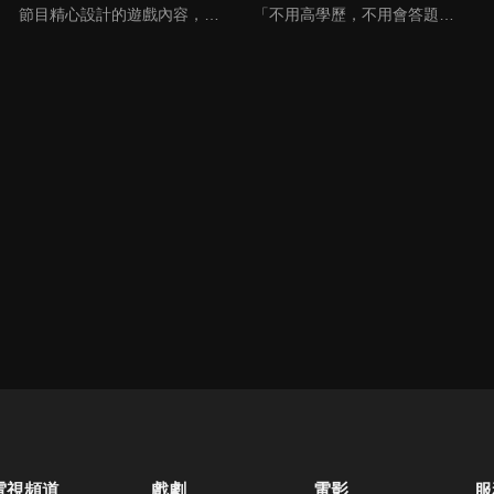
節目精心設計的遊戲內容，包括深受觀眾喜愛並且火紅於各大專院校的【TEMPO系列】，考驗藝人用肢體表達能力以及聯想能力的【你是WORD演】、【會演是英雄】，考驗英文程度的【EAR傳耳ABC】，超簡單、超爆笑的【看你怎麼說】，以及考驗藝人反應、機智以及隊友默契的【不可能的默契】等單元，逗趣又爆笑！
「不用高學歷，不用會答題，全民一起來，獎金拿不完！」《全民一起來》是一檔結合手機遊戲的大型現場直播益智節目，「記憶、觀察、反應、平衡、敏捷...」，多道關卡考驗挑戰者的多元智能及體能，見證藝人明星各項不可思議的挑戰。
電視頻道
戲劇
電影
服