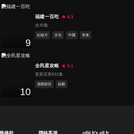
第110集 學生挑戰賽-台科大vs.
福建一百吃
北科大
8.3
49
分鐘
全30集
紀錄片
文化
中國
美食
第111集 劇場人PK賽
9
49
分鐘
全民星攻略
8.1
第112集 夏天到了！避暑旅遊
更新至第931集
行程
49
分鐘
遊戲節目
綜藝
10
第113集 暑假小朋友的天王天
后 YOYO哥哥姊姊爭霸賽
49
分鐘
第114集 職業挑戰賽-最強業務
務條款
聯絡客服
ofiii lt’s all free