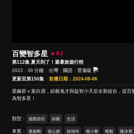
百變智多星
8.3
第112集 夏天到了！避暑旅遊行程
2023
49 分鐘
台灣
國語
普遍級
更新至第150集
首播日期：2024-08-06
梁赫群 x 葉欣眉，綜藝鬼才與益智小天后全新組合，從
為智多星！
類型
遊戲節目
綜藝
生活
來賓
唐振剛
張心妍
徐瑋吟
楊小黎
惟毅
陳沐青