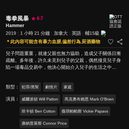
毒拳風暴
6.7
Hammer
2019
1 小時 21 分鐘
加拿大
英語
輔15級
＊此內容可能含有暴力血腥,偏差行為,菸酒藥物
兒子問題重重，就連父親也無力協助，造成父子關係日漸
疏離。多年後，許久未見到兒子的父親，偶然撞見兒子身
陷一場毒品交易中，他決心開始介入兒子的生活之中…
類型
犯罪/黑幫
劇情片
家庭
演員
威爾派頓 Will Patton
馬克奧布賴恩 Mark O'Brien
班卡頓 Ben Cotton
薇琪帕帕斯 Vickie Papavs
康納普萊斯 Connor Price