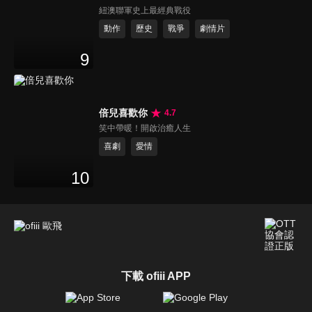
紐澳聯軍史上最經典戰役
動作
歷史
戰爭
劇情片
9
倍兒喜歡你
4.7
笑中帶暖！開啟治癒人生
喜劇
愛情
10
下載 ofiii APP