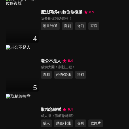
魔法阿媽4K數位修復版
8.5
我要把你阿媽賣掉！
動畫/卡通
喜劇
奇幻
家庭
4
老公不是人
6.4
腦洞大開！刷新三觀！
喜劇
恐怖/驚悚
科幻
5
取精急轉彎
6.4
成人版《腦筋急轉彎》
成人
動畫/卡通
喜劇
歌舞片