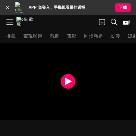
APP 免登入，手機觀看最佳選擇
下載
推薦
電視頻道
戲劇
電影
同步新番
動漫
短