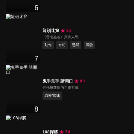
6
龍嶺迷窟
5.5
《雲南蟲谷》原班人馬
動作
奇幻
懸疑
冒險
7
鬼手鬼手 請開口
8.1
最死無前例的召靈遊戲
恐怖/驚悚
8
108悍將
7.8