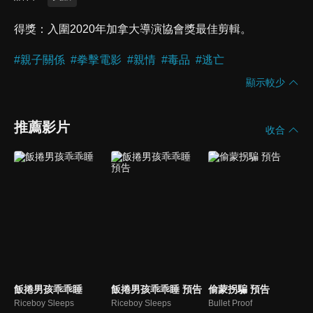
得獎
入圍2020年加拿大導演協會獎最佳剪輯。
#
親子關係
#
拳擊電影
#
親情
#
毒品
#
逃亡
顯示較少
推薦影片
收合
飯捲男孩乖乖睡
飯捲男孩乖乖睡 預告
偷蒙拐騙 預告
Riceboy Sleeps
Riceboy Sleeps
Bullet Proof