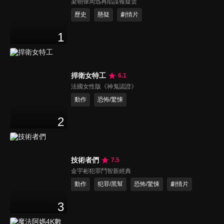
梁朝偉周迅再陷諜報疑雲
歷史
懸疑
劇情片
1
捍衛女特工
6.1
法國女性版《神鬼認證》
動作
恐怖/驚悚
2
技術者們
7.5
金宇彬犯罪鬥智新經典
動作
犯罪/黑幫
恐怖/驚悚
劇情片
3