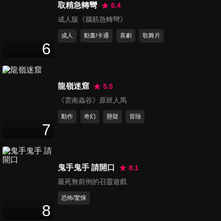
取精急轉彎
6.4
執劍人
成人版《腦筋急轉彎》
Damocles
成人
動畫/卡通
喜劇
歌舞片
6
龍嶺迷窟
5.5
烈火戰車
《雲南蟲谷》原班人馬
Full Throttle
動作
奇幻
懸疑
冒險
7
鬼手鬼手 請開口
8.1
最死無前例的召靈遊戲
恐怖/驚悚
8