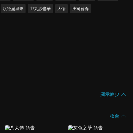
渡邊滿里奈
都丸紗也華
大悟
庄司智春
顯示較少
收合