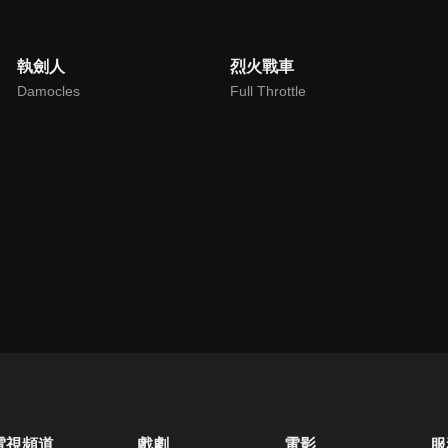
執劍人
烈火戰車
Damocles
Full Throttle
電視頻道
戲劇
電影
服