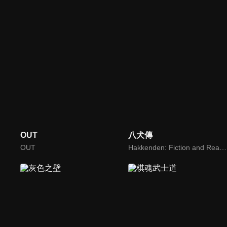
OUT
八犬傳
OUT
Hakkenden: Fiction and Reality