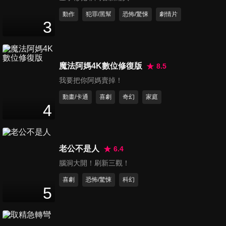
動作
犯罪/黑幫
恐怖/驚悚
劇情片
槍神趙子龍
3
Zhao Zilong the God of War
魔法阿媽4K數位修復版
8.5
我要把你阿媽賣掉！
杭愛山上：幸福使者
動畫/卡通
喜劇
奇幻
家庭
4
The Bliss Bringer
老公不是人
6.4
腦洞大開！刷新三觀！
無間歸途
喜劇
恐怖/驚悚
科幻
TO RETURN
5