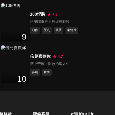
108悍將
7.8
紐澳聯軍史上最經典戰役
動作
歷史
戰爭
劇情片
9
倍兒喜歡你
4.7
笑中帶暖！開啟治癒人生
喜劇
愛情
10
務條款
聯絡客服
ofiii lt’s all free