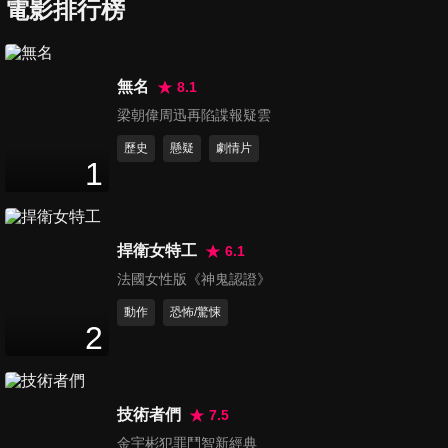
電影排行榜
灰色之壁
Gray Wall
無名
8.1
梁朝偉周迅再陷諜報疑雲
歷史
懸疑
劇情片
1
棋魂武士道
Bushido
捍衛女特工
6.1
法國女性版《神鬼認證》
動作
恐怖/驚悚
2
棋魂武士道 預告
Bushido
技術者們
7.5
金宇彬犯罪鬥智新經典