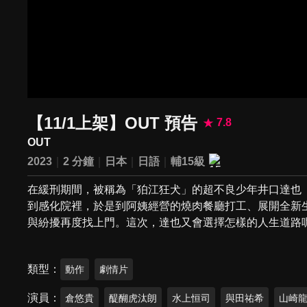
【11/1上架】OUT 預告
7.8
OUT
2023
2 分鐘
日本
日語
輔15級
在緩刑期間，被稱為「狛江狂犬」的超不良少年井口達也
到感化院裡，於是到阿姨經營的燒肉餐廳打工、展開全新
與紛擾再度找上門。這次，達也又會選擇怎樣的人生道路
類型
動作
劇情片
演員
倉悠貴
醍醐虎汰朗
水上恒司
與田祐希
山崎