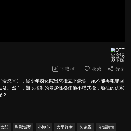
下載 ofiii
收藏
分享
（倉悠貴），從少年感化院出來後立下豪誓，絕不能再犯罪回
生活。然而，難以控制的暴躁性格使他不堪其擾，過往的仇家
呢？
龍太郎
與那城獎
小柳心
大平祥生
久遠親
金城碧海