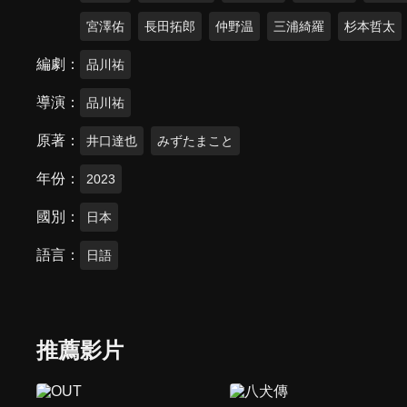
宮澤佑
長田拓郎
仲野温
三浦綺羅
杉本哲太
編劇
品川祐
導演
品川祐
原著
井口達也
みずたまこと
年份
2023
國別
日本
語言
日語
推薦影片