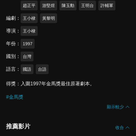
趙正平
游堅煜
陳玉勳
王明台
許輔軍
編劇
王小棣
黃黎明
導演
王小棣
年份
1997
國別
台灣
語言
國語
台語
得獎
入圍1997年金馬獎最佳原著劇本。
#
金馬獎
顯示較少
推薦影片
收合