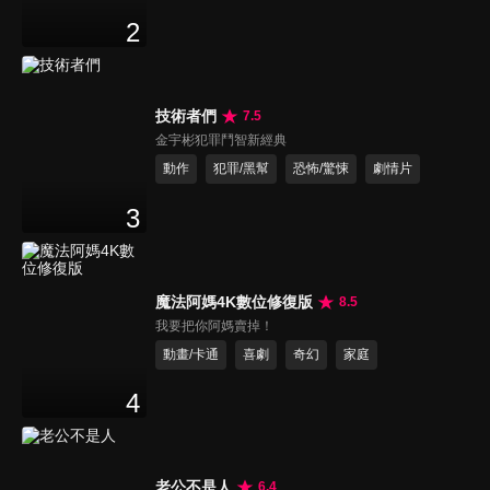
2
技術者們
7.5
金宇彬犯罪鬥智新經典
動作
犯罪/黑幫
恐怖/驚悚
劇情片
3
魔法阿媽4K數位修復版
8.5
我要把你阿媽賣掉！
動畫/卡通
喜劇
奇幻
家庭
4
老公不是人
6.4