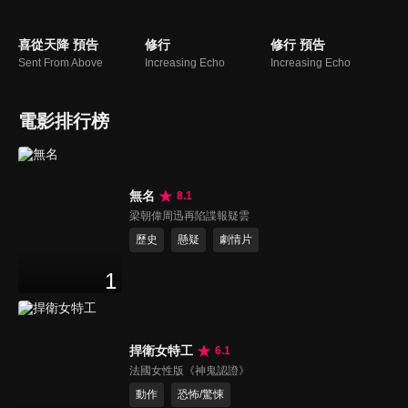
喜從天降 預告
修行
修行 預告
Sent From Above
Increasing Echo
Increasing Echo
電影排行榜
無名
8.1
梁朝偉周迅再陷諜報疑雲
歷史
懸疑
劇情片
1
捍衛女特工
6.1
法國女性版《神鬼認證》
動作
恐怖/驚悚