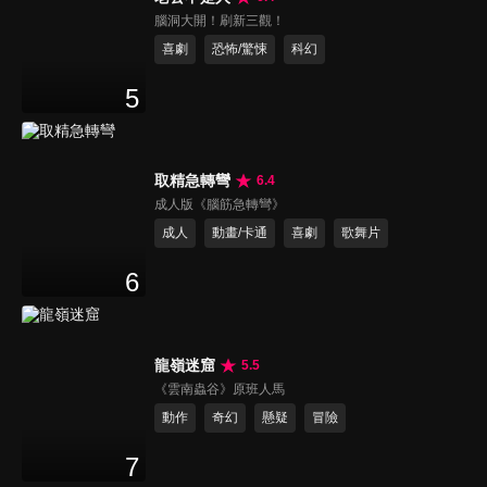
腦洞大開！刷新三觀！
喜劇
恐怖/驚悚
科幻
5
取精急轉彎
6.4
成人版《腦筋急轉彎》
成人
動畫/卡通
喜劇
歌舞片
6
龍嶺迷窟
5.5
《雲南蟲谷》原班人馬
動作
奇幻
懸疑
冒險
7