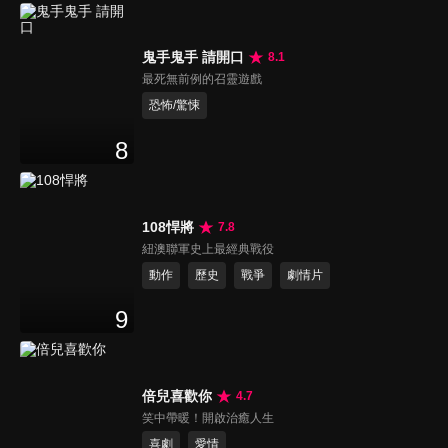
鬼手鬼手 請開口
8.1
最死無前例的召靈遊戲
恐怖/驚悚
8
108悍將
7.8
紐澳聯軍史上最經典戰役
動作
歷史
戰爭
劇情片
9
倍兒喜歡你
4.7
笑中帶暖！開啟治癒人生
喜劇
愛情