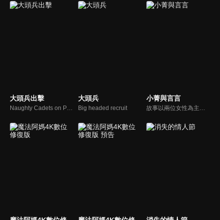
大頭兵出擊
大頭兵
小菁與言言
Naughty Cadets on Patrol
Big headed recruit
故事以兩位女性為主角，看她們在都市叢林中的生活和努力，面臨的種種困境、壓力、追求夢想的艱辛，以及人際關係的維繫等。主角們熱衷於表演工作，觀眾可藉此了解演藝行業的艱辛、努力和奉獻所帶來的回報，同時觀察年輕人對兩性關係的好奇和探索，探討現代社會中的愛情觀、性別 平等、個人自由等。