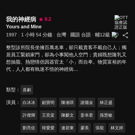
我的神經病
8.2
Yours and Mine
1997
1 小時 54 分鐘
台灣
國語
台語
輔12級
整型診所院長坐擁百萬名車，卻只載貴客不載自己人；獨
居員工緊鎖家門，卻為小事闖他人空門；貴婦既想隆乳又
想抽脂、熱戀情侶因器官太「小」而自卑。物質富裕的年
代，人人都有執迷不悟的神經病…
類型
喜劇
演員
白冰冰
顧寶明
陳湘琪
謝麗金
林正盛
許傑輝
王奕棠
陳麒文
姜幸君
孫慧敏
劉亮佐
韓愛愛
連碧東
廖美
張龍
林文婷