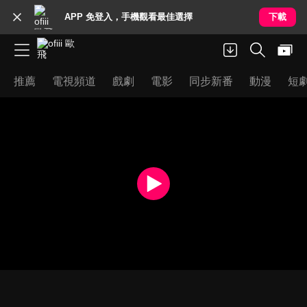
APP 免登入，手機觀看最佳選擇
下載
推薦
電視頻道
戲劇
電影
同步新番
動漫
短