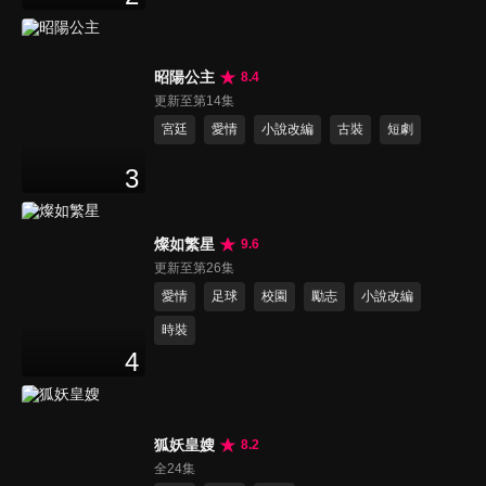
昭陽公主
8.4
更新至第14集
宮廷
愛情
小說改編
古裝
短劇
3
燦如繁星
9.6
更新至第26集
愛情
足球
校園
勵志
小說改編
時裝
4
狐妖皇嫂
8.2
全24集