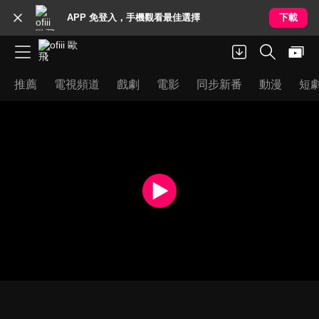
APP 免登入，手機觀看最佳選擇
下載
推薦
電視頻道
戲劇
電影
同步新番
動漫
短