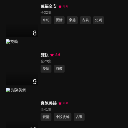
萬福金安
8.6
全32集
奇幻
愛情
穿越
古裝
短劇
8
雙軌
8.6
全29集
愛情
時裝
9
良陳美錦
8.8
全41集
愛情
小說改編
古裝