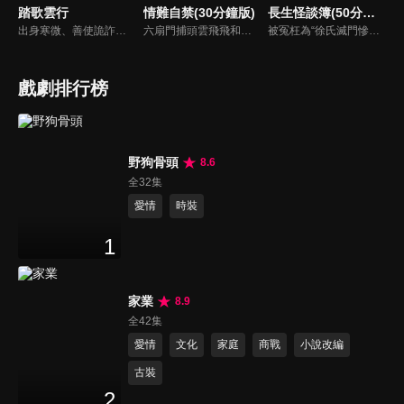
踏歌雲行
情難自禁(30分鐘版)
長生怪談簿(50分鐘版)
出身寒微、善使詭詐之術的江湖騙子辛雲歌，為躲避官府通緝一路逃亡至邊境冬夜城，卻不想因一場仗義之舉，意外攪亂了鎮疆王世子秦唳行圍捕敵國奸細的行動。為求脫身，辛雲歌被迫與秦唳行合作開始了一場“公主駕到”的騙局，在一場場驚險刺殺襲來的同時，更大的危機悄然來臨。
六扇門捕頭雲飛飛和乾坤幫位高權重的顧臨淵，二人是水火不容的死對頭，然而揭開神秘面紗後，彼此竟是分別多年刻骨銘心的戀人，於是兩人再次情難自禁，隨著兩人的破鏡重圓，當年塵封的謎團也逐漸被解開…
被冤枉為“徐氏滅門慘案”兇手的主人公在多年後深陷倖存者的複仇圈套，成功說服其共同對抗真兇，並找出真相的故事。整個故事發生在一個荒山客棧，眾人鬥智斗勇，一步步揭開每個人的秘密，還原案件本來面目。
戲劇排行榜
野狗骨頭
8.6
全32集
愛情
時裝
1
家業
8.9
全42集
愛情
文化
家庭
商戰
小說改編
古裝
2