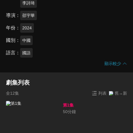
李詩琦
導演
邵宇華
年份
2024
國別
中國
語言
國語
顯示較少
劇集列表
全12集
列表
舊→新
第1集
50
分鐘