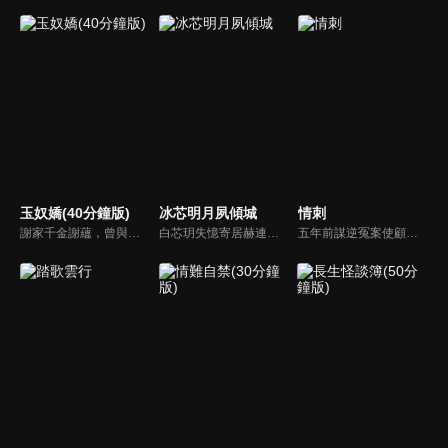
玉奴嬌(40分鐘版)
冰芯明月夙傾城
情刺
謝家千金謝蘊，曾與殷稷相識相愛，卻被誤會為背叛殷稷轉嫁齊王的始亂終棄之人。殷稷登上王位後，開啟了謝蘊地獄般的宮廷生活。謝蘊在與殷稷的愛恨糾葛中依然守住本心，兩人攜手粉碎了逆賊的陰謀。
白芯玥失憶寄居赫連府，與赫連夙在查探身世的過程中糾纏不清，彼此間情愫暗生。然而，藍羽軍的謎團、玄璃珠的秘密、以及潛伏在暗處的千機閣，讓他們步步驚心。白芯玥曾經的青梅竹馬沈瀾熠，如今卻是隱藏黑暗勢力的操控者，在愛與仇恨間掙扎。赫連夙和白芯玥能否衝破重重阻礙，找回真相？
五年前謀逆冤案使顧君遙滿門慘死，她委身神秘組織隱忍數載只為復仇，皇子岳瑾宸便是她復仇最好的刀。誰曾想宛如謫仙的白蓮竟是心思深沉的惡鬼，步步為營卻終成傀儡。一邊慾望肆意燃燒，一邊深宮危機重重，她該何去何從？