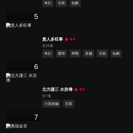
奇幻
古裝
短劇
5
貴人多旺事
8.4
全26集
奇幻
愛情
商戰
穿越
古裝
短劇
6
北方謙三 水滸傳
8.6
全7集
小說改編
古裝
7