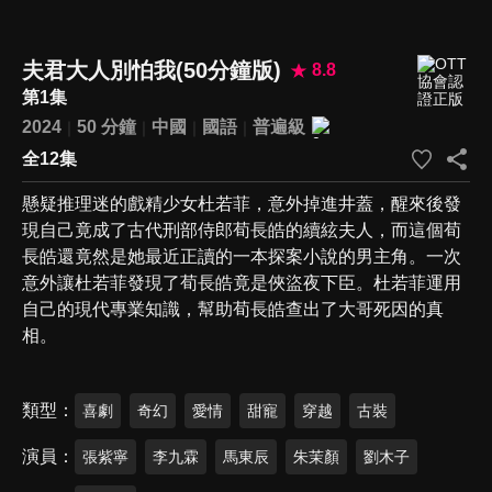
夫君大人別怕我(50分鐘版)
8.8
第1集
2024
50 分鐘
中國
國語
普遍級
全12集
懸疑推理迷的戲精少女杜若菲，意外掉進井蓋，醒來後發
現自己竟成了古代刑部侍郎荀長皓的續絃夫人，而這個荀
長皓還竟然是她最近正讀的一本探案小說的男主角。一次
意外讓杜若菲發現了荀長皓竟是俠盜夜下臣。杜若菲運用
自己的現代專業知識，幫助荀長皓查出了大哥死因的真
相。
類型
喜劇
奇幻
愛情
甜寵
穿越
古裝
演員
張紫寧
李九霖
馬東辰
朱茉顏
劉木子