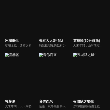
冰湖重生
夫君大人別怕我
雲赫謠(30分鐘版)
冰湖之戰，諸葛玥和楚喬落入冰湖，楚喬被燕洵所救，得知諸葛玥已死，她尋機刺殺燕洵，為諸葛玥報仇。楚喬在卞唐幾次三番受到一位神秘男子的幫助，她有種似曾相識的感覺，不禁懷疑諸葛玥還活著。燕洵變本加厲，掀起四國紛亂。最終，楚喬能否平定天下並再與諸葛玥重聚？
懸疑推理迷的戲精少女杜若菲，意外掉進井蓋，醒來後發現自己竟成了古代刑部侍郎荀長皓的續絃夫人，而這個荀長皓還竟然是她最近正讀的一本探案小說的男主角。一次意外讓杜若菲發現了荀長皓竟是俠盜夜下臣。杜若菲運用自己的現代專業知識，幫助荀長皓查出了大哥死因的真相。
大未年間，山河未定，寧王趙赫帶兵出征，命懸一線。太卜署奉旨，獻上珍貴藥奴替他解毒。藥奴壹九隱藏月族聖女身份，以己為餌深陷迷局。最終，趙赫與雲瑤攜手釐清月族被屠真相，跨越生死，不忘初心，守護天下安寧。
雲赫謠
音你而來
夜城賦之離生
大未年間，天下局勢動盪不安，寧王趙赫帶兵出征，卻身陷險境，命懸一線。此時，太卜署奉旨獻上藥奴，以助趙赫解毒。這位名為壹九的藥奴，實則隱藏著月族聖女的身分，她以自身為誘餌，深入這重重迷局之中。最終，趙赫與雲瑤攜手合作，共同揭露了月族慘遭屠戮的真相。
這是一次專屬音樂人的集體團建。7位音樂人在不同城市通過同宿的方式開啟一段音樂社交治癒之旅，旅途中他們將兩兩搭檔完成6場雙人音樂路演，以路演之名彼此尋找自己最契合的音樂搭檔，為自己撒野、為友情吶喊、為感性唱歌。用年輕的敘事方式，講述音樂人們最真實的社交故事。
舒城在楚墨兩國之戰中落敗，並成為了墨國五皇女莫茴的魂器。失去自我意識的舒城跟隨姐姐莫茹回到墨國，面對失而復得的妹妹，莫茹欣喜又憂慮。為了保護親人和國家她棄醫從戎，甚至為了保護莫茴不惜被砍掉一條手臂，然而這一切都阻擋不了局勢的動盪不安...