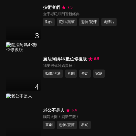
技術者們
7.5
金宇彬犯罪鬥智新經典
動作
犯罪/黑幫
恐怖/驚悚
劇情片
3
魔法阿媽4K數位修復版
8.5
我要把你阿媽賣掉！
動畫/卡通
喜劇
奇幻
家庭
4
老公不是人
6.4
腦洞大開！刷新三觀！
喜劇
恐怖/驚悚
科幻