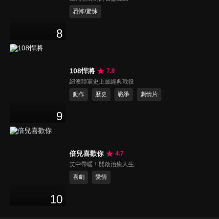
恐怖/驚悚
8
108悍將
7.8
紐澳聯軍史上最經典戰役
動作
歷史
戰爭
劇情片
9
倍兒喜歡你
4.7
笑中帶暖！開啟治癒人生
喜劇
愛情
10