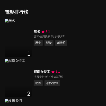
電影排行榜
無名
8.1
梁朝偉周迅再陷諜報疑雲
歷史
懸疑
劇情片
1
捍衛女特工
6.1
法國女性版《神鬼認證》
動作
恐怖/驚悚
2