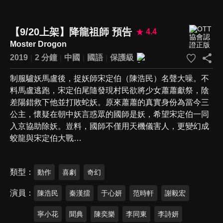
【9/20上架】降龍祖師 預告
4.4
Moster Drogon
2019
2 分鐘
中國
國語
保護級
制服驢妖馬盧後，捉妖師宋定伯（陳浩民）名聲大噪。不
料馬盧逃跑，宋定伯尾隨發現村民欲將少女蕭蕭獻祭，陰
差陽錯救下他並打敗蛇妖。原來蕭蕭的真實身份為當今三
公主，懷疑在朝中妖言惑眾的國師是妖，希望宋定伯一同
入京協助除妖。豈料，國師不僅用天機儀害人，更變幻成
蛟龍與宋定伯大戰…
類型
動作
喜劇
奇幻
演員
陳浩民
秦漢擂
于心妍
范時軒
謝毅宏
寧小花
聞典
陳奕樂
李同東
李詩妍