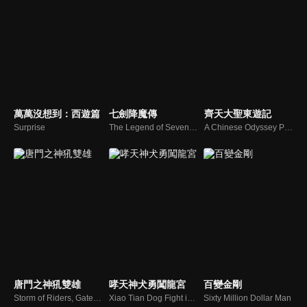
萬萬沒想到：西遊篇
七劍降魔傳
齊天大聖東遊記
Surprise
The Legend of Seven Swords to Conquer the Demons
A Chinese Odyssey Part One: Pandora's Box
唐門之神犼雙雄
哮天神犬勇闖龍宮
百變金剛
Storm of Riders, Gate of Revelation
Xiao Tian Dog Fight in The Dragon Palace
Sixty Million Dollar Man