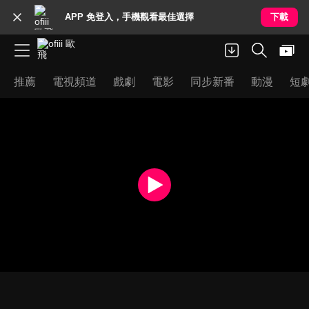
APP 免登入，手機觀看最佳選擇
下載
推薦
電視頻道
戲劇
電影
同步新番
動漫
短