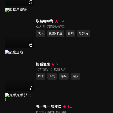
5
取精急轉彎
6.4
成人版《腦筋急轉彎》
成人
動畫/卡通
喜劇
歌舞片
6
龍嶺迷窟
5.5
《雲南蟲谷》原班人馬
動作
奇幻
懸疑
冒險
7
鬼手鬼手 請開口
8.1
最死無前例的召靈遊戲