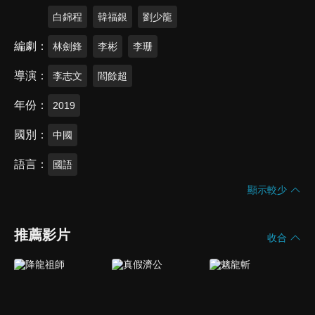
白錦程
韓福銀
劉少龍
編劇
林劍鋒
李彬
李珊
導演
李志文
閻餘超
年份
2019
國別
中國
語言
國語
顯示較少
推薦影片
收合