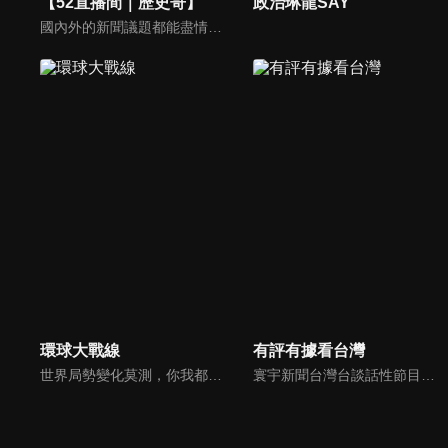
【52直播間｜歷史哥】
政治琳龍SAY
國內外的新聞議題都能盡情暢談！歷史解說、國際時事、政論分析，通通難不倒歷史哥李易修！
環球大戰線
有評有據看台灣
世界局勢變化莫測，你我都身在其中，國際之間合縱連橫，外交、政治、經濟、軍事、科技，無所不爭、無所不戰，《環球大戰線》全方位觀點，與您一起剖析戰略，走進環球競爭最前線！
寰宇新聞台灣台談話性節目《有評有據看台灣》節目跳脫來賓演繹的「浮誇情境式政論型態」，改採網路大數據點題，直視分析選情實相，帶您「有評、有據」的遍覽政經大小事。