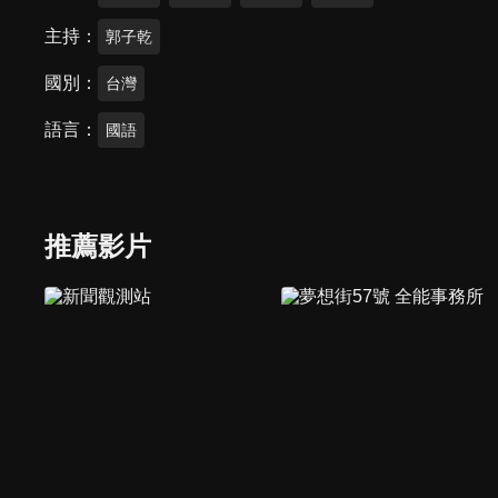
主持
郭子乾
國別
台灣
語言
國語
推薦影片