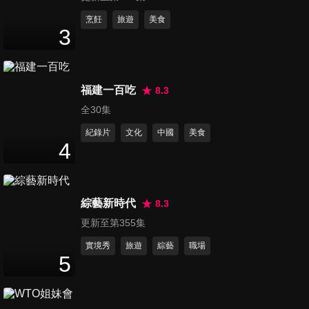
作？台大社科院學生會長遭罷
免 獨家現身！葉元之：很多人
第81集 王世堅又被柯建銘罵！
烹飪
旅遊
美食
3
等我位子在流口水！
剝雞爆：綠委有人不滿柯總
64
分鐘
召！蔣萬安真要選總統？黃暐
瀚分析民調 賴清德成大罷免主
將！鍾沛君揭國民黨反制戰
第82集 謝龍介獻策！2招反制
福建一百吃
8.3
略！挺堅還挺柯？高嘉瑜這句
大罷免！台南已殺到刀刀見
全30集
很明顯
66
分鐘
骨？黃暐瀚：第一階段掛蛋藍
紀錄片
文化
中國
美食
營士氣受挫了 台積電真送美
4
了？台灣戰略長期受損？王世
第83集 國民黨掉進柯建銘陷
堅PK柯建銘 陳柏惟挺他？
阱？剝雞黃揚明預言最糟情況
67
分鐘
恐雙殺？賴清德恢復軍法 兩岸
綜藝新時代
8.3
緊繃！陳智菡還原柯爸告別式
更新至第355集
藏政治心機 黃暐瀚批朱立倫大
第84集 大罷免 柯建銘現身直指
意了 柳采葳 綠輸不起
韓國瑜？還原盧秀燕風波 建議
實境秀
旅遊
綜藝
職場
5
62
分鐘
她「別選黨主席」！指以前王
金平院長 很公正！大罷免成功
願意不當立委？！
第85集 藍綠火車對撞到2026？