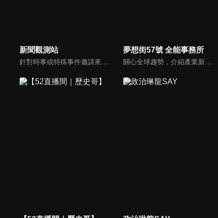
新聞觀測站
夢想街57號 全能事務所
針對時事或特殊事件邀請來賓進行深度探討，或專訪各領域傑出人士。
關心全球趨勢，介紹產業新知，深入淺出分析，議題解說精闢。《夢想街57號 全能事務所》，帶您從台灣放眼世界！