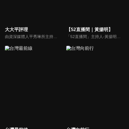
大大平評理
【52直播間｜黃揚明】
由資深媒體人平秀琳所主持的時事討論節目，針對大眾關心的議題，邀請關鍵人物或意見領袖上節目，從各種角度深入剖析，並藉由多人的觀點交流，讓新聞事件的真相掏深一點，幫助觀眾了解當下最熱門的新聞議題，期使本節目成為台灣理性討論時事的典範。
「52直播間」主持人-黃揚明（剝雞）為您還原「新聞真相」，給您最重磅的新聞評論。