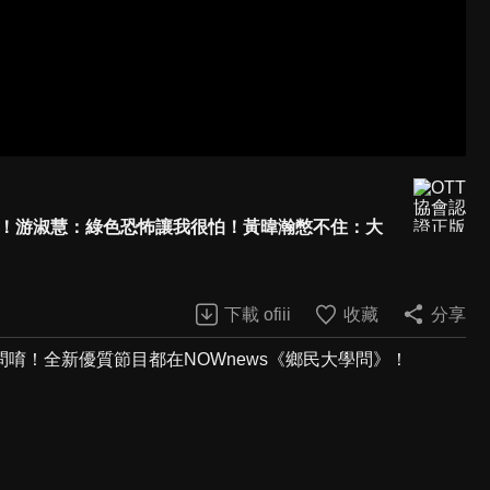
閣！游淑慧：綠色恐怖讓我很怕！黃暐瀚憋不住：大
下載 ofiii
收藏
分享
唷！全新優質節目都在NOWnews《鄉民大學問》！