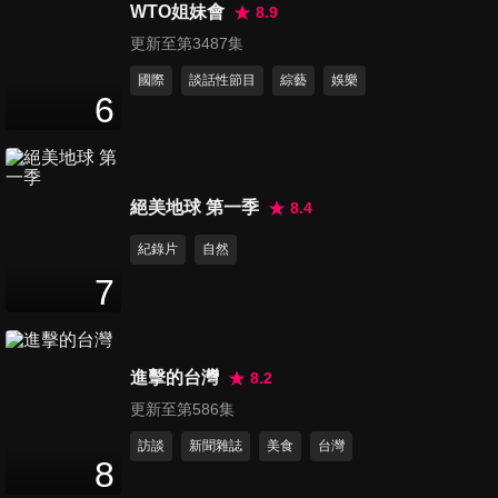
黃暐瀚直指大罷免結點：就是7
WTO姐妹會
8.9
66
分鐘
月！柯建銘真為奪院長大位 搞
更新至第3487集
大罷免？張啓楷、林亮君節目
國際
談話性節目
綜藝
娛樂
開槓
第86集 為中共軍演 陸配言論自
6
由開戰！陳玉珍開槓苗博雅 兩
68
分鐘
岸交流到底該怎麼談？賴清德
民調又升 反應台灣人一件事？
黃暐瀚指關鍵
第87集 謝龍介批賴清德 面對川
絕美地球 第一季
8.4
普 底牌亮太快！只剩兩招可以
紀錄片
自然
64
分鐘
救台灣！蔡正元公開叫板 沈富
雄的獻策意見 不合時宜？黃暐
7
瀚直講了：賴清德就是站邊美
第88集 蔣萬安衝了？辦藍不辦
國！
綠？藍號召聚集北檢喊倒閣！
60
分鐘
游淑慧：綠色恐怖讓我很怕！
進擊的台灣
8.2
黃暐瀚憋不住：大罷免 藍有誤
更新至第586集
判！趙怡翔：共諜各時代都
第89集 黃揚明吳崢戰翻天！開
有！
訪談
新聞雜誌
美食
台灣
嗆「偽造文書可以任意羈押人
8
63
分鐘
民？」藍白面對司法進擊拼大