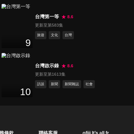
逆轉！徐弘庭批辦藍不辦綠！
倒閣結局可能性有幾%？黃暐
第90集 王世堅：不要挑釁中
瀚大預測！
台灣第一等
國！謝龍介超敢講嗆聲：一定
8.6
73
分鐘
倒閣！換掉卓榮泰！苗博雅警
更新至第583集
告：藍綠只在同溫層 預言台灣
旅遊
文化
台灣
政治危機！
第91集 韓國瑜不忍了！連番開
9
嗆為黨主席？黃瀞瑩現場開酸
65
分鐘
四叉貓比檢調還厲害？國民黨
有換朱聲音？葉元之點名 最危
台灣啟示錄
8.6
險閣員是他！黃暐瀚預言：藍
第92集 台灣成美中談判籌碼？
更新至第1613集
推雙吳 罷免結果
中共真實意圖？誰敢講實話？
69
分鐘
黃暐瀚看民調：不滿意賴總統
訪談
新聞
新聞雜誌
社會
10
人變多？！錢子：賴政府拉高
兩岸敵我意識！李明賢研判川
第93集 賴清德兩岸態度放軟？
普「統一和平」一定談台灣利
背後原因是美國壓力？黃暐
益！
66
分鐘
瀚：賴總統對中國不再衝！台
灣兵役延長 大學生超怕打
仗？！備戰如健身？鍾沛君戰
第94集 謝龍介直諫黨中央：黨
務條款
聯絡客服
ofiii lt’s all free