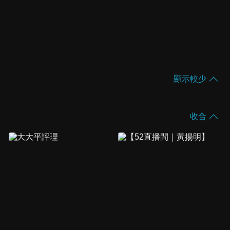
顯示較少
收合