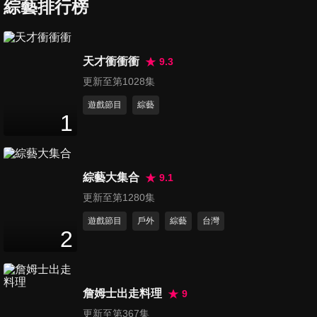
到血流成河！是大罷免起手
綜藝排行榜
67
分鐘
式？預言韓國瑜將成藍營聲勢
最高！吳宗憲選宜蘭縣長？直
球回應！刪預算連手語老師都
新春特輯｜立法院到底真打假
天才衝衝衝
9.3
沒了？林亮君：政府運作受影
打？范雲秀傷痕！誰是罷免高
更新至第1028集
響！
62
分鐘
危險？徐弘庭挺葉元之選新
北？2026台南最激戰 許淑華脫
遊戲節目
綜藝
1
口：陳亭妃會支持林俊憲！
第78集 黃暐瀚預言：恐40席立
委出現在罷免名單！洪孟楷問
70
分鐘
賴總統：上任週年只想交罷免
成績單？韓國瑜保衛戰？藍綠
綜藝大集合
9.1
到底誰在鬧事？吳崢開戰歷史
第79集 蔡正元爆火氣：大罷免
更新至第1280集
哥！
是民進黨發動內戰！勸韓國瑜
遊戲節目
戶外
綜藝
台灣
65
分鐘
別想2028 恐被雙殺？黃暐瀚
2
曝：賴清德在等這時間點 會火
車對撞！錢子：韓院長中計 慘
第80集 王世堅 柯建銘黨內鬩
被綠打臉！
牆！黃暐瀚揭賴清德出手時
詹姆士出走料理
9
67
分鐘
機！張啓楷曝反罷免藍白再合
更新至第367集