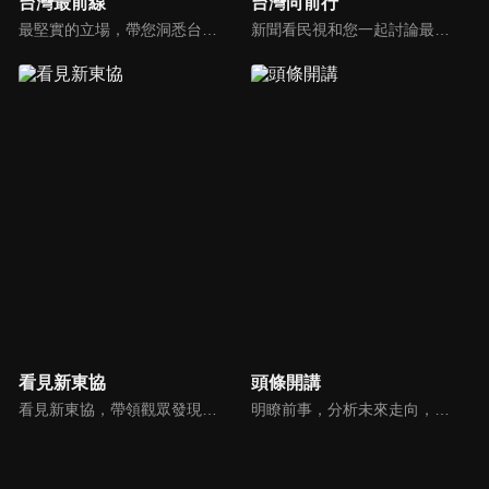
台灣最前線
台灣向前行
最堅實的立場，帶您洞悉台灣新知。最專業的陣容，帶您打開『視』界。政治人民做主，一同掌握即實政壇資訊，『EYE』台灣的政論談話節目。
新聞看民視和您一起討論最新最熱的時事新聞！
看見新東協
頭條開講
看見新東協，帶領觀眾發現東協新市場、新思維，了解東南亞各國在地文化、政治、政策、並從數字看財經脈動，做最深入外資和本土產業投資分析，發掘您所不知道的東協新商機。
明瞭前事，分析未來走向，周玉琴告訴您沒想到的大小事背後真相。你不理政治，政治卻未必不會影響你！世界政治勢力結構快速改變，新時代降臨，舊思想如何進化，台灣新思路能否頂得住大國衝擊，最接近民意的聲音，都在《頭條開講》。