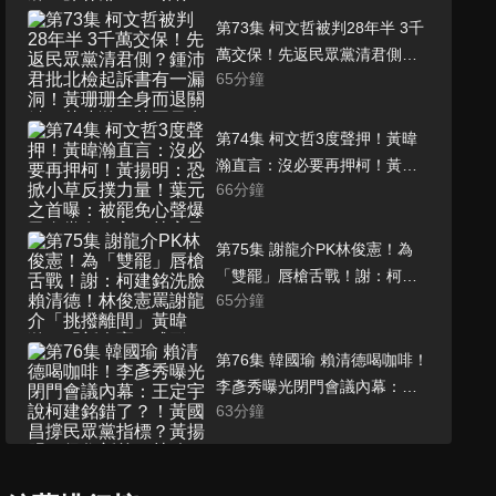
2027必接閣揆？柯文哲被民進
第73集 柯文哲被判28年半 3千
黨帶壞？
萬交保！先返民眾黨清君側？
65
分鐘
鍾沛君批北檢起訴書有一漏
洞！黃珊珊全身而退關鍵？黃
暐瀚：黃國昌有機會上位！陳
第74集 柯文哲3度聲押！黃暐
柏惟：一人政黨危機四伏
瀚直言：沒必要再押柯！黃揚
66
分鐘
明：恐掀小草反撲力量！葉元
之首曝：被罷免心聲爆民進黨
有介入！林亮君批民眾黨Excel
第75集 謝龍介PK林俊憲！為
就是現代版柯P帳本！
「雙罷」唇槍舌戰！謝：柯建
65
分鐘
銘洗臉賴清德！林俊憲罵謝龍
介「挑撥離間」黃暐瀚：「新
介憲」成形！黃益中歎：台南
第76集 韓國瑜 賴清德喝咖啡！
需要清創！
李彥秀曝光閉門會議內幕：王
63
分鐘
定宇說柯建銘錯了？！黃國昌
撐民眾黨指標？黃揚明：保住
新竹！林珍羽：刪光數發部預
第77集 黃暐瀚：朝野為預算殺
算 剛好而已！