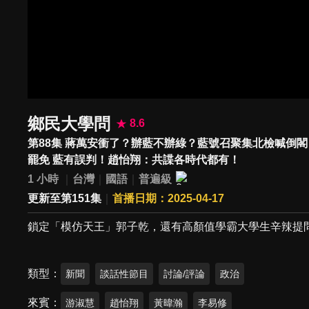
鄉民大學問
8.6
第88集 蔣萬安衝了？辦藍不辦綠？藍號召聚集北檢喊倒
罷免 藍有誤判！趙怡翔：共諜各時代都有！
1 小時
台灣
國語
普遍級
更新至第151集
首播日期：2025-04-17
鎖定「模仿天王」郭子乾，還有高顏值學霸大學生辛辣提問
類型
新聞
談話性節目
討論/評論
政治
來賓
游淑慧
趙怡翔
黃暐瀚
李易修