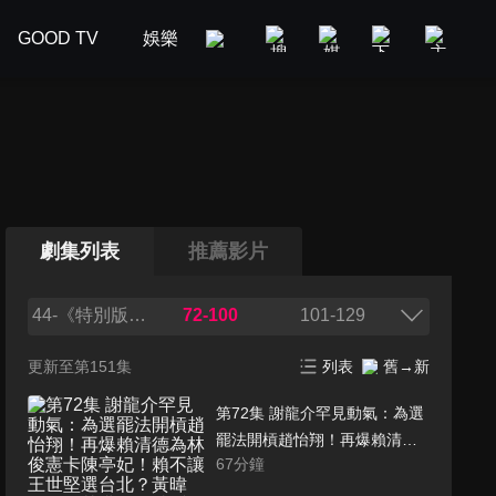
GOOD TV
娛樂
美食旅遊
新聞政論
汽車
劇集列表
推薦影片
44-《特別版》獨家/江啟臣下一步劍指台中市長 霸氣回：
72-100
101-129
更新至第151集
列表
舊→新
第72集 謝龍介罕見動氣：為選
罷法開槓趙怡翔！再爆賴清德
67
分鐘
為林俊憲卡陳亭妃！賴不讓王
世堅選台北？黃暐瀚：陳其邁