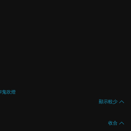
#
鬼吹燈
顯示較少
收合