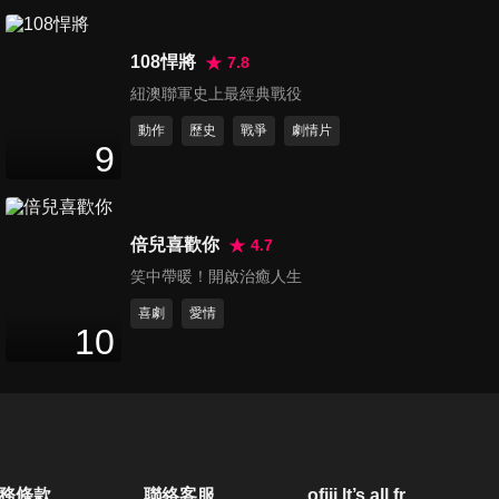
108悍將
7.8
紐澳聯軍史上最經典戰役
動作
歷史
戰爭
劇情片
9
倍兒喜歡你
4.7
笑中帶暖！開啟治癒人生
喜劇
愛情
10
務條款
聯絡客服
ofiii lt’s all free