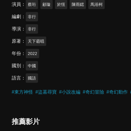
演員
蔡珩
顧璇
於恆
陳雨鍶
馬浴柯
編劇
非行
導演
非行
原著
天下霸唱
年份
2022
國別
中國
語言
國語
#
東方神怪
#
盜墓尋寶
#
小說改編
#
奇幻冒險
#
奇幻動作
推薦影片