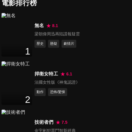
電影排行榜
狄仁傑之運河驚龍 預告
Di Renjie Canal Startles the Dragon
無名
8.1
梁朝偉周迅再陷諜報疑雲
歷史
懸疑
劇情片
1
洛克哈特的遺物
Lockhart: Unleashing the Talisman
捍衛女特工
6.1
法國女性版《神鬼認證》
動作
恐怖/驚悚
2
大海怪
The Sea Monster
技術者們
7.5
金宇彬犯罪鬥智新經典