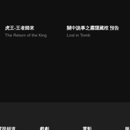
虎王-王者歸來
關中詭事之霧隱藏棺 預告
The Return of the King
Lost in Tomb
電視頻道
戲劇
電影
服