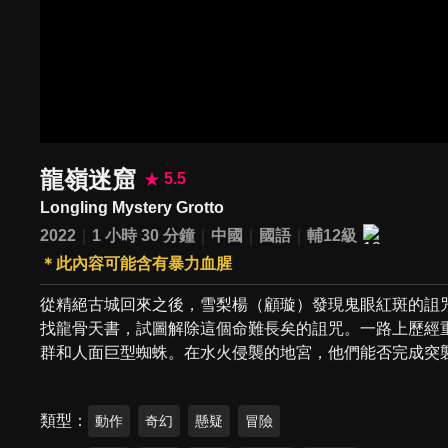
龍嶺迷窟
5.5
Longling Mystery Grotto
2022
1 小時 30 分鐘
中國
國語
輔12級
＊此內容可能含有暴力血腥
從精絕古城回來之後，雪梨楊（顧璇）發現鬼眼紅斑的詛
找龍骨天書，試圖解除這個命難長矣的詛咒。一路上歷經
群和人面巨型蜘蛛。在水火侵襲的地宮，他們能否完成突
類型
動作
奇幻
懸疑
冒險