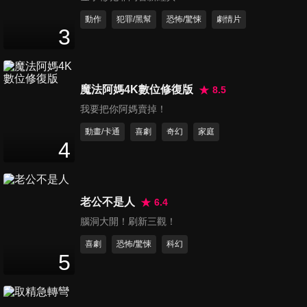
動作
犯罪/黑幫
恐怖/驚悚
劇情片
大海怪 預告
3
The Sea Monster
魔法阿媽4K數位修復版
8.5
我要把你阿媽賣掉！
御前夜巡使
動畫/卡通
喜劇
奇幻
家庭
4
Royal Monster Hunter
老公不是人
6.4
腦洞大開！刷新三觀！
古樓鎮陵宮 預告
喜劇
恐怖/驚悚
科幻
Gulou Town Tomb Palace
5