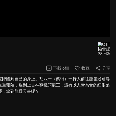
下載 ofiii
收藏
分享
咒降臨到自己的身上。胡八一（蔡珩）一行人前往龍嶺迷窟尋
重重艱險，遇到上古神獸鐵頭龍王，還有以人骨為食的紅眼狼
襲，拿到龍骨天書呢？