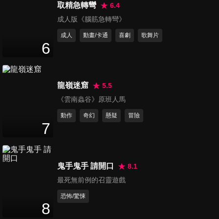
取精急轉彎
6.4
虎王-王者歸來
成人版《腦筋急轉彎》
The Return of the King
成人
動畫/卡通
喜劇
歌舞片
6
龍嶺迷窟
5.5
關中詭事之霧隱藏棺 預告
《雲南蟲谷》原班人馬
Lost in Tomb
動作
奇幻
懸疑
冒險
7
鬼手鬼手 請開口
8.1
最死無前例的召靈遊戲
恐怖/驚悚
8