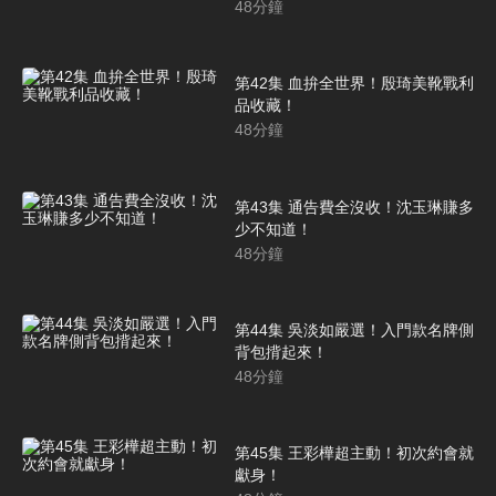
48
分鐘
第42集 血拚全世界！殷琦美靴戰利
品收藏！
48
分鐘
第43集 通告費全沒收！沈玉琳賺多
少不知道！
48
分鐘
第44集 吳淡如嚴選！入門款名牌側
背包揹起來！
48
分鐘
第45集 王彩樺超主動！初次約會就
獻身！