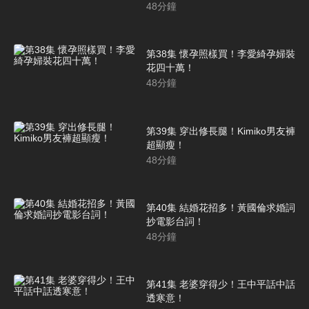
眼？！
48
分鐘
第38集 懷孕照樣買！李愛綺孕婦裝
花四十萬！
48
分鐘
第39集 穿出修長腿！Kimiko男友褲
超顯瘦！
48
分鐘
第40集 結婚花招多！黃國倫求婚詞
抄電影台詞！
48
分鐘
第41集 老婆穿得少！王中平話中話
透寒意！