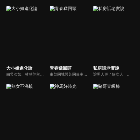
大小姐進化論
青春猛回頭
私房話老實說
由吳淡如、林慧萍主持，為女人量身打造！首創以「女性情緒週期」，最需要抒發與關心的議題為出發點，天天伴隨女人度過忙碌的一週！
由曾國城與黃國倫主持，節目中邀請20位20歲以下青少年組成青春團，另一邊則為年紀相較成熟的藝人來賓為不老團，每集分別就一件青少年必定遇見的事件討論，看兩個不同年代的人們，所擁有的不同看法與立場。帶領讓觀眾一起回到那些年的青春歲月！
讓男人更了解女人，女人更了解自己 ，揭密女性私房話，讓療癒專家教你更愛自己！由于美人和納豆攜手主持，更多你想知道的女性私密話題都在《私房話老實說》。