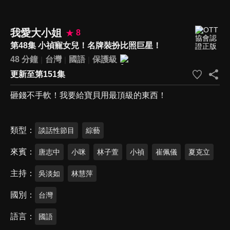
我愛大小姐
8
第48集 小禎寵女兒！名牌裝扮比照巨星！
48 分鐘
台灣
國語
保護級
更新至第151集
砸錢不手軟！我要給寶貝用最頂級的東西！
類型
談話性節目
綜藝
來賓
唐志中
小咪
林子萱
小禎
崔佩儀
夏克立
主持
吳淡如
林慧萍
國別
台灣
語言
國語