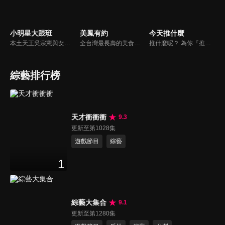
小明星大跟班
美鳳有約
今天推什麼
本土天王吳宗憲與女兒吳姍儒（Sandy）搭檔主持，每集邀請來賓暢談演藝圈大小事，父女檔聯手笑果十足，老梗搭上新世代，最新組合強勢登場！
全台灣最長壽的美食節目《美鳯有約》魅力百分百！長達15年的播出時間，總是陪伴著許多婆婆媽媽們渡過一個輕鬆愉快的時光，精采內容您絕對不可錯過喔！
推什麼呢？ 為你『推』上熱騰騰第一手消息！時下最新、最夯！吃喝玩樂食衣住行藝文活動，哪邊流行哪邊去！好物推薦真心不騙！跟著《今天推什麼》走在潮流最前線！
綜藝排行榜
天才衝衝衝
9.3
更新至第1028集
遊戲節目
綜藝
1
綜藝大集合
9.1
更新至第1280集