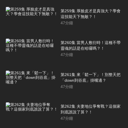
第259集 厚臉皮才是真強大？學會
這技能天下無敵？！
47
分鐘
第260集 當男人敷衍時！這種不帶
靈魂的話是在哈囉嗎？！
47
分鐘
第261集 來「鬆一下」！別整天把
「down到谷底」掛嘴邊？
47
分鐘
第262集 夫妻地位爭奪戰？這個家
到底誰說了算？！
47
分鐘