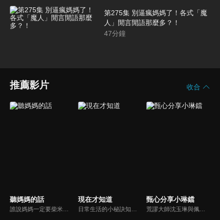
第275集 別逼瘋媽媽了！各式「魔
人」閒言閒語那麼多？！
47
分鐘
推薦影片
收合
聽媽媽的話
現在才知道
甄心分享小琳鐺
誰說媽媽一定要柴米油鹽醬醋茶，誰說媽媽就等於黃臉婆，不同顏值、不同族群、不同職業、不同年紀，來自各個角落的快樂媽媽們，將讓您看到媽媽們的搞笑、可愛、淚水、溫馨，現代的媽媽們，通通站出來吧~所有愛秀敢秀的媽咪們，都在《聽媽媽的話》。
日常生活的小秘訣知多少？由理財專家賴憲政、美麗人妻季芹，用貼近民心的實際案例、最新時事的話題來分析研討，讓你了解生活中的理財消費、民生、旅遊等問題。
荒謬大師沈玉琳與佩甄全新搭檔，兩人幽默十足、幽默風趣地為節目穿針引線，結合各領域的職場達人、專家、明星PK暢談最IN話題，在快速變化的時代給您滿滿含金量的生活好智慧！