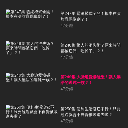
第247集 霸總模式全開！根本在演
甜寵偶像劇？！
47
分鐘
第248集 驚人的消失術？原來時間
都被它們「吃掉了」？！
47
分鐘
第249集 大膽追愛慘碰壁！讓人無
語的遲鈍一族？！
47
分鐘
第250集 便利生活沒它不行！只要
經過就會不自覺被吸進去啦？
47
分鐘