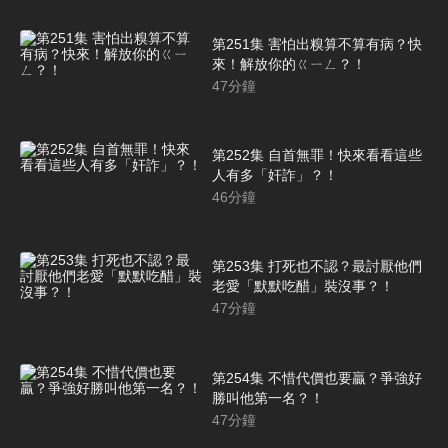
第251集 害怕出糗算不算有病？快
來！解放你的ㄍㄧㄥ？！
47
分鐘
第252集 自首無罪！快來看看這些
人有多「奸詐」？！
46
分鐘
第253集 打死也不認？最討厭他們
老愛「默默吃醋」裝沒事？！
47
分鐘
第254集 不惜代價也要贏？爭強好
勝叫他第一名？！
47
分鐘