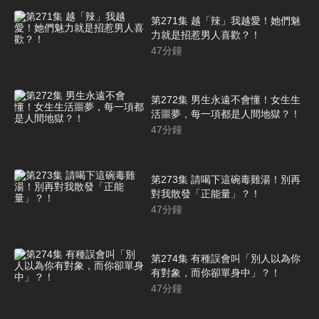
第271集 越「辣」我越愛！她們魅
力就是招惹男人喜歡？！
47
分鐘
第272集 男生永遠不會懂！女生生
活噩夢，每一項都是人間地獄？！
47
分鐘
第273集 請喝下這碗毒雞湯！別再
對我散發「正能量」？！
47
分鐘
第274集 有種誤會叫「別人以為你
有對象，而你卻單身中」？！
47
分鐘