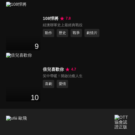
108悍將
7.8
紐澳聯軍史上最經典戰役
動作
歷史
戰爭
劇情片
9
倍兒喜歡你
4.7
笑中帶暖！開啟治癒人生
喜劇
愛情
10