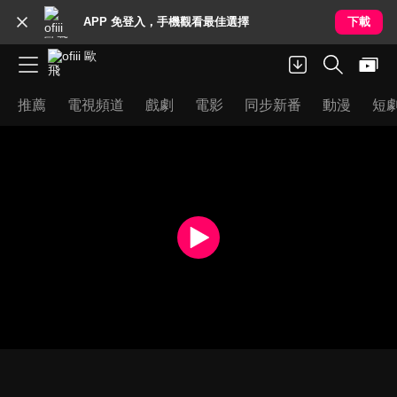
APP 免登入，手機觀看最佳選擇
下載
推薦
電視頻道
戲劇
電影
同步新番
動漫
短