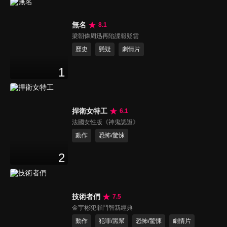
無名
8.1
梁朝偉周迅再陷諜報疑雲
歷史
懸疑
劇情片
1
捍衛女特工
6.1
法國女性版《神鬼認證》
動作
恐怖/驚悚
2
技術者們
7.5
金宇彬犯罪鬥智新經典
動作
犯罪/黑幫
恐怖/驚悚
劇情片