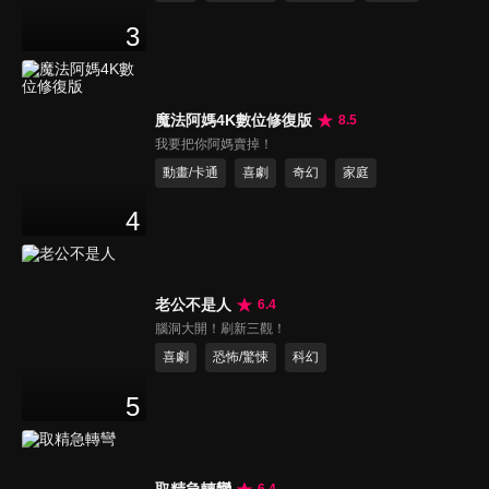
3
魔法阿媽4K數位修復版
8.5
我要把你阿媽賣掉！
動畫/卡通
喜劇
奇幻
家庭
4
老公不是人
6.4
腦洞大開！刷新三觀！
喜劇
恐怖/驚悚
科幻
5