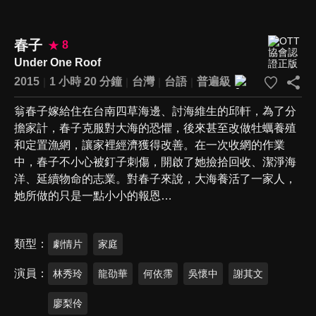
春子
8
Under One Roof
2015
1 小時 20 分鐘
台灣
台語
普遍級
翁春子嫁給住在台南四草海邊、討海維生的邱軒，為了分
擔家計，春子克服對大海的恐懼，後來甚至改做牡蠣養殖
和定置漁網，讓家裡經濟獲得改善。在一次收網的作業
中，春子不小心被釘子刺傷，開啟了她撿拾回收、潔淨海
洋、延續物命的志業。對春子來說，大海養活了一家人，
她所做的只是一點小小的報恩…
類型
劇情片
家庭
演員
林秀玲
龍劭華
何依霈
吳懷中
謝其文
廖梨伶