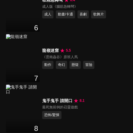
取精急轉彎
6.4
成人版《腦筋急轉彎》
成人
動畫/卡通
喜劇
歌舞片
6
龍嶺迷窟
5.5
《雲南蟲谷》原班人馬
動作
奇幻
懸疑
冒險
7
鬼手鬼手 請開口
8.1
最死無前例的召靈遊戲
恐怖/驚悚
8