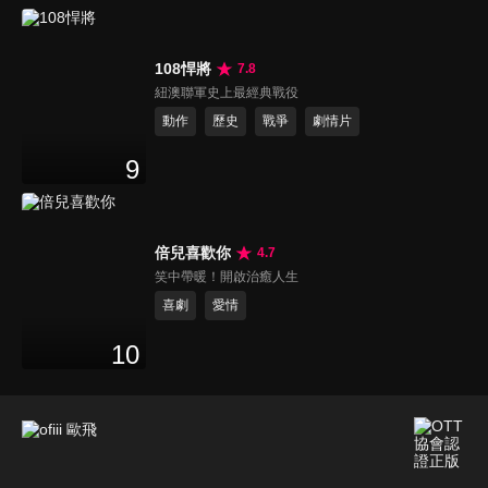
108悍將
7.8
紐澳聯軍史上最經典戰役
動作
歷史
戰爭
劇情片
9
倍兒喜歡你
4.7
笑中帶暖！開啟治癒人生
喜劇
愛情
10