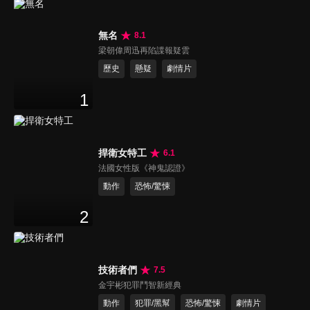
無名
8.1
梁朝偉周迅再陷諜報疑雲
歷史
懸疑
劇情片
1
捍衛女特工
6.1
法國女性版《神鬼認證》
動作
恐怖/驚悚
2
技術者們
7.5
金宇彬犯罪鬥智新經典
動作
犯罪/黑幫
恐怖/驚悚
劇情片