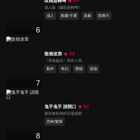
取精急轉彎
6.4
成人版《腦筋急轉彎》
成人
動畫/卡通
喜劇
歌舞片
6
龍嶺迷窟
5.5
《雲南蟲谷》原班人馬
動作
奇幻
懸疑
冒險
7
鬼手鬼手 請開口
8.1
最死無前例的召靈遊戲
恐怖/驚悚
8