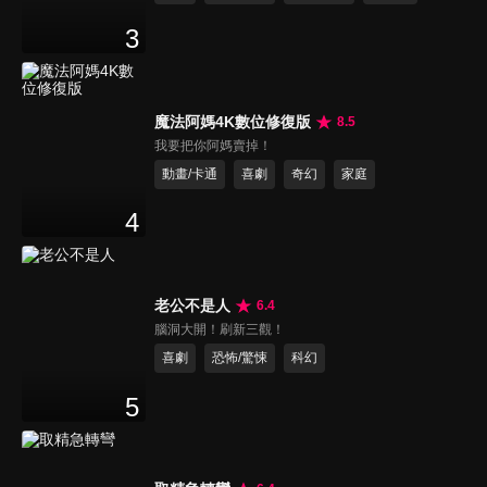
3
魔法阿媽4K數位修復版
8.5
我要把你阿媽賣掉！
動畫/卡通
喜劇
奇幻
家庭
4
老公不是人
6.4
腦洞大開！刷新三觀！
喜劇
恐怖/驚悚
科幻
5