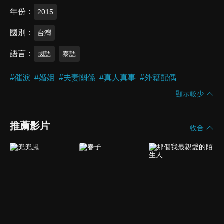
年份
2015
國別
台灣
語言
國語
泰語
#
催淚
#
婚姻
#
夫妻關係
#
真人真事
#
外籍配偶
顯示較少
推薦影片
收合