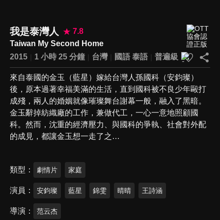
我是泰灣人
7.8
Taiwan My Second Home
2015
1 小時 25 分鐘
台灣
國語
泰語
普遍級
來自泰國的金玉（藍星）嫁給台灣人孫國科（安鈞璨）
後，原本過著幸福美滿的生活，直到國科被不良少年毆打
成殘，兩人的婚姻就像璀璨舞台謝幕一般，融入了黑暗。
金玉辭掉紡織廠的工作，兼做代工，一心一意地照顧國
科。然而，沈重的經濟壓力、與國科的爭執、社會對外配
的成見，都讓金玉想一走了之…
類型
劇情片
家庭
演員
安鈞璨
藍星
錦雯
晴晴
王詩涵
導演
范云杰