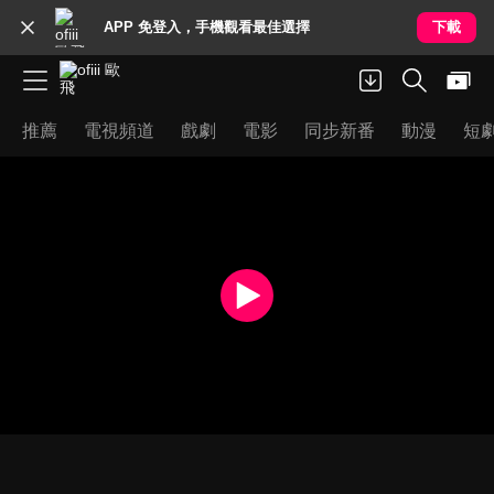
APP 免登入，手機觀看最佳選擇
下載
推薦
電視頻道
戲劇
電影
同步新番
動漫
短