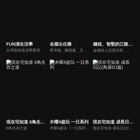
FUN演生活學
名模出任務
鍾炫、智聖的江陵之旅
台灣首部表演學實境秀 節目由郎祖筠老師親自指導，節目內容真實互動、實戰經驗傳授，在一陣真人秀節目風格中，一定能脫穎而出，引起期待，非看不可。實境節目以綜藝風格中加入『E D G E 法則』，觀看表演中的表演學，讓觀眾明白易曉，輕鬆體驗表演，進而從生活中看表演，從表演中懂生活。
李沛旭、陳思璇、王尹平、杜詩梅與大愷等人，卸下名模華麗外表、包袱，全力闖關！全台灣顏值最高的外景實境真人秀節目，名模們又會激盪什麼逗趣爆笑的場面呢？
金鍾炫入伍當兵前，身為好友的尹智聖帶他到最為熟悉的江原道-江陵，向鍾炫介紹江陵的美好一切，趁這時間好好的享受江陵的美好景、好吃的食物，以排解入伍前的情緒。
現在宅知道 6鳥生存之道
木曜4超玩 一日系列
現在宅知道 成長日記(鳥屎DJ篇)
6鳥生存之道
木曜4超玩《一日系列》挑戰365行！阿公邰智源帶領你體驗各行各業！透過實際體驗台灣各行各業工作內容，讓民眾瞭解其背後專業和辛苦。
現在宅知道 成長日記(鳥屎DJ篇)