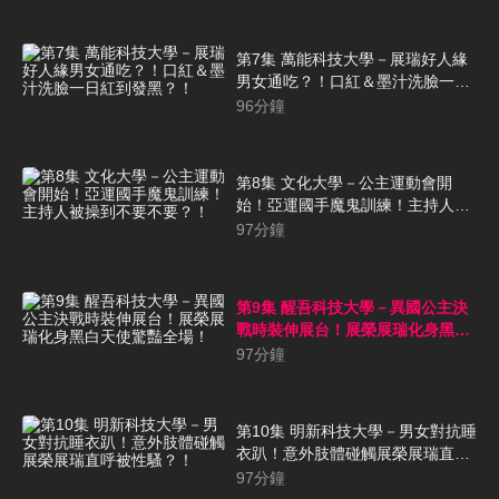
第7集 萬能科技大學－展瑞好人緣
男女通吃？！口紅＆墨汁洗臉一日
紅到發黑？！
96
分鐘
第8集 文化大學－公主運動會開
始！亞運國手魔鬼訓練！主持人被
操到不要不要？！
97
分鐘
第9集 醒吾科技大學－異國公主決
戰時裝伸展台！展榮展瑞化身黑白
天使驚豔全場！
97
分鐘
第10集 明新科技大學－男女對抗睡
衣趴！意外肢體碰觸展榮展瑞直呼
被性騷？！
97
分鐘