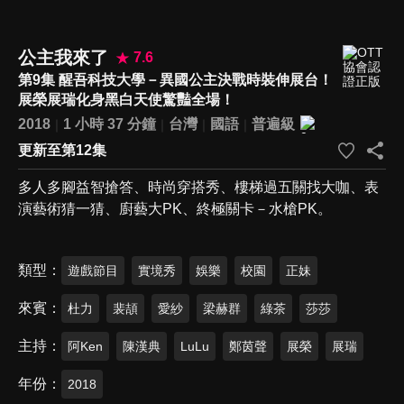
公主我來了
7.6
第9集 醒吾科技大學－異國公主決戰時裝伸展台！
展榮展瑞化身黑白天使驚豔全場！
2018
1 小時 37 分鐘
台灣
國語
普遍級
更新至第12集
多人多腳益智搶答、時尚穿搭秀、樓梯過五關找大咖、表
演藝術猜一猜、廚藝大PK、終極關卡－水槍PK。
類型
遊戲節目
實境秀
娛樂
校園
正妹
來賓
杜力
裴頡
愛紗
梁赫群
綠茶
莎莎
主持
阿Ken
陳漢典
LuLu
鄭茵聲
展榮
展瑞
年份
2018