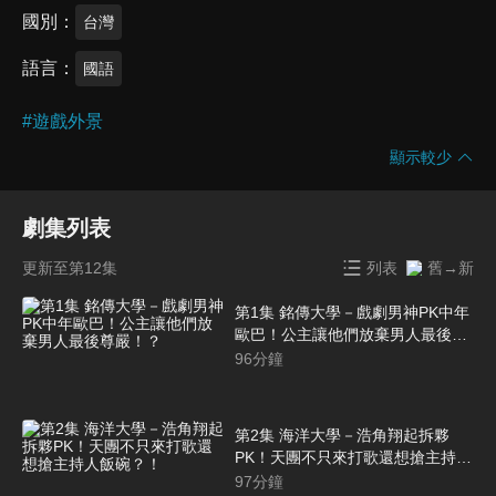
國別
台灣
語言
國語
#
遊戲外景
顯示較少
劇集列表
更新至第12集
列表
舊→新
第1集 銘傳大學－戲劇男神PK中年
歐巴！公主讓他們放棄男人最後尊
嚴！？
96
分鐘
第2集 海洋大學－浩角翔起拆夥
PK！天團不只來打歌還想搶主持人
飯碗？！
97
分鐘