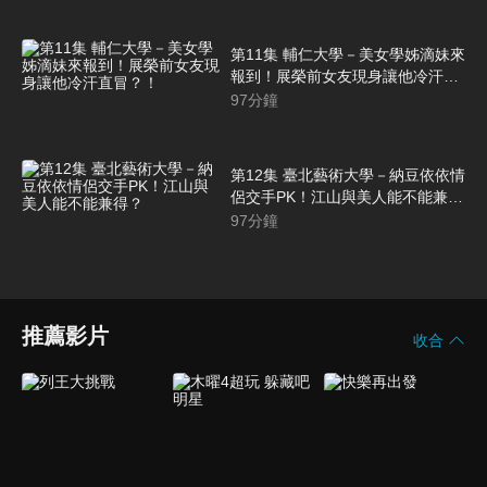
第11集 輔仁大學－美女學姊滴妹來
報到！展榮前女友現身讓他冷汗直
冒？！
97
分鐘
第12集 臺北藝術大學－納豆依依情
侶交手PK！江山與美人能不能兼
得？
97
分鐘
推薦影片
收合