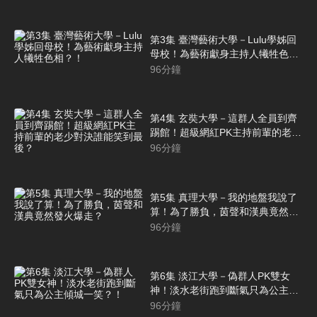
第3集 臺灣藝術大學－Lulu學姊回
母校！為藝術獻身主持人犧牲色
相？！
96
分鐘
第4集 玄奘大學－這群人全員到齊
踢館！超級網紅PK主持前輩的老少
對決誰能笑到最後？
96
分鐘
第5集 真理大學－我的地盤我說了
算！為了勝負，茵聲和漢典竟然發
火爆走？
96
分鐘
第6集 淡江大學－偽群人PK雙女
神！淡水老街跑到斷氣只為公主傾
城一笑？！
96
分鐘