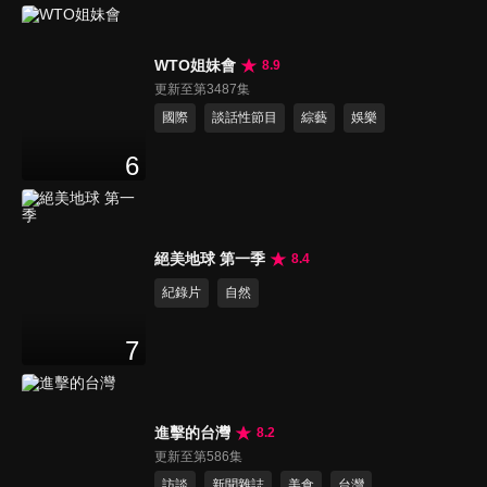
WTO姐妹會
8.9
更新至第3487集
國際
談話性節目
綜藝
娛樂
6
絕美地球 第一季
8.4
紀錄片
自然
7
進擊的台灣
8.2
更新至第586集
訪談
新聞雜誌
美食
台灣