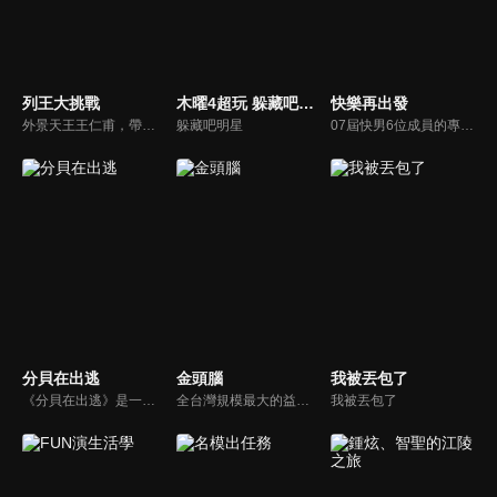
列王大挑戰
木曜4超玩 躲藏吧明星
快樂再出發
外景天王王仁甫，帶領初出茅廬、外景界新鮮人的陳漢典攜手主持，兩人各自率領自稱膽大包天的列王藝人團，在節目中相互挑戰對方害怕的極限，集結恐懼、互整、爆笑等綜藝效果，讓觀眾看看藝人們最野生的真情流露！
躲藏吧明星
07屆快男6位成員的專屬團綜《快樂再出發》，來到浙江象山，他們參加的是廣大網友群策群力發起的「荒島求生」任務！「不含早」的酒店早晨，沒有錢包的6人旅程，雨天出行的會發生什麼故事？當行程資金已負，為了能繼續完成行程，6位哥哥們的又經歷了怎樣的劇組群演打工記？準備好了嗎？我們要出發嘍～
分貝在出逃
金頭腦
我被丟包了
《分貝在出逃》是一檔新戶外音樂治癒綜藝，蘇醒、張遠等5位彼此相熟的嘉賓一起去戶外露營，在7天之內上演分貝出逃之旅，通過遊戲互動贏取「分貝值」來解鎖3場音樂會的舉辦權。節目集音樂元素、旅途元素和真人秀元素為一體，傳播音樂和友情的正能量。
全台灣規模最大的益智節目，首創棚內與外景並重，聰明的觀眾動動腦，尋找各行各業最聰明的人，打造與上班族生活圈最貼近的百人大型益智節目！
我被丟包了