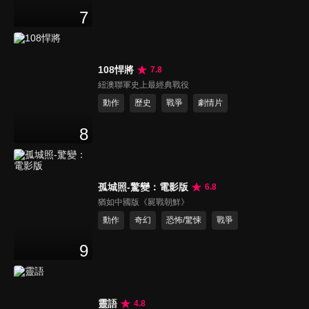
7
108悍將
7.8
紐澳聯軍史上最經典戰役
動作
歷史
戰爭
劇情片
8
孤城照-驚變：電影版
6.8
猶如中國版《屍戰朝鮮》
動作
奇幻
恐怖/驚悚
戰爭
9
靈語
4.8