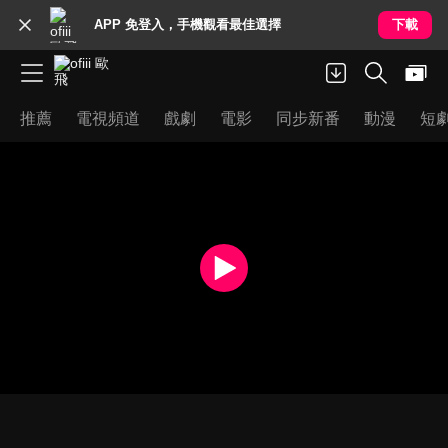
APP 免登入，手機觀看最佳選擇
下載
推薦
電視頻道
戲劇
電影
同步新番
動漫
短