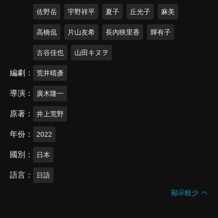
佐野岳
宇野祥平
夏子
丘光子
麻美
高橋侃
片山友希
長內映里香
輝有子
古谷佳也
山田キヌヲ
編劇
荒井晴彥
導演
廣木隆一
原著
井上荒野
年份
2022
國別
日本
語言
日語
顯示較少