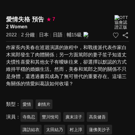
愛情失格 預告
7
2 Women
2022
2 分鐘
日本
日語
輔15級
作家長內美春在巡迴演講的旅程中，和戰後派代表作家白
木篤郎發生了肉體關係；另一方面篤郎的妻子笙子知道丈
夫慣性喜愛和其他女子有曖昧往來，卻選擇以默認的方式
維持平穩的婚姻生活。然而，美春和篤郎之間的關係不只
是身體，還透過書寫成為了無可替代的重要存在。這場三
角關係的情愛糾葛該如何收場？
類型
愛情
劇情片
演員
寺島忍
豐川悅司
廣末涼子
高良健吾
諏訪結衣
太田結乃
村上淳
蓮佛美沙子