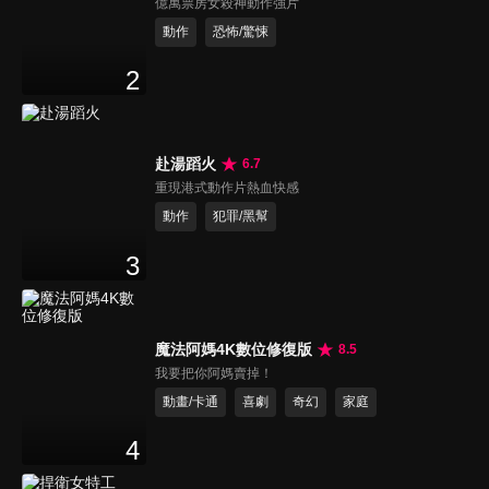
億萬票房女殺神動作強片
動作
恐怖/驚悚
2
赴湯蹈火
6.7
重現港式動作片熱血快感
動作
犯罪/黑幫
3
魔法阿媽4K數位修復版
8.5
我要把你阿媽賣掉！
動畫/卡通
喜劇
奇幻
家庭
4