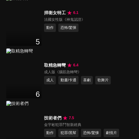
捍衛女特工
6.1
法國女性版《神鬼認證》
動作
恐怖/驚悚
5
取精急轉彎
6.4
成人版《腦筋急轉彎》
成人
動畫/卡通
喜劇
歌舞片
6
技術者們
7.5
金宇彬犯罪鬥智新經典
動作
犯罪/黑幫
恐怖/驚悚
劇情片