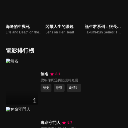
海邊的生與死
閃耀人生的眼鏡
託生君系列：很長很長的故事開始的早晨 預告
Life and Death on the Shore
Lens on Her Heart
Takumi-kun Series: The Dawn of the Long Tales
電影排行榜
無名
8.1
梁朝偉周迅再陷諜報疑雲
歷史
懸疑
劇情片
1
奪命守門人
5.7