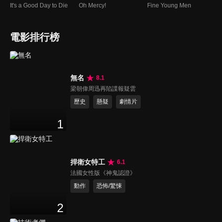
It's a Good Day to Die
Oh Mercy!
Fine Young Men
電影排行榜
無名
8.1
梁朝偉周迅再陷諜報疑雲
歷史
懸疑
劇情片
1
捍衛女特工
6.1
法國女性版《神鬼認證》
動作
恐怖/驚悚
2