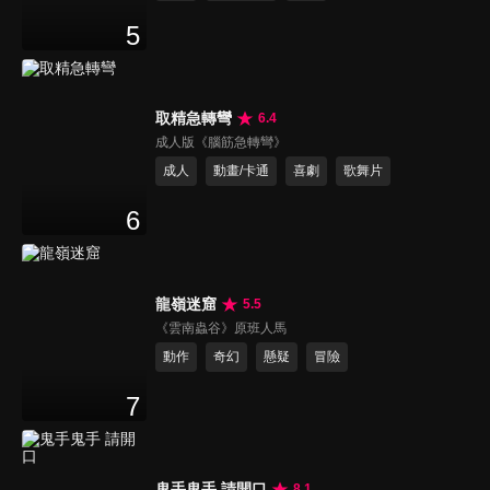
5
取精急轉彎
6.4
成人版《腦筋急轉彎》
成人
動畫/卡通
喜劇
歌舞片
6
龍嶺迷窟
5.5
《雲南蟲谷》原班人馬
動作
奇幻
懸疑
冒險
7
鬼手鬼手 請開口
8.1