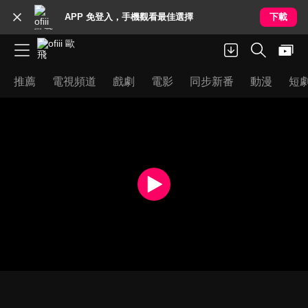
APP 免登入，手機觀看最佳選擇
下載
推薦
電視頻道
戲劇
電影
同步新番
動漫
短