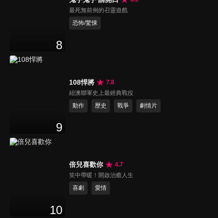
最死無前例的召靈遊戲
恐怖/驚悚
8
108悍將
7.8
紐澳聯軍史上最經典戰役
動作
歷史
戰爭
劇情片
9
倍兒喜歡你
4.7
笑中帶暖！開啟治癒人生
喜劇
愛情
10