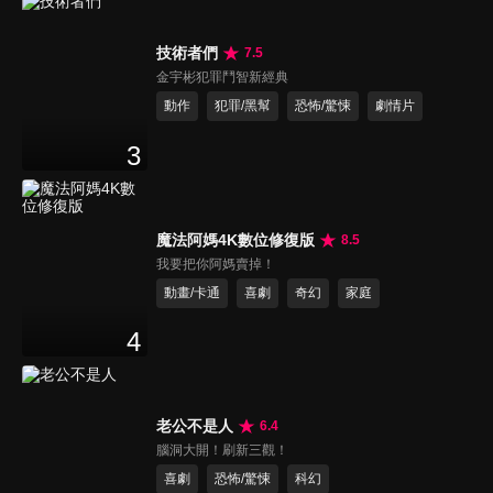
技術者們
7.5
金宇彬犯罪鬥智新經典
動作
犯罪/黑幫
恐怖/驚悚
劇情片
3
魔法阿媽4K數位修復版
8.5
我要把你阿媽賣掉！
動畫/卡通
喜劇
奇幻
家庭
4
老公不是人
6.4
腦洞大開！刷新三觀！
喜劇
恐怖/驚悚
科幻