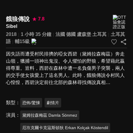
餓狼傳說
7.8
Sibel
2018
1 小時 35 分鐘
法國
德國
盧森堡
土耳其
土耳其
語
輔15級
因失語而遭受村民排擠的啞女西碧（黛姆拉森梅茲）奔走
山嶺，獵捕一頭神出鬼沒、令人懼怕的野狼，希望藉此贏
得尊重。豈料，西碧在森林中遭一名負傷男子突襲，兩人
的交手使女孩愛上了這名男人。此時，餓狼傳說令村民人
心惶惶，西碧決定前往北部的森林尋找傳說真相…
類型
恐怖/驚悚
劇情片
演員
黛姆拉森梅茲 Damla Sönmez
厄坎克爾卡克寇斯頓狄 Erkan Kolçak Köstendil