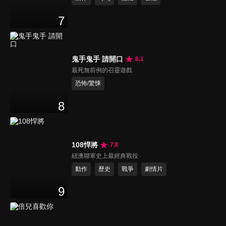
7
鬼手鬼手 請開口
8.1
最死無前例的召靈遊戲
恐怖/驚悚
8
108悍將
7.8
紐澳聯軍史上最經典戰役
動作
歷史
戰爭
劇情片
9