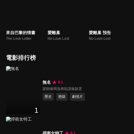
來自巴黎的情書
愛離巢
愛離巢 預告
The Love Letter
No Love Lost
No Love Lost
電影排行榜
無名
8.1
梁朝偉周迅再陷諜報疑雲
歷史
懸疑
劇情片
1
捍衛女特工
6.1