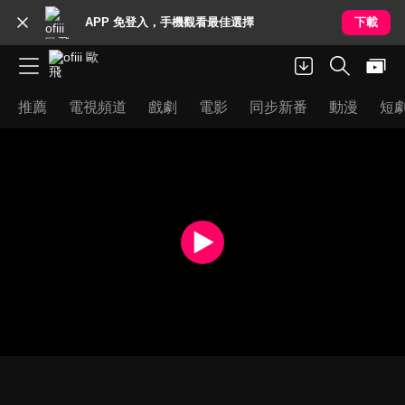
APP 免登入，手機觀看最佳選擇
下載
推薦
電視頻道
戲劇
電影
同步新番
動漫
短