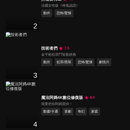
法國女性版《神鬼認證》
動作
恐怖/驚悚
2
技術者們
7.5
金宇彬犯罪鬥智新經典
動作
犯罪/黑幫
恐怖/驚悚
劇情片
3
魔法阿媽4K數位修復版
8.5
我要把你阿媽賣掉！
動畫/卡通
喜劇
奇幻
家庭
4