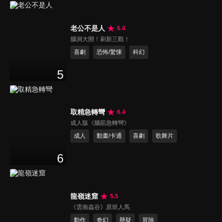
老公不是人
6.4
腦洞大開！刷新三觀！
喜劇
恐怖/驚悚
科幻
5
取精急轉彎
6.4
成人版《腦筋急轉彎》
成人
動畫/卡通
喜劇
歌舞片
6
龍嶺迷窟
5.5
《雲南蟲谷》原班人馬
動作
奇幻
懸疑
冒險