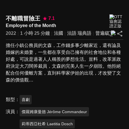
不離職冒險王
7.1
Employee of the Month
2022
1 小時 25 分鐘
法國
法語
瑞典語
普遍級
擔任小鎮公務員的文森，工作錢多事少離家近，還有論及
婚嫁的未婚妻，一生都在享受自己擁有的社會地位和各種
好處，可說是過著人人稱羨的夢想生活。豈料，改革派政
府決定大刀闊斧裁員，文森的完美人生一夕崩毀。他拒絕
配合任何優離方案，直到科學家伊娃的出現，才改變了文
森的價值觀…
類型
喜劇
演員
傑羅姆康曼德 Jérôme Commandeur
莉蒂西亞杜希 Laetitia Dosch