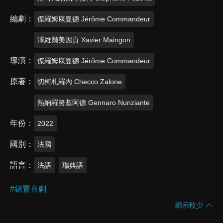
編劇
傑羅姆康曼德 Jérôme Commandeur
澤維爾美因貢 Xavier Maingon
導演
傑羅姆康曼德 Jérôme Commandeur
原著
切柯札羅內 Checco Zalone
熱納羅努基阿德 Gennaro Nunziante
年份
2022
國別
法國
語言
法語
瑞典語
#
錯置喜劇
顯示較少