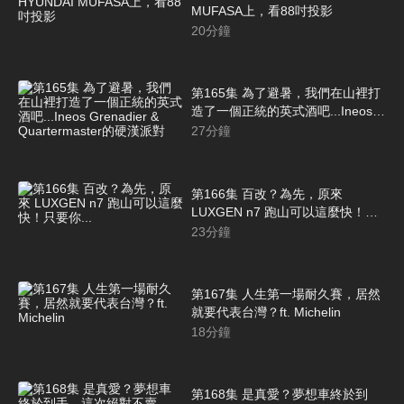
MUFASA上，看88吋投影
20
分鐘
第165集 為了避暑，我們在山裡打
造了一個正統的英式酒吧...Ineos
Grenadier & Quartermaster的硬漢
27
分鐘
派對
第166集 百改？為先，原來
LUXGEN n7 跑山可以這麼快！只
要你...
23
分鐘
第167集 人生第一場耐久賽，居然
就要代表台灣？ft. Michelin
18
分鐘
第168集 是真愛？夢想車終於到