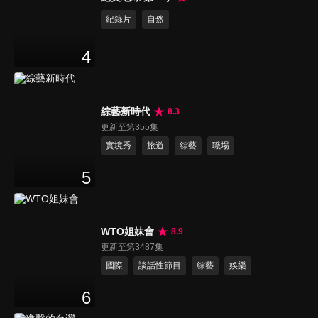
紀錄片
自然
4
綜藝新時代
8.3
更新至第355集
實境秀
旅遊
綜藝
職場
5
WTO姐妹會
8.9
更新至第3487集
國際
談話性節目
綜藝
娛樂
6