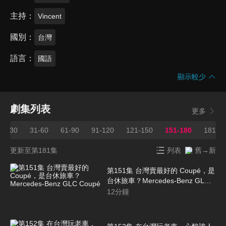
主持
Vincent
國別
台灣
語言
國語
顯示較少
劇集列表
更多
1-30
31-60
61-90
91-120
121-150
151-180
181
更新至第181集
列表
舊→新
第151集 台灣賣最好的 Coupé，是
台休旅車？Mercedes-Benz GLC
Coupé
12
分鐘