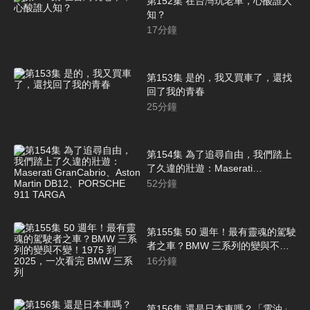
第152集 在台灣玩老車，心酸誰人
知？
17
分鐘
第153集 是的，我又買車了，還找
回了我的青春
25
分鐘
第154集 為了追尋自由，我們踏上
了久違的壯遊：Maserati
GranCabrio、Aston Martin
52
分鐘
DB12、PORSCHE 911 TARGA
第155集 50 週年！最有靈魂的駕駛
者之車？BMW 三系列的變與不
變！1975 到 2025，一次看完
16
分鐘
BMW 三系列
第156集 還是日本車嗎？「電油」