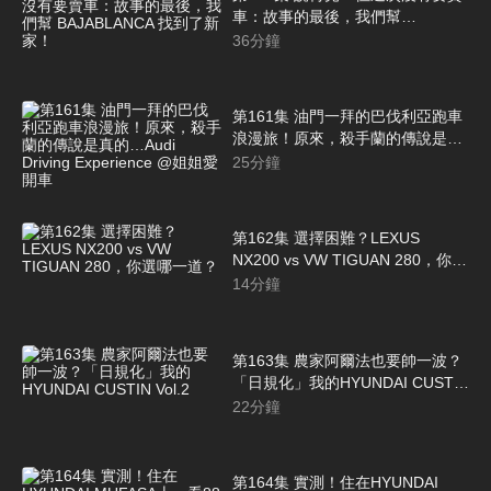
車：故事的最後，我們幫
BAJABLANCA 找到了新家！
36
分鐘
第161集 油門一拜的巴伐利亞跑車
浪漫旅！原來，殺手蘭的傳說是真
的…Audi Driving Experience @姐
25
分鐘
姐愛開車
第162集 選擇困難？LEXUS
NX200 vs VW TIGUAN 280，你選
哪一道？
14
分鐘
第163集 農家阿爾法也要帥一波？
「日規化」我的HYUNDAI CUSTIN
Vol.2
22
分鐘
第164集 實測！住在HYUNDAI