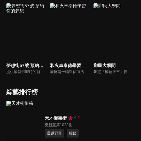
夢想街57號 預約你的夢想
和火車泰德學習
鄉民大學問
提供最新最即時的新車資訊、邀請汽車達人分享試車報告，同時幫觀眾做最仔細的車款集評！還有專家分享最實用、最省錢的愛車維修撇步，甚至將難得一見的限量車、改裝車直接搬到棚內，將更專業、更豐富、更多元化的內容呈現給觀眾。
泰德是一輛迷你而活潑的火車。 它總是在嘗試新的冒險，並盡可能通過他玩的遊戲學到東西。 在他的冒險中，泰德學習了形狀、顏色和數位。 小朋友們快來和泰德一起快樂地學習吧！
鎖定「模仿天王」郭子乾，還有高顏值學霸大學生辛辣提問唷！全新優質節目都在NOWnews《鄉民大學問》！
綜藝排行榜
天才衝衝衝
9.3
更新至第1028集
遊戲節目
綜藝