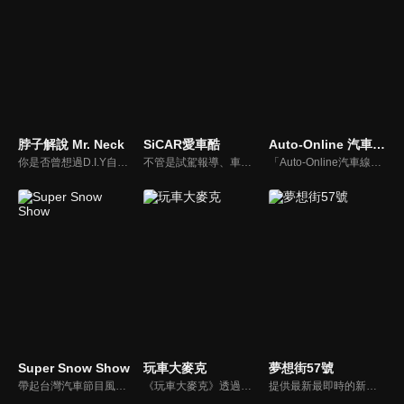
脖子解說 Mr. Neck
SiCAR愛車酷
Auto-Online 汽車線上情報誌
你是否曾想過D.I.Y自己的愛車卻尋求不到協助？你是否考慮特定車款卻不知風評如何？你是否想跟廣大的車友們交流、交心、交朋友？分享「說車、玩車、聊車」的大小事！不管你懂車、不懂車、甚至是想買車的朋友，我們會把最新的車市資訊，以及養車的小知識分享給大家！
不管是試駕報導、車用產品試用分享或是安全駕駛教室等等，「SiCAR愛車酷」都會不定期推出各式風格的汽車短片與你們分享。
「Auto-Online汽車線上情報誌」成立於1999年，是一個將網路平台、平面雜誌與影音頻道結合的專業汽車媒體。影音內容：汽車試駕、重機試駕、車壇快訊、老車單元以及集體評比，我們致力呈現最真實的試駕體驗。
Super Snow Show
玩車大麥克
夢想街57號
帶起台灣汽車節目風潮，前TVBS《地球黃金線》與東森《夢想街57號》主持人，「車界女神」廖盈婷，自製談話性節目《Super Snow Show》，持續以熱情和風趣的主持風格，打造出高人氣試車頻道，介紹車與生活。
《玩車大麥克》透過輕鬆、愉快的方式，把汽車、親子、旅遊與美食等相關資訊傳達給網友們。玩樂生活、輕鬆懂車！
提供最新最即時的新車資訊、邀請汽車達人分享試車報告，同時幫觀眾做最仔細的車款集評。還有專家分享最實用、最省錢的愛車維修撇步，甚至將難得一見的限量車、改裝車直接搬到棚內，將更專業、更豐富、更多元化的內容呈現給觀眾。