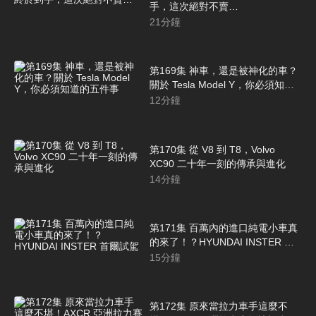
手，這次絕對不賣…
21
分鐘
第169集 神車，還是被神化的車？
關於 Tesla Model Y，你必須知道
的五件事
12
分鐘
第170集 從 V8 到 T8，Volvo
XC90 二十年一刻的傳承與進化
14
分鐘
第171集 百萬內的進口純電小車真
的來了！？HYUNDAI INSTER 首
爾試駕
15
分鐘
第172集 原來當拉力車手這麼不