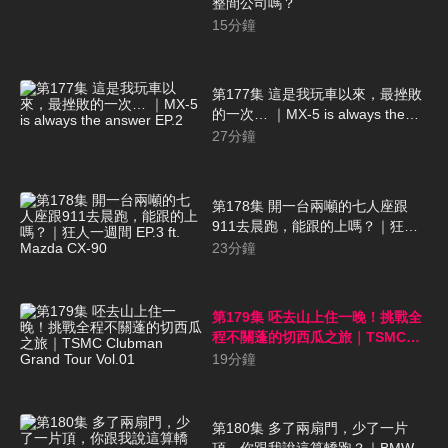
整間公司嗎？
15
分鐘
第177集 這是我玩車以來，最挫敗
的一次… ｜MX-5 is always the
answer EP.2
27
分鐘
第178集 開一台兩噸的七人座跟
911去晨跑，能跟的上嗎？｜狂人
一週間 EP.3 ft. Mazda CX-90
23
分鐘
第179集 呸去山上住一晚！挑戰全
程不關蓬的切西瓜之旅｜TSMC
Clubman Grand Tour Vol.01
19
分鐘
第180集 多了兩扇門，少了一片