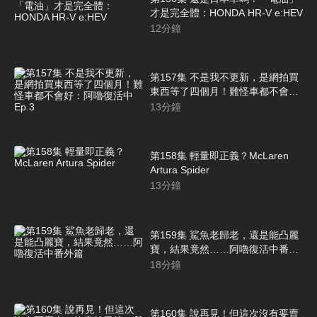
才是完全體：HONDA HR-V e:HEV
12
分鐘
第157集 不是我不更新，是網拍買
東西等了四個月！難怪車都不會
好：阿嚕復活中 Ep.3
13
分鐘
第158集 輕量即正義？McLaren
Artura Spider
13
分鐘
第159集 鯊魚老歸老，還是能凸麗
寶，結果竟然……阿嚕復活中番外
篇
18
分鐘
第160集 說再見！但這次沒有要賣