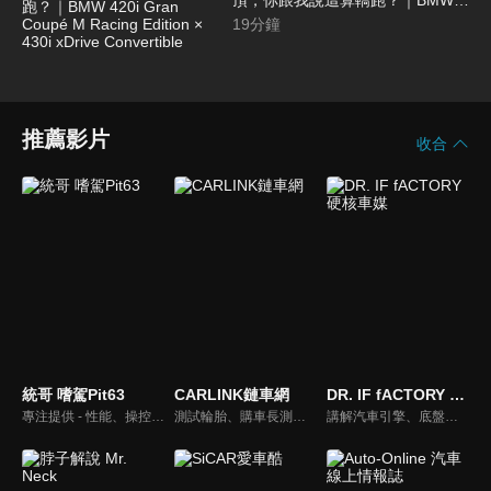
頂，你跟我說這算轎跑？｜BMW
420i Gran Coupé M Racing
19
分鐘
Edition × 430i xDrive Convertible
推薦影片
收合
統哥 嗜駕Pit63
CARLINK鏈車網
DR. IF fACTORY 硬核車媒
專注提供 - 性能、操控、改裝、樂趣、實用 的汽車頻道。
測試輪胎、購車長測、交通法規、海外試駕，不只是試車，CARLINK將帶給你更全方位的內容！
講解汽車引擎、底盤的硬知識、黑科技，「 實事求是、看到什麼講什麼 」是 「DR.IF fACTORY 硬核車媒」 的精神。