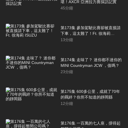
堪！AXCR 亞洲拉力賽採訪記實
45
分鐘
第173集 參加駕駛比賽卻被直接請
下車，這太難了！Ft. ‪徐海莉
ISUZU
13
分鐘
第174集 走味了？ 迷你都不迷你的
MINI Countryman JCW ，值嗎？
23
分鐘
第175集 600多公里，成就了70年
的羈絆？你所不知道的靜岡縣
12
分鐘
第176集 一百萬的七人座，撐得起