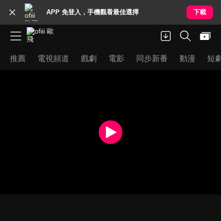
APP 免登入，手機觀看最佳選擇
下載
推薦
電視頻道
戲劇
電影
同步新番
動漫
短