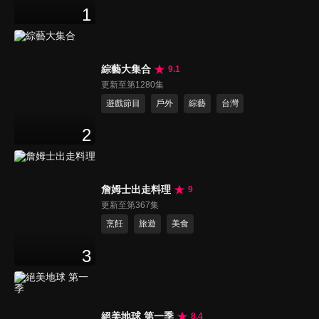
1
綜藝大集合
9.1
更新至第1280集
遊戲節目
戶外
綜藝
台灣
2
詹姆士出走料理
9
更新至第367集
烹飪
旅遊
美食
3
絕美地球 第一季
8.4