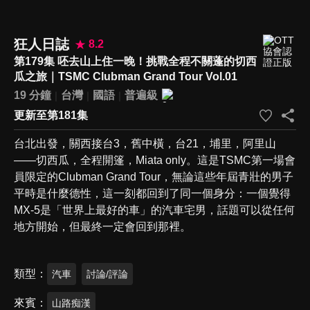
狂人日誌
8.2
第179集 呸去山上住一晚！挑戰全程不關蓬的切西
瓜之旅｜TSMC Clubman Grand Tour Vol.01
19 分鐘
台灣
國語
普遍級
更新至第181集
台北出發，關西接台3，舊中橫，台21，埔里，阿里山
——切西瓜，全程開篷，Miata only。這是TSMC第一場會
員限定的Clubman Grand Tour，無論這些年屆青壯的男子
平時是什麼德性，這一刻都回到了同一個身分：一個覺得
MX-5是「世界上最好的車」的汽車宅男，話題可以從任何
地方開始，但最終一定會回到那裡。
類型
汽車
討論/評論
來賓
山路痴漢