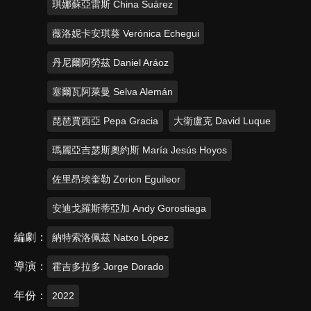
琪娜蘇亞雷斯 China Suárez
薇洛妮卡安琪葵 Verónica Echegui
丹尼爾阿勞茲 Daniel Aráoz
塞爾瓦阿萊曼 Selva Alemán
琵琶賈西亞 Pepa Gracia
大衛盧克 David Luque
瑪麗亞吉瑟斯奧約斯 María Jesús Hoyos
佐里昂埃奎勒 Zorion Eguileor
安迪戈羅斯蒂亞加 Andy Gorostiaga
編劇
納特索洛佩茲 Natxo López
導演
霍吉多拉多 Jorge Dorado
年份
2022