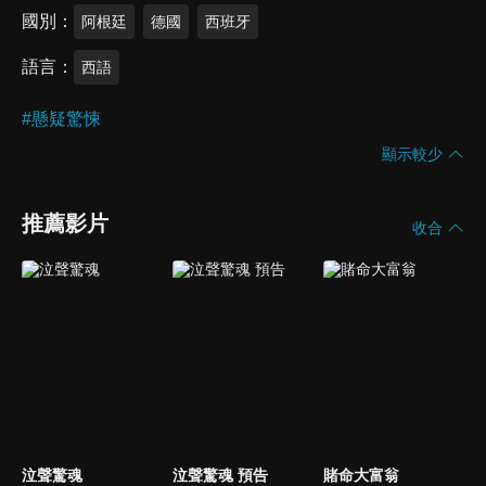
國別
阿根廷
德國
西班牙
語言
西語
#
懸疑驚悚
顯示較少
推薦影片
收合
泣聲驚魂
泣聲驚魂 預告
賭命大富翁