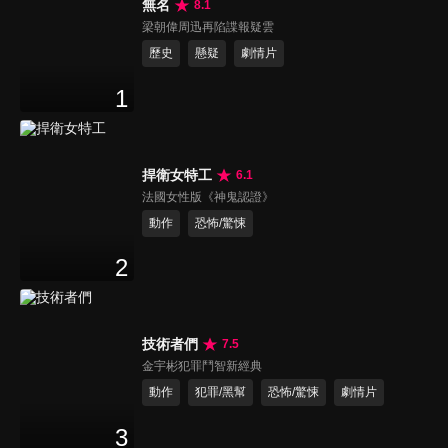
無名
8.1
梁朝偉周迅再陷諜報疑雲
歷史
懸疑
劇情片
1
捍衛女特工
6.1
法國女性版《神鬼認證》
動作
恐怖/驚悚
2
技術者們
7.5
金宇彬犯罪鬥智新經典
動作
犯罪/黑幫
恐怖/驚悚
劇情片
3