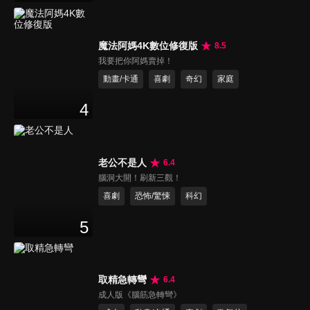
魔法阿媽4K數位修復版
8.5
我要把你阿媽賣掉！
動畫/卡通
喜劇
奇幻
家庭
4
老公不是人
6.4
腦洞大開！刷新三觀！
喜劇
恐怖/驚悚
科幻
5
取精急轉彎
6.4
成人版《腦筋急轉彎》