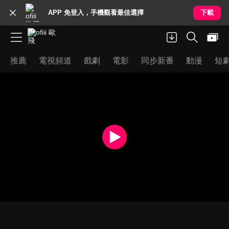
APP 免登入，手機觀看最佳選擇
下載
推薦
電視頻道
戲劇
電影
同步新番
動漫
短