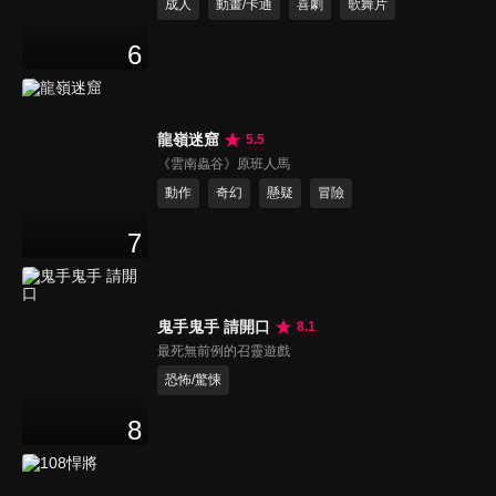
成人
動畫/卡通
喜劇
歌舞片
6
龍嶺迷窟
5.5
《雲南蟲谷》原班人馬
動作
奇幻
懸疑
冒險
7
鬼手鬼手 請開口
8.1
最死無前例的召靈遊戲
恐怖/驚悚
8