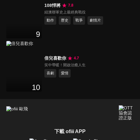
108悍將
7.8
紐澳聯軍史上最經典戰役
動作
歷史
戰爭
劇情片
9
倍兒喜歡你
4.7
笑中帶暖！開啟治癒人生
喜劇
愛情
10
下載 ofiii APP