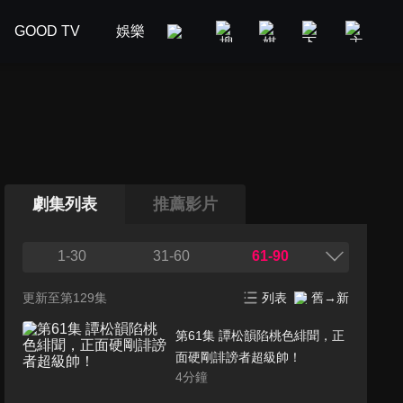
GOOD TV
娛樂
美食旅遊
新聞政論
汽車
劇集列表
推薦影片
1-30
31-60
61-90
更新至第129集
列表
舊→新
第61集 譚松韻陷桃色緋聞，正
面硬剛誹謗者超級帥！
4
分鐘