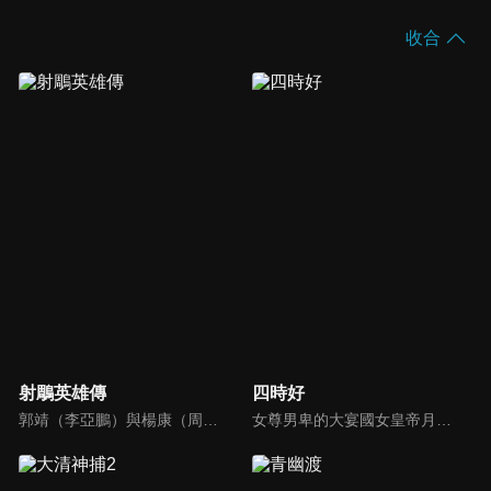
收合
射鵰英雄傳
四時好
郭靖（李亞鵬）與楊康（周傑）兩人之父義助丘處機，造成骨肉分離、郭家母子流落大漠；十八年後靖康二人依約赴嘉興比武，郭靖赴約途中，偶遇桃花島東邪之女黃蓉（周迅），兩人一見傾心，從此結下不解之緣，結伴闖蕩江湖…
女尊男卑的大宴國女皇帝月離爭勤政愛民，一心只想著開疆拓土，對後宮漠不關心。 卻在一次意外落水後性情大變，每天只想著納新寵、充實後宮，這讓原本穩如泰山的男皇后李時好立刻亂了陣腳，為了保住自己的后位，李時好為女皇編織了一場謊言美夢，在亦真亦假的謊言中李時好發現自己性情大變的真相...