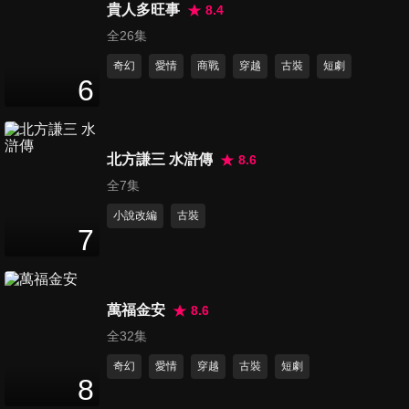
南亭CP綁頭髮高甜名場面！
貴人多旺事
8.4
4
分鐘
全26集
奇幻
愛情
商戰
穿越
古裝
短劇
第76集 曖昧氛圍拉滿～魏哲鳴
6
真的太會親了！
2
分鐘
北方謙三 水滸傳
8.6
第77集 連媽媽聲音都害怕，雨
全7集
柔真心話傷透秋月
5
分鐘
小說改編
古裝
7
第78集 任安樂真的太會了！左
撩太子，右逗刑部尚書
3
分鐘
萬福金安
8.6
全32集
第79集 瘋批霸總超可怕！失控
奇幻
愛情
穿越
古裝
短劇
行徑堪比恐怖情人
8
2
分鐘