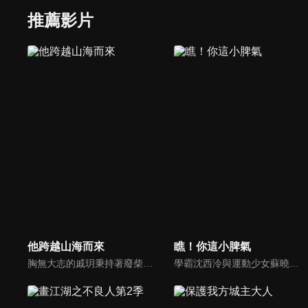
推薦影片
他跨越山海而來
瞧！你這小脾氣
胸無大志的戚玥秉持著廢柴精神虛度光陰。不曾想某日從天而降一個25歲的兒子—戚爍，他來自未來並預告戚玥將因自己的“作死能力”而導致婚姻不幸、人生慘敗。為了避免一切重演，戚爍穿越回來幫她改寫命運。在兒子制定的廢柴老媽改造計劃下，戚玥與未來老公陸曉考上同一所大學，開啟戚玥的追夫之路。
學霸沈西泠與運動少女蘇曉曉意外加入了號稱「幫助學生解決各種困難」的失學社，在一次次校園事件中，兩人情感從互相看不順眼到彼此產生好感逐漸深入，同時也結識了歐美、景溪、費天等許多好朋友。然而就在兩人關係逐漸明朗時，一個巨大的陰謀卻在校園角落裡悄然而生。