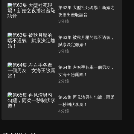
第62集 大型社死現場！新婚之
夜播出羞恥語音
3
分鐘
第63集 被秋月壓的喘不過氣，
賦康決定離婚！
3
分鐘
第64集 左右手各牽一個男友，
女海王險露餡！
2
分鐘
第65集 再見渣男勾勾纏，雨柔
一秒制伏李奧！
4
分鐘
第66集 新婚夫婦開夜車「你喜