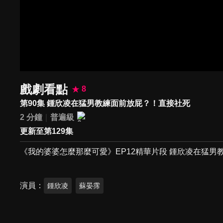
戲劇看點
8
第90集 鍾欣凌在猛男教練面前放屁？！直接社死
2 分鐘
普遍級
更新至第129集
《我的婆婆怎麼那麼可愛》EP12精華片段 鍾欣凌在猛男
演員
鍾欣凌
蘇晏霈