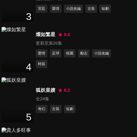
第71集 遇情敵挑釁？
宮廷
愛情
小說改編
古裝
短劇
3
Wednesday烙台語嗆爆做作
3
分鐘
女！
燦如繁星
9.6
第72集 不要命了？女職員竟往
更新至第26集
老闆身上潑水？
2
分鐘
愛情
足球
校園
勵志
小說改編
4
時裝
第73集 可愛人妻狂撩帥老公，
這眼神誰能扛的住？
3
分鐘
狐妖皇嫂
8.2
全24集
第74集 發酒瘋的女人真的好恐
怖！
奇幻
古裝
短劇
5
1
分鐘
第75集 《向風而行》程霄、顧