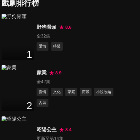
歡這樣還是那樣？」
戲劇排行榜
4
分鐘
第67集 紅蟳手捧玫瑰追愛貞
野狗骨頭
8.6
愛，沒想到下場超慘？！
全32集
4
分鐘
愛情
時裝
1
第68集 譚松韻太主動，王凱小
動作全露餡！
4
分鐘
家業
8.9
全42集
第69集 帥老闆大膽向美女人妻
愛情
文化
家庭
商戰
小說改編
表白
4
分鐘
2
古裝
第70集 不想嫁媽寶男！陳妍希
悔婚當落跑新娘
昭陽公主
8.4
3
分鐘
更新至第14集