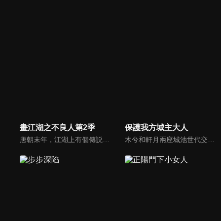
畫江湖之不良人第2季
保護我方城主大人
唐朝末年，江湖上有個傳説，屬於神秘組織不良人的龍泉劍上隱藏着一個天大的秘密。一個名叫李星雲的神秘孤兒，偶然得到了傳説中的龍泉劍。如此一來，李星雲和龍泉劍引起了包括玄冥教、通文館、幻音坊和天師府等諸多門派的覬覦...
木兮和軒月兩座城池世代交惡，試圖吞併彼此。木兮城老城主只得一女葉昭南。老城主便秘密隱藏了女兒的性別，從小命昭南女扮男裝，即便繼承了城主，也始終以男兒身示人。一次意外，葉昭南墜崖，陰差陽錯，遇到了軒月城城主柳軒冥，從此開啟了一段奇妙的命運。