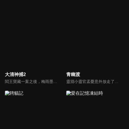
大清神捕2
青幽渡
閻王寶藏一案之後，梅雨墨繼承帝位，白雪晴逃離了京城。幾年過去，陽城爆發瘟疫，蔓延至京城，梅雨墨帶上佟安出宮微服私訪，二人身陷黑店之際，被一日本女孩晴明所救。另一邊，白雪晴同秦三川進京調查瘟疫的原因。機緣巧合之下，白雪晴與梅雨墨匆匆相遇...
靈淵小靈官孟憂意外放走了沒喝忘憂湯的李不歸，讓靈淵及姥姥陷入了困境。為彌補過失以及挽救姥姥的生命，孟憂主動請纓去到青川完成灌湯的任務。手不能提、 肩不能抗的孟憂來到青川，發現李不歸已是青川第⼀殺手，武功奇高。為了完成任務，孟憂開始了⼀段撒潑打滾，胡攪蠻纏的灌湯之路。