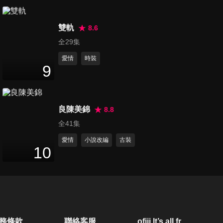
第80集 明明動心還嘴硬！洛銘
雙軌
西拆穿韓燁心底祕密
8.6
2
分鐘
全29集
愛情
時裝
第81集 千月死而復生卻變成
9
妖？長風險被愛妻下毒手……
3
分鐘
良陳美錦
8.8
第82集 宋妍霏太熱情，傲嬌男
全41集
友高瀚宇會錯意超爆笑！
3
分鐘
愛情
小說改編
古裝
10
第83集 韓燁終於確認她才是帝
梓元！
2
分鐘
第84集 嬌妻偷看禁書被抓包，
務條款
聯絡客服
ofiii lt’s all free