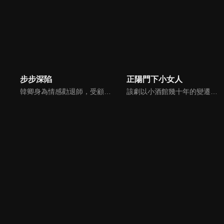
步步深陷
正陽門下小女人
韓卿身為情感勸退師，受顧客委託調查其丈夫出軌，成為華京集團董事長馮斯乾的私人助理，被迫捲入一場精心策劃的陰謀。兩人為尋找真相，從猜忌、試探到攜手、互助、坦誠，最終找到婚姻本質，也找到了真我的愛情故事。
該劇以小酒館幾十年的變遷為線索，以女性創業者徐慧真為敘述視角，講述了其從1955年至改革開放後的幾十年間，帶領身邊人創業致富、走向小康的故事。