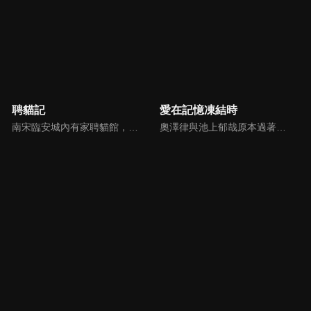
聘貓記
愛在記憶凍結時
南宋臨安城內有家聘貓館，城中有需要狸奴的人家都會去店裡按流程聘貓回家。老闆娘張巧兒因為一樁大案結識了捕頭馬青山。隨著案情的深入，張巧兒的另一重身份被揭開，原來她竟是民間有名的“小賊貓”，也是馬青山一直追捕的物件。兩人在你追我逃間產生情愫，最終兩人一同揪出幕後兇手，並守護了臨安城。
奧澤律與池上郁哉原本過著幸福同居生活，但是律的自由奔放讓郁哉總被牽著鼻子走，兩人的關係漸漸出現裂痕。一場意外讓律不幸喪失對郁哉的記憶，郁哉藉機想重建兩人關係而隱瞞曾交往的事。然而律為了找回記憶，要求郁哉帶他重溫過去的足跡，苦甜交織的往事也漸漸浮現，這對昔日戀人還有機會再次相愛嗎？