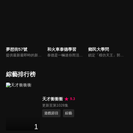
夢想街57號
和火車泰德學習
鄉民大學問
提供最新最即時的新車資訊、邀請汽車達人分享試車報告，同時幫觀眾做最仔細的車款集評。還有專家分享最實用、最省錢的愛車維修撇步，甚至將難得一見的限量車、改裝車直接搬到棚內，將更專業、更豐富、更多元化的內容呈現給觀眾。
泰德是一輛迷你而活潑的火車。 它總是在嘗試新的冒險，並盡可能通過他玩的遊戲學到東西。 在他的冒險中，泰德學習了形狀、顏色和數位。 小朋友們快來和泰德一起快樂地學習吧！
鎖定「模仿天王」郭子乾，還有高顏值學霸大學生辛辣提問唷！全新優質節目都在NOWnews《鄉民大學問》！
綜藝排行榜
天才衝衝衝
9.3
更新至第1028集
遊戲節目
綜藝
1