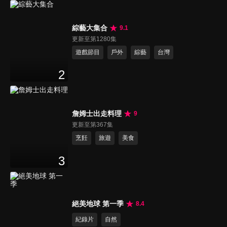
綜藝大集合
9.1
更新至第1280集
遊戲節目
戶外
綜藝
台灣
2
詹姆士出走料理
9
更新至第367集
烹飪
旅遊
美食
3
絕美地球 第一季
8.4
紀錄片
自然