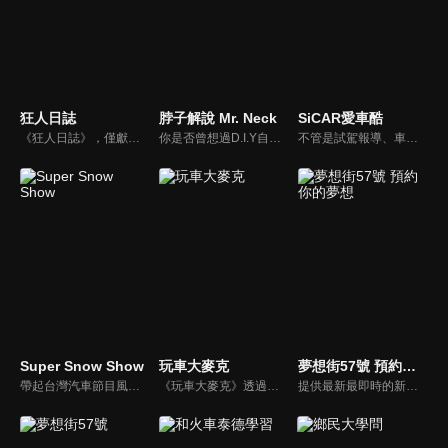
狂人日誌
脖子解說 Mr. Neck
SiCAR愛車酷
《狂人日誌》，僅獻給所有試著在這個數位化年代，惦記著、堅持著那份對純粹機械無止盡熱愛的熱血車狂們。
你是否曾想過D.I.Y自己的愛車卻尋求不到協助？你是否考慮特定車款卻不知風評如何？你是否想跟廣大的車友們交流、交心、交朋友？分享「說車、玩車、聊車」的大小事！不管你懂車、不懂車、甚至是想買車的朋友，我們會把最新的車市資訊，以及養車的小知識分享給大家！
不管是試駕報導、車用產品試用分享或是安全駕駛教室等等，「SiCAR愛車酷」都會不定期推出各式風格的汽車短片與你們分享。
Super Snow Show
玩車大麥克
夢想街57號 預約你的夢想
帶起台灣汽車節目風潮，前TVBS《地球黃金線》與東森《夢想街57號》主持人，「車界女神」廖盈婷，自製談話性節目《Super Snow Show》，持續以熱情和風趣的主持風格，打造出高人氣試車頻道，介紹車與生活。
《玩車大麥克》透過輕鬆、愉快的方式，把汽車、親子、旅遊與美食等相關資訊傳達給網友們。玩樂生活、輕鬆懂車！
提供最新最即時的新車資訊、邀請汽車達人分享試車報告，同時幫觀眾做最仔細的車款集評！還有專家分享最實用、最省錢的愛車維修撇步，甚至將難得一見的限量車、改裝車直接搬到棚內，將更專業、更豐富、更多元化的內容呈現給觀眾。