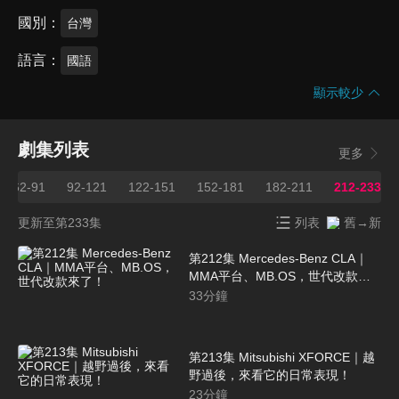
國別
台灣
語言
國語
顯示較少
劇集列表
更多
62-91
92-121
122-151
152-181
182-211
212-233
更新至第233集
列表
舊→新
第212集 Mercedes-Benz CLA｜
MMA平台、MB.OS，世代改款來
了！
33
分鐘
第213集 Mitsubishi XFORCE｜越
野過後，來看它的日常表現！
23
分鐘