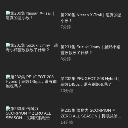
第230集 Nissan X-Trail｜這真的是
小改！
7
分鐘
第231集 Suzuki Jimny｜越野小精
靈改款改了什麼？
8
分鐘
第232集 PEUGEOT 208 Hybrid｜
綜效145ps，還有鋼炮魂嗎？
13
分鐘
第233集 倍耐力 SCORPION™
ZERO ALL SEASON｜長期試胎報
告
14
分鐘