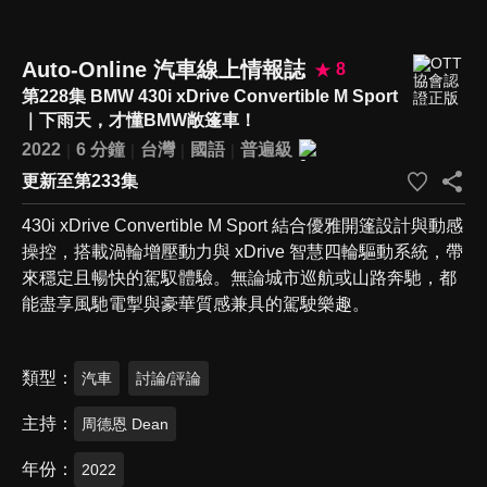
Auto-Online 汽車線上情報誌
8
第228集 BMW 430i xDrive Convertible M Sport
｜下雨天，才懂BMW敞篷車！
2022
6 分鐘
台灣
國語
普遍級
更新至第233集
430i xDrive Convertible M Sport 結合優雅開篷設計與動感
操控，搭載渦輪增壓動力與 xDrive 智慧四輪驅動系統，帶
來穩定且暢快的駕馭體驗。無論城市巡航或山路奔馳，都
能盡享風馳電掣與豪華質感兼具的駕駛樂趣。
類型
汽車
討論/評論
主持
周德恩 Dean
年份
2022