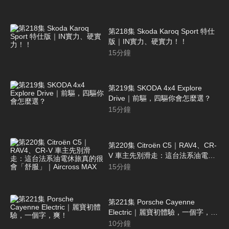
第218集 Skoda Karoq Sport 特仕
版｜IN實力、硬實力！！
15
分鐘
第219集 SKODA 4x4 Explore
Drive｜前驅，四驅你會怎麼選？
15
分鐘
第220集 Citroën C5｜RAV4、CR-
V 車主先別滑走：這台法系油電休
旅真的很會「舒服」｜Aircross
15
分鐘
MAX
第221集 Porsche Cayenne
Electric｜麗寶初體驗，一個字，
爽！
10
分鐘