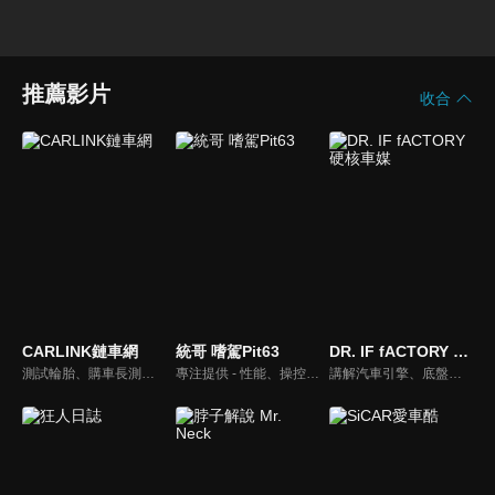
推薦影片
收合
CARLINK鏈車網
統哥 嗜駕Pit63
DR. IF fACTORY 硬核車媒
測試輪胎、購車長測、交通法規、海外試駕，不只是試車，CARLINK將帶給你更全方位的內容！
專注提供 - 性能、操控、改裝、樂趣、實用 的汽車頻道。
講解汽車引擎、底盤的硬知識、黑科技，「 實事求是、看到什麼講什麼 」是 「DR.IF fACTORY 硬核車媒」 的精神。