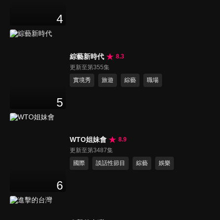
4
綜藝新時代
8.3
更新至第355集
實境秀
旅遊
綜藝
職場
5
WTO姐妹會
8.9
更新至第3487集
國際
談話性節目
綜藝
娛樂
6