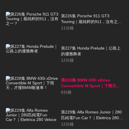
第226集 Porsche 911 GT3
Touring｜最純粹的911，沒有之
一？
11
分鐘
第227集 Honda Prelude｜公路上
的優雅舞者
12
分鐘
第228集 BMW 430i xDrive
Convertible M Sport｜下雨天，
才懂BMW敞篷車！
6
分鐘
第229集 Alfa Romeo Junior｜280
匹純電Fun Car？｜Elettrica 280
Veloce
12
分鐘