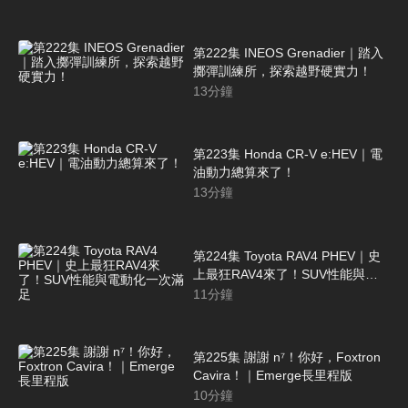
第222集 INEOS Grenadier｜踏入
擲彈訓練所，探索越野硬實力！
13
分鐘
第223集 Honda CR-V e:HEV｜電
油動力總算來了！
13
分鐘
第224集 Toyota RAV4 PHEV｜史
上最狂RAV4來了！SUV性能與電
動化一次滿足
11
分鐘
第225集 謝謝 n⁷！你好，Foxtron
Cavira！｜Emerge長里程版
10
分鐘