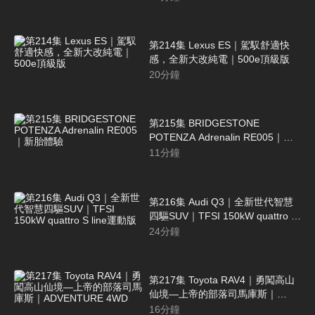
第214集 Lexus ES｜駕馭舒適快
感，全新大改純電｜500e頂級版
20
分鐘
第215集 BRIDGESTONE
POTENZA Adrenalin RE005｜新
胎體驗
11
分鐘
第216集 Audi Q3｜全新世代智慧
四驅SUV｜TFSI 150kW quattro S
line運動版
24
分鐘
第217集 Toyota RAV4｜勇闖高山
仙境—上帝的部落司馬庫斯｜
ADVENTURE 4WD
16
分鐘