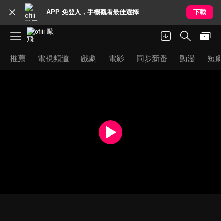
APP 免登入，手機觀看最佳選擇
下載
推薦
電視頻道
戲劇
電影
同步新番
動漫
短