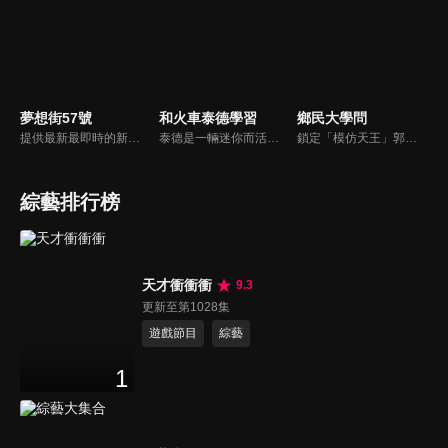
夢想街57號
和火車泰德學習
鄉民大學問
提供最新最即時的新車資訊、邀請汽車達人分享試車報告，同時幫觀眾做最仔細的車款集評。還有專家分享最實用、最省錢的愛車維修撇步，甚至將難得一見的限量車、改裝車直接搬到棚內，將更專業、更豐富、更多元化的內容呈現給觀眾。
泰德是一輛迷你而活潑的火車。 它總是在嘗試新的冒險，並盡可能通過他玩的遊戲學到東西。 在他的冒險中，泰德學習了形狀、顏色和數位。 小朋友們快來和泰德一起快樂地學習吧！
鎖定「模仿天王」郭子乾，還有高顏值學霸大學生辛辣提問唷！全新優質節目都在NOWnews《鄉民大學問》！
綜藝排行榜
天才衝衝衝
9.3
更新至第1028集
遊戲節目
綜藝
1