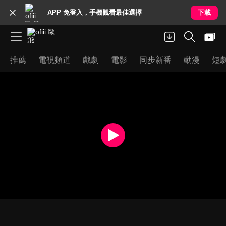
APP 免登入，手機觀看最佳選擇
下載
推薦
電視頻道
戲劇
電影
同步新番
動漫
短