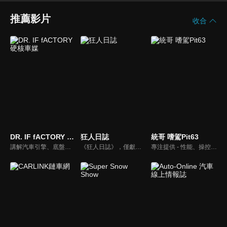
推薦影片
收合
DR. IF fACTORY 硬核車媒
狂人日誌
統哥 嗜駕Pit63
講解汽車引擎、底盤的硬知識、黑科技，「 實事求是、看到什麼講什麼 」是 「DR.IF fACTORY 硬核車媒」 的精神。
《狂人日誌》，僅獻給所有試著在這個數位化年代，惦記著、堅持著那份對純粹機械無止盡熱愛的熱血車狂們。
專注提供 - 性能、操控、改裝、樂趣、實用 的汽車頻道。