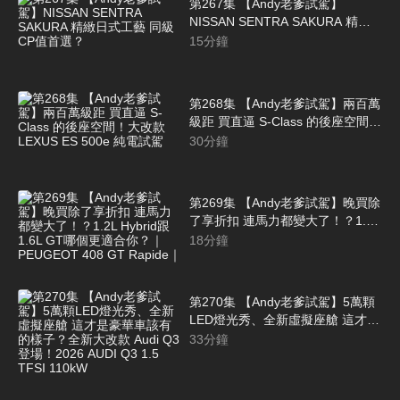
第267集 【Andy老爹試駕】
NISSAN SENTRA SAKURA 精緻
日式工藝 同級CP值首選？
15
分鐘
第268集 【Andy老爹試駕】兩百萬
級距 買直逼 S-Class 的後座空間！
大改款 LEXUS ES 500e 純電試駕
30
分鐘
第269集 【Andy老爹試駕】晚買除
了享折扣 連馬力都變大了！？1.2L
Hybrid跟1.6L GT哪個更適合你？
18
分鐘
｜PEUGEOT 408 GT Rapide｜
第270集 【Andy老爹試駕】5萬顆
LED燈光秀、全新虛擬座艙 這才是
豪華車該有的樣子？全新大改款
33
分鐘
Audi Q3 登場！2026 AUDI Q3 1.5
TFSI 110kW