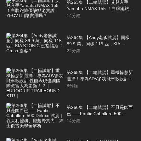
第263集 【二輪試駕】艾兒入手
Yamaha NMAX 155 ！白牌跑旅優
缺點老實說！YECVT山路實用嗎？
14
分鐘
第264集 【Andy老爹試駕】同樣
89.9 萬、同樣 115 匹，KIA
STONIC 劍指福斯 T-Cross 搶客？
22
分鐘
第265集 【二輪試駕】重機輪胎新
選擇！專為ADV多功能車款設計 性
能表現也讓國際教官大為驚豔！？
8
分鐘
｜EUROGRIP TRAILHOUND STR
｜
第266集 【二輪試駕】不只是帥而
已——Fantic Caballero 500
Deluxe 試駕｜義大利靈魂、輕越野
14
分鐘
實力、紳士復古美學全解析