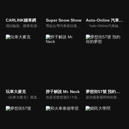
CARLINK鏈車網
Super Snow Show
Auto-Online 汽車線上情報誌
測試輪胎、購車長測、交通法規、海外試駕，不只是試車，CARLINK將帶給你更全方位的內容！
帶起台灣汽車節目風潮，前TVBS《地球黃金線》與東森《夢想街57號》主持人，「車界女神」廖盈婷，自製談話性節目《Super Snow Show》，持續以熱情和風趣的主持風格，打造出高人氣試車頻道，介紹車與生活。
「Auto-Online汽車線上情報誌」成立於1999年，是一個將網路平台、平面雜誌與影音頻道結合的專業汽車媒體。影音內容：汽車試駕、重機試駕、車壇快訊、老車單元以及集體評比，我們致力呈現最真實的試駕體驗。
玩車大麥克
脖子解說 Mr. Neck
夢想街57號 預約你的夢想
《玩車大麥克》透過輕鬆、愉快的方式，把汽車、親子、旅遊與美食等相關資訊傳達給網友們。玩樂生活、輕鬆懂車！
你是否曾想過D.I.Y自己的愛車卻尋求不到協助？你是否考慮特定車款卻不知風評如何？你是否想跟廣大的車友們交流、交心、交朋友？分享「說車、玩車、聊車」的大小事！不管你懂車、不懂車、甚至是想買車的朋友，我們會把最新的車市資訊，以及養車的小知識分享給大家！
提供最新最即時的新車資訊、邀請汽車達人分享試車報告，同時幫觀眾做最仔細的車款集評！還有專家分享最實用、最省錢的愛車維修撇步，甚至將難得一見的限量車、改裝車直接搬到棚內，將更專業、更豐富、更多元化的內容呈現給觀眾。