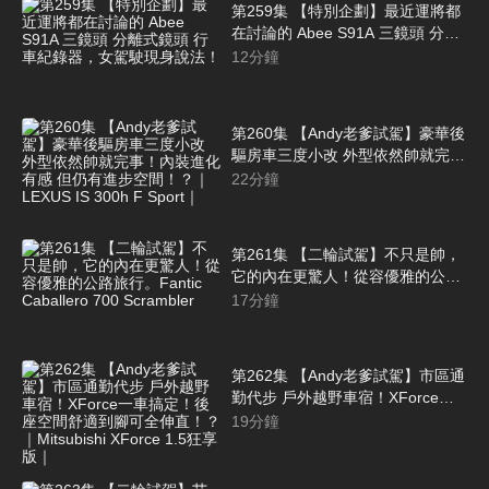
第259集 【特別企劃】最近運將都
在討論的 Abee S91A 三鏡頭 分離
式鏡頭 行車紀錄器，女駕駛現身說
12
分鐘
法！
第260集 【Andy老爹試駕】豪華後
驅房車三度小改 外型依然帥就完
事！內裝進化有感 但仍有進步空
22
分鐘
間！？｜LEXUS IS 300h F Sport
｜
第261集 【二輪試駕】不只是帥，
它的內在更驚人！從容優雅的公路
旅行。Fantic Caballero 700
17
分鐘
Scrambler
第262集 【Andy老爹試駕】市區通
勤代步 戶外越野車宿！XForce一
車搞定！後座空間舒適到腳可全伸
19
分鐘
直！？｜Mitsubishi XForce 1.5狂
享版｜