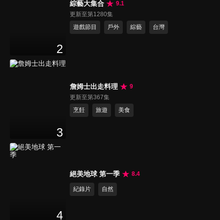
綜藝大集合
9.1
更新至第1280集
遊戲節目
戶外
綜藝
台灣
2
詹姆士出走料理
9
更新至第367集
烹飪
旅遊
美食
3
絕美地球 第一季
8.4
紀錄片
自然
4