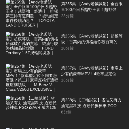
第255集 【Andy老爹試駕】全台限
量100台日系越野王者！越野強！
舒適佳！唯獨第三排有這問題！？
23
分鐘
後軸鎖定事件後續消息？｜
TOYOTA LAND CRUISER｜
第256集 【Andy老爹試駕】超模等
級！百萬內的價格給你破百萬的質
感！純油行駛路感細品給你聽！｜
10
分鐘
FORD Territory 1.5T渦輪闊境版｜
第257集 【Andy老爹試駕】市場上
少有的豪華MPV！4款車型定位不
同要怎麼選？第二排豪華座椅舒適
16
分鐘
程度堪稱頂級！｜M-Benz V-Class
V250d EXCLUSIVE｜
第258集 【二輪試駕】省油又有力
油電黑科技 通勤代步神車 PGO
iSAVR 威力125
8
分鐘