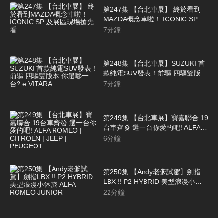
第247集 【台北車展】 終於看到
MAZDA概念車啦！ ICONIC SP 及
展區現場搶先看
7
分鐘
第248集 【台北車展】SUZUKI 首
款純電SUV發表！前驅 四驅雙版本
你選哪一台? e VITARA
7
分鐘
第249集 【台北車展】寶嘉聯合 19
台車齊發 選一台你愛的吧! ALFA
ROMEO | CITROËN | JEEP |
6
分鐘
PEUGEOT
第250集 【Andy老爹試駕】劍指
LBX !! P2 HYBRID 美型浪漫小休
旅 ALFA ROMEO JUNIOR
22
分鐘