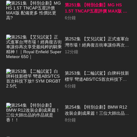
第251集 【特別企劃】MG HS
1.5T TNCAP五星評價 MAX版 配
備更多 性價比更高?
6
分鐘
第252集 【艾兒試駕】正式進軍台
灣市場！經典復古街車讓你再次享
受最純粹的騎乘精神！｜Royal
12
分鐘
Enfield Super Meteor 650｜
第253集 【二輪試駕】白牌科技新
標竿 彎道ABS/TCS首次科技下放!!
SYM DRGBT 2.5代
6
分鐘
第254集 【特別企劃】BMW R12
改裝企劃成果篇！三位大師出品的
作品就是香！！
8
分鐘