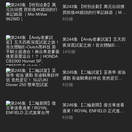
第243集 【特別企劃】萬元出頭價
買前後4K鏡頭的行車記錄器 ｜Mio
MiVue 962WD｜
8
分鐘
第244集 【Andy老爹試駕】五天四
夜深度試駕之旅！首次體驗E-
Clutch黑科技 新手騎士超適合！兩
14
分鐘
台車老爹最後更喜愛這台！？｜
HONDA CB1000 Hornet SP、
CB650R E-clutch｜
第245集 【二輪試駕】妥善率 省油
通勤 長途騎乘好伴侶 竟然是它！
SUZUKI Gixxer 250 雙車型試駕
6
分鐘
第246集 【二輪新聞】復古車迷看
過來 ! ROYAL ENFIELD 正式進軍
台灣
6
分鐘