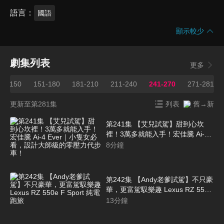
語言
國語
顯示較少
劇集列表
更多
21-150
151-180
181-210
211-240
241-270
271-281
更新至第281集
列表
舊→新
第241集 【艾兒試駕】甜到心坎
裡！3萬多就能入手！宏佳騰 Ai-4
Ever｜小隻女必看，設計大師級的
8
分鐘
零壓力代步車！
第242集 【Andy老爹試駕】不只豪
華，更富駕馭樂趣 Lexus RZ 550e
F Sport 純電跑旅
13
分鐘