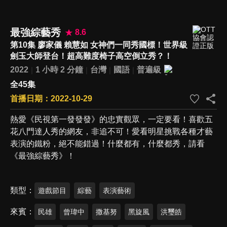
最強綜藝秀
8.6
第10集 廖家儀 賴慧如 女神們一同秀國標！世界級
劍玉大師登台！超高難度椅子高空倒立秀？！
2022
1 小時 2 分鐘
台灣
國語
普遍級
全45集
首播日期：2022-10-29
熱愛《民視第一發發發》的忠實觀眾，一定要看！喜歡五
花八門達人秀的網友，非追不可！愛看明星挑戰各種才藝
表演的鐵粉，絕不能錯過！什麼都有，什麼都秀，請看
《最強綜藝秀》！
類型
遊戲節目
綜藝
表演藝術
來賓
民雄
曾瑋中
撒基努
黑旋風
洪璽皓