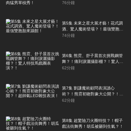
各式特技表演、肌肉猛男單槓秀！
76
分鐘
第5集 未來之星大展才藝！花式調
酒、驚人魔術登場？！最強雙胞胎
來踢館！
74
分鐘
第6集 熊霓、舒子晨首次挑戰鋼管
舞？！痛到淚灑攝影棚？！驚人特
技馬戲團表演？！
62
分鐘
第7集 劉謙魔術顧問表演讀心
術？！熊霓初吻對象大公開？！超
帥氣LED雜技表演！
62
分鐘
第8集 超驚險刀火圈特技？！帽子
戲法街舞秀！胡瓜被砸到生氣？！