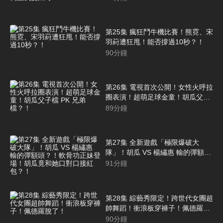
第25集 瘋狂鬥牛機比賽！熊霓、宋
羽葤遭狂甩！能否撐過10秒？！
90
分鐘
第26集 電視首次公開！女性火呼拉
圈表演！超萌足球金童！胡瓜父子
檔 PK 兄弟檔？！
89
分鐘
第27集 全新遊戲「極限爆破大
隊」！胡瓜 VS 楊繡惠 輸的彈額
頭？！軟骨功正妹登場！胡瓜竟和
91
分鐘
她口對口接紅包？！
第28集 綜藝秀限定！跨世代女團超
帥舞蹈！衝浪板穿褲子！佩德羅脫
了！
90
分鐘