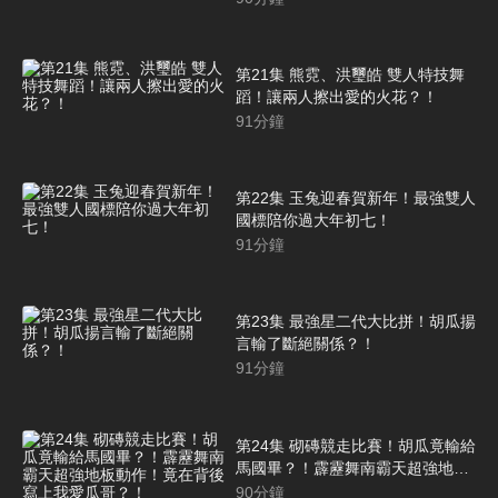
第21集 熊霓、洪璽皓 雙人特技舞
蹈！讓兩人擦出愛的火花？！
91
分鐘
第22集 玉兔迎春賀新年！最強雙人
國標陪你過大年初七！
91
分鐘
第23集 最強星二代大比拼！胡瓜揚
言輸了斷絕關係？！
91
分鐘
第24集 砌磚競走比賽！胡瓜竟輸給
馬國畢？！霹靂舞南霸天超強地板
動作！竟在背後寫上我愛瓜哥？！
90
分鐘