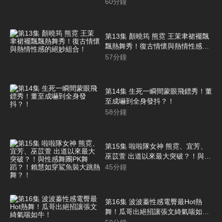
60
分鐘
第13集 顏曉筠 熊霓 王茉聿裙襬飄
飄熱舞秀！復古情懷與熱情性感的
絕妙組合！
57
分鐘
第14集 生死一瞬間蒙眼飛鏢秀！董
至成嚇到全身發抖？！
58
分鐘
第15集 啦啦隊女神 熊霓、宜芳、
巫苡萱 出道以來最大突破？！與性
感舞團PK舞蹈？！賴慧如穿鯊魚裝
45
分鐘
大跳熱舞？！
第16集 波波蓁性感電臀最Hot熱
舞！瓜哥出絕招讓張文綺氣喘如
牛！