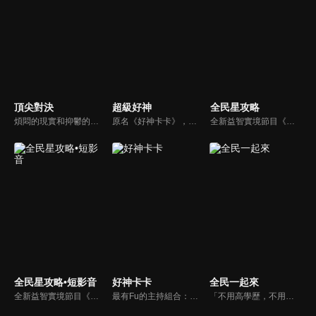
頂尖對決
超級好神
全民星攻略
煩悶的現實和抑鬱的社會，你需要的就是笑、大聲笑、開口笑，《頂尖對決》就要你笑到落ㄟ骸，最具綜藝實力的庹宗康，和喜感十足的納豆各自領軍對抗，藝人搞笑pk笑果十足，《頂尖對決》讓你忘掉一週煩惱！
原名《好神卡卡》，後改名為《超級好神》，是一檔益智類綜藝節目，由「A咖天王」徐乃麟搭配黃鐙輝主持。「好神智慧王」、「好神記憶王」、「誰是爆點王」、「好神送好禮」四個單元，讓來賓一較高下。比反應，比記憶，比機智，比膽識，幸運女神的眷顧與遠離永遠都是個未知數！
全新益智實境節目《全民星攻略》，由館長曾國城擔任把關者，考驗著每個來挑戰九宮格益智遊戲藝人明星。想要攻略九宮格關卡，透過創意聯想、邏輯推理、理想分析，才有機會獲取智慧星幣，帶走夢幻大獎。
全民星攻略•短影音
好神卡卡
全民一起來
全新益智實境節目《全民星攻略》，由館長曾國城擔任把關者，考驗著每個來挑戰九宮格益智遊戲藝人明星。想要攻略九宮格關卡，透過創意聯想、邏輯推理、理想分析，才有機會獲取智慧星幣，帶走夢幻大獎。
最有Fu的主持組合：「A咖天王」徐乃麟+「好神天心」朱芯儀+「真理大學校花」洪棠+「台大獸醫碩士」LYDIA。遊戲的層層關卡，來賓必須要和主持人比反應，比記憶，比機智，比膽識，幸運女神的眷顧與遠離永遠都是個未知數！
「不用高學歷，不用會答題，全民一起來，獎金拿不完！」《全民一起來》是一檔結合手機遊戲的大型現場直播益智節目，「記憶、觀察、反應、平衡、敏捷...」，多道關卡考驗挑戰者的多元智能及體能，見證藝人明星各項不可思議的挑戰。