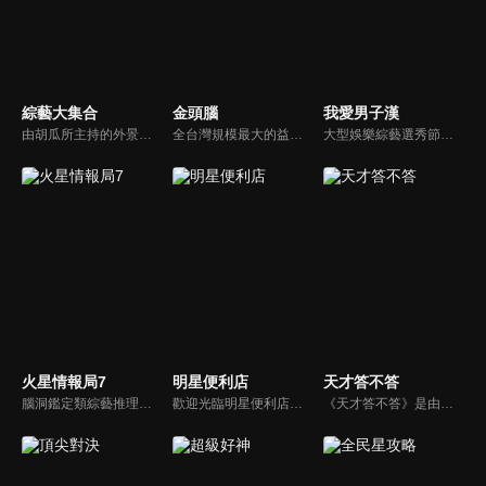
綜藝大集合
金頭腦
我愛男子漢
由胡瓜所主持的外景綜藝節目，秉持著「幸福好運到，獎金送夠夠」的精神，和眾多藝人與鄉親同樂玩遊戲拿獎金，介紹各地的人文、美食、特產等，提供豐富多元的內容，不間斷的笑料，讓您忘卻一切煩惱、開懷大笑。
全台灣規模最大的益智節目，首創棚內與外景並重，聰明的觀眾動動腦，尋找各行各業最聰明的人，打造與上班族生活圈最貼近的百人大型益智節目！
大型娛樂綜藝選秀節目《我愛男子漢》強勢登場！打造全新華語男子團體！各個參賽者無不卯足全力，使出看家本領只為登上夢想殿堂！為了擄獲評審芳心，哪些參賽者會使出意想不到的絕招呢？獨家精彩內容搶先看，想知道有什麼大來賓大駕光臨？想知道有那些爆笑互動內容？
火星情報局7
明星便利店
天才答不答
腦洞鑑定類綜藝推理脫口秀，陣容為薛之謙、大張偉、楊迪、劉維、黃子弘凡、黃聖依、龐博等…節目圍繞著當下熱梗熱點、觀眾的興趣點、共鳴點展開故事；火星特工廣發英雄帖正面對撞，迎戰近年最出圈、最有趣、最敢說的廠牌大咖們。真金不怕火煉！一場席卷全網的廠牌巔峰之戰即將展開！
歡迎光臨明星便利店！你覺得便利店裡面有什麼？關東煮？茶葉蛋？還是讓你尖叫的大明星？一家擁有明星的便利店，到底有多稀奇，你會不會想要光臨呢？
《天才答不答》是由吳宗憲和吳怡霈共同主持的益智節目。節目設立高額的獎金來考驗藝人們真實的人性，同時將題目立體化，讓你身歷其境去冒險答題。更有哪些出乎意料的處罰，讓藝人羞愧的不想再答錯！一個最接近「人性」與「真實」的益智節目，現在就讓吳宗憲帶你輕鬆玩轉知識。