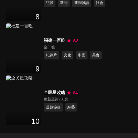
訪談
新聞
新聞雜誌
社會
8
福建一百吃
8.3
全30集
紀錄片
文化
中國
美食
9
全民星攻略
8.1
更新至第931集
遊戲節目
綜藝
10