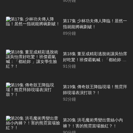
50
分鐘
第17集 少林功夫傳人降臨！居然一
指就能將碗劃破！
89
分鐘
第18集 董至成精彩逃脫術讓吳怡霈
好吃驚！班傑霸氣喊：「都給妳 」
讓女學生臉紅？！
91
分鐘
第19集 傳奇鼓王降臨現場！熊霓拜
師現場表演打鼓？！
92
分鐘
第20集 洪毛魔術秀變出蕾絲小內
褲？！害的熊霓當場臉紅？！
90
分鐘