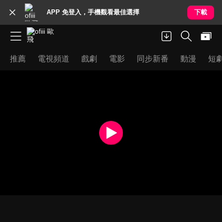
APP 免登入，手機觀看最佳選擇
下載
推薦
電視頻道
戲劇
電影
同步新番
動漫
短