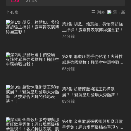
1-30
31-45
全45集
列表
舊→新
第1集 胡瓜、賴慧如、吳怡霈超強
主持群！霹靂舞表演博得滿堂彩！
74
分鐘
第2集 那麼旺選手們登場！火辣性
感最強國標舞！極限空中環挑戰自
我！
68
分鐘
第3集 超驚悚魔術讓王彩樺淚
崩？！變裝皇后登場大秀熱舞！科
技結合火舞的精彩表演？！
89
分鐘
第4集 金曲歌后張秀卿與那麼旺歌
星雲集！經典場面爆橘拳重現？！