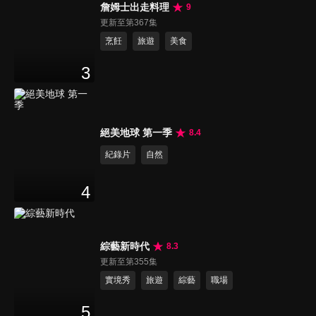
詹姆士出走料理
9
更新至第367集
烹飪
旅遊
美食
3
絕美地球 第一季
8.4
紀錄片
自然
4
綜藝新時代
8.3
更新至第355集
實境秀
旅遊
綜藝
職場
5