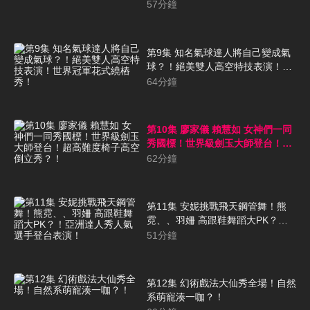
57
分鐘
第9集 知名氣球達人將自己變成氣
球？！絕美雙人高空特技表演！世
界冠軍花式繞樁秀！
64
分鐘
第10集 廖家儀 賴慧如 女神們一同
秀國標！世界級劍玉大師登台！超
高難度椅子高空倒立秀？！
62
分鐘
第11集 安妮挑戰飛天鋼管舞！熊
霓、、羽姍 高跟鞋舞蹈大PK？！
亞洲達人秀人氣選手登台表演！
51
分鐘
第12集 幻術戲法大仙秀全場！自然
系萌寵湊一咖？！