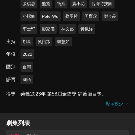
張棋惠
熊霓
筠熹
麗小花
台灣特技團
小螺絲
PeterWu
蔡季哲
周育霆
謝金晶
李士堅
廖家儀
林文藝
黃楓洋
主持
胡瓜
吳怡霈
賴慧如
年份
2022
國別
台灣
語言
國語
得獎
榮獲2023年 第58屆金鐘獎 綜藝節目獎。
顯示較少
劇集列表