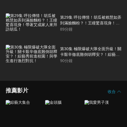
第29集 呼拉傳情！胡瓜被賴慧如弄
到滿臉麵粉？！王瞳驚喜現身！帶
著艾成家人來拜訪胡瓜！
89
分鐘
第30集 極限爆破大隊全面升級！關
卡艱辛徹底難倒胡釋安？！綜藝秀
前進校園！與學生進行激烈對抗！
90
分鐘
推薦影片
收合