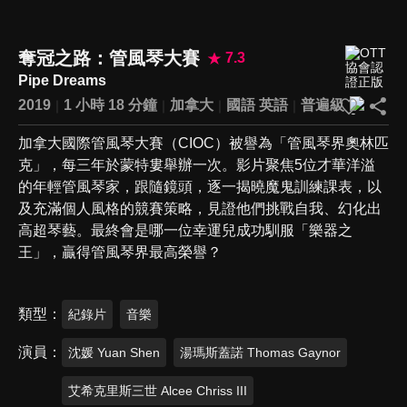
奪冠之路：管風琴大賽
7.3
Pipe Dreams
2019
1 小時 18 分鐘
加拿大
國語
英語
普遍級
加拿大國際管風琴大賽（CIOC）被譽為「管風琴界奧林匹
克」，每三年於蒙特婁舉辦一次。影片聚焦5位才華洋溢
的年輕管風琴家，跟隨鏡頭，逐一揭曉魔鬼訓練課表，以
及充滿個人風格的競賽策略，見證他們挑戰自我、幻化出
高超琴藝。最終會是哪一位幸運兒成功馴服「樂器之
王」，贏得管風琴界最高榮譽？
類型
紀錄片
音樂
演員
沈媛 Yuan Shen
湯瑪斯蓋諾 Thomas Gaynor
艾希克里斯三世 Alcee Chriss III