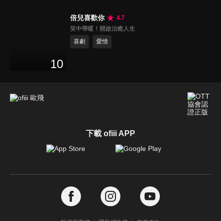
倍兒喜歡你
4.7
笑中帶暖！開啟治癒人生
喜劇
愛情
10
下載 ofiii APP