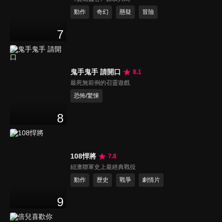
動作
奇幻
懸疑
冒險
7
鬼手鬼手 請開口
8.1
最死無前例的召靈遊戲
恐怖/驚悚
8
108悍將
7.8
紐澳聯軍史上最經典戰役
動作
歷史
戰爭
劇情片
9