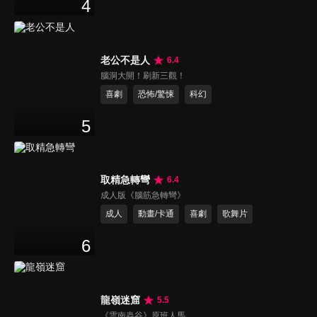
4
老公不是人
6.4
腦洞大開！刷新三觀！
喜劇
恐怖/驚悚
科幻
5
取精急轉彎
6.4
成人版《腦筋急轉彎》
成人
動畫/卡通
喜劇
歌舞片
6
龍嶺迷窟
5.5
《雲南蟲谷》原班人馬