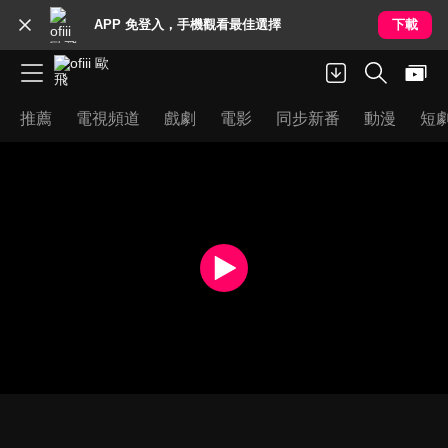
APP 免登入，手機觀看最佳選擇
下載
推薦
電視頻道
戲劇
電影
同步新番
動漫
短