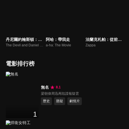
丹尼爾約翰斯頓：魔鬼詩篇
阿哈：帶我走
法蘭克札帕：從前衛到當代
The Devil and Daniel Johnston
a-ha: The Movie
Zappa
電影排行榜
無名
8.1
梁朝偉周迅再陷諜報疑雲
歷史
懸疑
劇情片
1