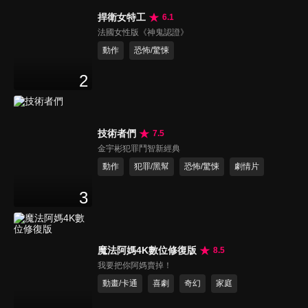
捍衛女特工
6.1
法國女性版《神鬼認證》
動作
恐怖/驚悚
2
技術者們
7.5
金宇彬犯罪鬥智新經典
動作
犯罪/黑幫
恐怖/驚悚
劇情片
3
魔法阿媽4K數位修復版
8.5
我要把你阿媽賣掉！
動畫/卡通
喜劇
奇幻
家庭