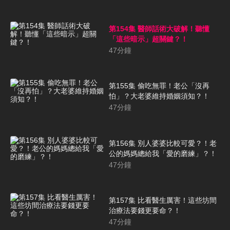
第154集 醫師話術大破解！聽懂
「這些暗示」超關鍵？！
47
分鐘
第155集 偷吃無罪！老公「沒再
怕」？大老婆維持婚姻須知？！
47
分鐘
第156集 別人婆婆比較可愛？！老
公的媽媽總給我「愛的磨練」？！
47
分鐘
第157集 比看醫生厲害！這些坊間
治療法要錢更要命？！
47
分鐘