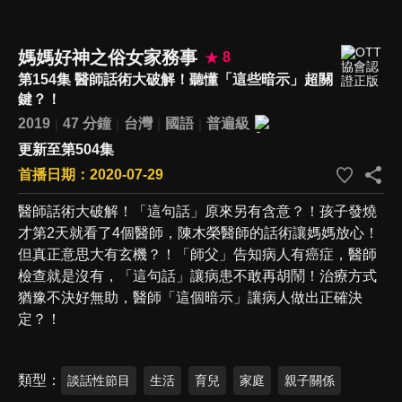
媽媽好神之俗女家務事
8
第154集 醫師話術大破解！聽懂「這些暗示」超關
鍵？！
2019
47 分鐘
台灣
國語
普遍級
更新至第504集
首播日期：2020-07-29
醫師話術大破解！「這句話」原來另有含意？！孩子發燒
才第2天就看了4個醫師，陳木榮醫師的話術讓媽媽放心！
但真正意思大有玄機？！「師父」告知病人有癌症，醫師
檢查就是沒有，「這句話」讓病患不敢再胡鬧！治療方式
猶豫不決好無助，醫師「這個暗示」讓病人做出正確決
定？！
類型
談話性節目
生活
育兒
家庭
親子關係