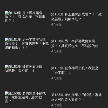
第150集 身上腫塊超危險？！「致
命惡瘤」判斷準則？！
47
分鐘
第151集 另一半背著我偷偷摸
摸？！其實我也有「不能說的秘
密」？！
47
分鐘
第152集 被衰神看上眼！我就是
「金不順」？！
47
分鐘
第153集 老的嫌棄小的找碴！家族
旅遊可以皆大歡喜？！
47
分鐘