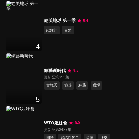
絕美地球 第一季
8.4
紀錄片
自然
4
綜藝新時代
8.3
更新至第355集
實境秀
旅遊
綜藝
職場
5
WTO姐妹會
8.9
更新至第3487集
國際
談話性節目
綜藝
娛樂