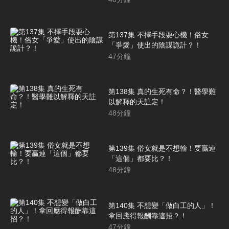
第137集 不擇手段耍心機！俗女
「爭愛」使出的陰謀詭計？！
47
分鐘
第138集 真的生死有命？！醫學難
以解釋的天註定！
48
分鐘
第139集 俗女就是不想輸！要贏連
「這個」都要比？！
48
分鐘
第140集 不想變「做白工的人」！
拿回應得報酬靠這招？！
47
分鐘