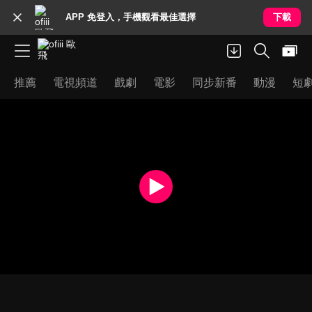
APP 免登入，手機觀看最佳選擇
下載
推薦
電視頻道
戲劇
電影
同步新番
動漫
短