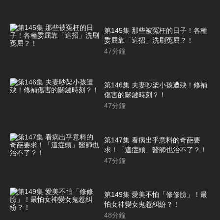
第145集 那些被冤枉的日子！各種
委屈靠「這招」洗刷冤屈？！
47
分鐘
第146集 夫妻吵架小孩遭殃！修補
傷害的關鍵時刻？！
47
分鐘
第147集 看病出乎意料的奇葩要
求！「這症頭」醫師也治不了？！
47
分鐘
第149集 愛美不怕「修修臉」！最
怕女神變女鬼惹糾紛？！
48
分鐘