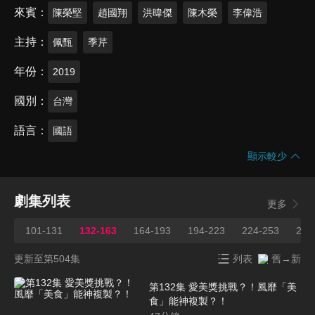
來賓
陳榮堅
趙國翔
洪暐傑
陳木榮
李偉浩
主持
佩甄
季芹
年份
2019
國別
台灣
語言
國語
顯示較少
劇集列表
更多
101-131
132-163
164-193
194-223
224-253
254
更新至第504集
列表
舊→新
第132集 愛美獎挑戰？！風靡「美
食」能神複製？！