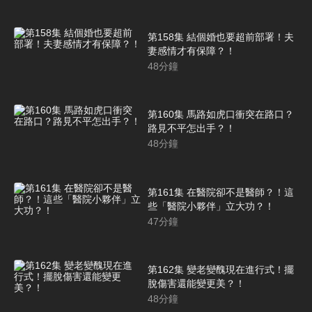
第158集 結個婚也要超前部署！夫
妻感情才有保障？！
48
分鐘
第160集 馬路如虎口衝突在路口？
路見不平怎出手？！
48
分鐘
第161集 在醫院卻不是醫師？！這
些「醫院小夥伴」立大功？！
47
分鐘
第162集 變老變醜現在進行式！擺
脫傷害還能變更美？！
48
分鐘