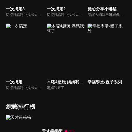
一次搞定3
一次搞定2
甄心分享小琳鐺
從流行話題中找出大眾關心的、正在煩惱的問題，由台灣好媳婦佩甄與日本型男風田親身實驗，替觀眾解決生活的大小事，傳授生活密技讓你「一次搞定」！
從流行話題中找出大眾關心的、正在煩惱的問題，由台灣好媳婦佩甄與日本型男風田親身實驗，替觀眾解決生活的大小事，傳授生活密技讓你「一次搞定」！
荒謬大師沈玉琳與佩甄全新搭檔，兩人幽默十足、幽默風趣地為節目穿針引線，結合各領域的職場達人、專家、明星PK暢談最IN話題，在快速變化的時代給您滿滿含金量的生活好智慧！
一次搞定
木曜4超玩 媽媽我來了
幸福學堂-親子系列
從流行話題中找出大眾關心的、正在煩惱的問題，由台灣好媳婦佩甄與日本型男風田親身實驗，替觀眾解決生活的大小事，傳授生活密技讓你「一次搞定」！
媽媽我來了
綜藝排行榜
天才衝衝衝
9.3