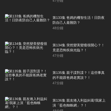
47
分鐘
第133集 爸媽的機智生活！日防夜
防自己人最難防？
48
分鐘
第134集 突然變美變瘦很開心？！
竟是恐怖疾病光臨？！
47
分鐘
第135集 親子諜對諜？！這些事真
的不能跟爸媽老實說？！
47
分鐘
第136集 親友捲入利益糾葛!我家上
演「藍色蜘蛛網」？！
48
分鐘