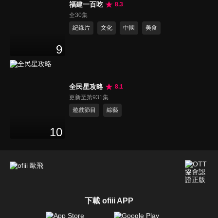
福建一百吃
8.3
全30集
紀錄片
文化
中國
美食
9
全民星攻略
8.1
更新至第931集
遊戲節目
綜藝
10
下載 ofiii APP