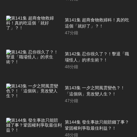
第141集 超商食物救婦科！真的吃
這個「就好了」？！
47
分鐘
第142集 忍你很久了？！擊退「職
場怪人」的求生術？！
48
分鐘
第143集 一夕之間風雲變色？！
「這個病」竟改變人生？！
47
分鐘
第144集 發生事故只能賠錢了事？
鞏固權利爭取最佳利益？！
48
分鐘