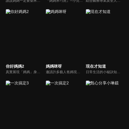
誰說媽媽一定要柴米油鹽醬醋茶，誰說媽媽就等於黃臉婆，不同顏值、不同族群、不同職業、不同年紀，來自各個角落的快樂媽媽們，將讓您看到媽媽們的搞笑、可愛、淚水、溫馨，現代的媽媽們，通通站出來吧~所有愛秀敢秀的媽咪們，都在《聽媽媽的話》。
『媽媽界巧虎』─小兒科醫師黃瑽寧，『國民媽媽』─鍾欣凌，兩人領軍擁有十八般武藝的好神媽媽團，為全台媽媽們發聲，所有育兒新知，家庭秘辛，全家大小健康，都會在《媽媽好神》一一解惑！
結合醫療專業及全人關懷的新型態節目，主持人黃瑽寧醫師親訪家庭，跨領域醫療顧問團全方位檢視，提供最完整、實用和正確的資訊來守護孩子的健康。
你好媽媽2
媽媽咪呀
現在才知道
真實展現「媽媽」身份的更多社會觸角，探討對「媽媽」概念的時代定義，探訪更多的當代媽媽。每期走進嘉賓生活，探討母親在家庭中、在自己生命中的位置。
邀請許多藝人爸媽現身說法，與相關專家顧問共同討論分享，以談話的方式進行，對一人爸媽和名人家庭教育有興趣的朋友一定不能錯過。
日常生活的小秘訣知多少？由理財專家賴憲政、美麗人妻季芹，用貼近民心的實際案例、最新時事的話題來分析研討，讓你了解生活中的理財消費、民生、旅遊等問題。