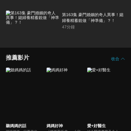
第163集 豪門婚姻的奇人異事！媳
婦養精蓄銳做「神準備」？！
47
分鐘
推薦影片
收合
聽媽媽的話
媽媽好神
愛+好醫生