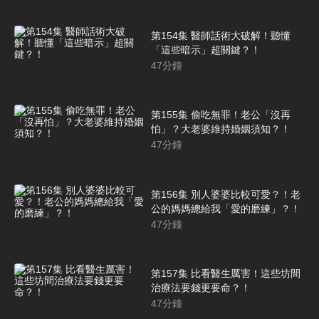
第154集 醫師話術大破解！聽懂
「這些暗示」超關鍵？！
47
分鐘
第155集 偷吃無罪！老公「沒再
怕」？大老婆維持婚姻須知？！
47
分鐘
第156集 別人婆婆比較可愛？！老
公的媽媽總給我「愛的磨練」？！
47
分鐘
第157集 比看醫生厲害！這些坊間
治療法要錢更要命？！
47
分鐘