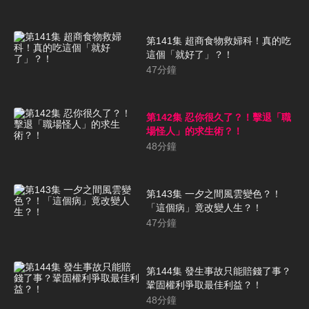
第141集 超商食物救婦科！真的吃
這個「就好了」？！
47
分鐘
第142集 忍你很久了？！擊退「職
場怪人」的求生術？！
48
分鐘
第143集 一夕之間風雲變色？！
「這個病」竟改變人生？！
47
分鐘
第144集 發生事故只能賠錢了事？
鞏固權利爭取最佳利益？！
48
分鐘