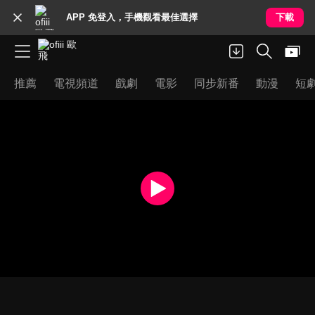
APP 免登入，手機觀看最佳選擇
下載
推薦
電視頻道
戲劇
電影
同步新番
動漫
短