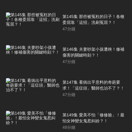
第145集 那些被冤枉的日子！各種
委屈靠「這招」洗刷冤屈？！
47
分鐘
第146集 夫妻吵架小孩遭殃！修補
傷害的關鍵時刻？！
47
分鐘
第147集 看病出乎意料的奇葩要
求！「這症頭」醫師也治不了？！
47
分鐘
第149集 愛美不怕「修修臉」！最
怕女神變女鬼惹糾紛？！
48
分鐘