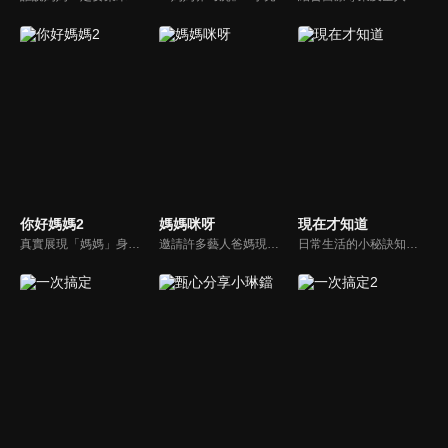
你好媽媽2
媽媽咪呀
現在才知道
真實展現「媽媽」身份的更多社會觸角，探討對「媽媽」概念的時代定義，探訪更多的當代媽媽。每期走進嘉賓生活，探討母親在家庭中、在自己生命中的位置。
邀請許多藝人爸媽現身說法，與相關專家顧問共同討論分享，以談話的方式進行，對一人爸媽和名人家庭教育有興趣的朋友一定不能錯過。
日常生活的小秘訣知多少？由理財專家賴憲政、美麗人妻季芹，用貼近民心的實際案例、最新時事的話題來分析研討，讓你了解生活中的理財消費、民生、旅遊等問題。