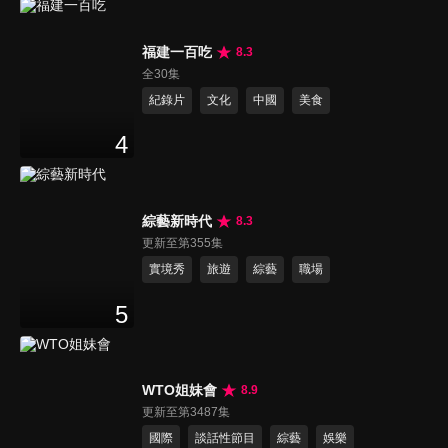
福建一百吃
8.3
全30集
紀錄片
文化
中國
美食
4
綜藝新時代
8.3
更新至第355集
實境秀
旅遊
綜藝
職場
5
WTO姐妹會
8.9
更新至第3487集
國際
談話性節目
綜藝
娛樂