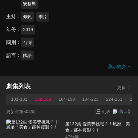
安格斯
主持
佩甄
季芹
年份
2019
國別
台灣
語言
國語
顯示較少
劇集列表
更多
101-131
132-163
164-193
194-223
224-253
254
更新至第504集
列表
舊→新
第132集 愛美獎挑戰？！風靡「美
食」能神複製？！
47
分鐘