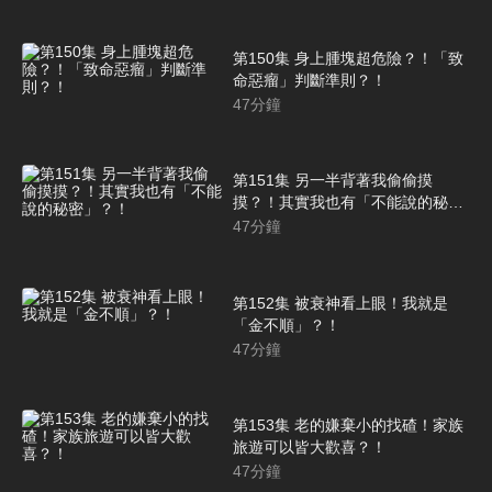
第150集 身上腫塊超危險？！「致
命惡瘤」判斷準則？！
47
分鐘
第151集 另一半背著我偷偷摸
摸？！其實我也有「不能說的秘
密」？！
47
分鐘
第152集 被衰神看上眼！我就是
「金不順」？！
47
分鐘
第153集 老的嫌棄小的找碴！家族
旅遊可以皆大歡喜？！
47
分鐘