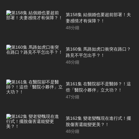
第158集 結個婚也要超前部署！夫
妻感情才有保障？！
48
分鐘
第160集 馬路如虎口衝突在路口？
路見不平怎出手？！
48
分鐘
第161集 在醫院卻不是醫師？！這
些「醫院小夥伴」立大功？！
47
分鐘
第162集 變老變醜現在進行式！擺
脫傷害還能變更美？！
48
分鐘