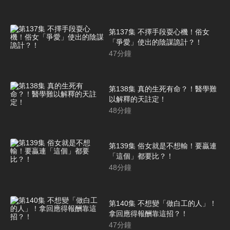
第137集 不擇手段耍心機！俗女
「爭愛」使出的陰謀詭計？！
47
分鐘
第138集 真的生死有命？！醫學難
以解釋的天註定！
48
分鐘
第139集 俗女就是不想輸！要贏連
「這個」都要比？！
48
分鐘
第140集 不想變「做白工的人」！
拿回應得報酬靠這招？！
47
分鐘