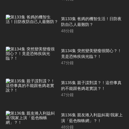
第133集 爸媽的機智生活！日防夜
防自己人最難防？
48
分鐘
第134集 突然變美變瘦很開心？！
竟是恐怖疾病光臨？！
47
分鐘
第135集 親子諜對諜？！這些事真
的不能跟爸媽老實說？！
47
分鐘
第136集 親友捲入利益糾葛!我家上
演「藍色蜘蛛網」？！
48
分鐘