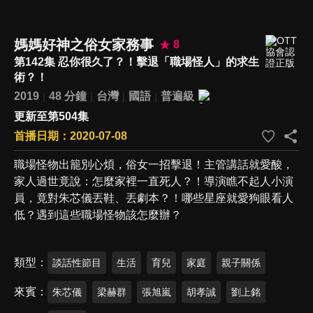
媽媽好神之俗女家務事
8
第142集 忍你很久了？！擊退「職場怪人」的求生
術？！
2019
48 分鐘
台灣
國語
普遍級
更新至第504集
首播日期：2020-07-08
職場怪物出籠別心煩，俗女一招擊退！主管講話就愛酸，
家人過世竟說：怎麼家裡一直死人？！導演瞧不起人小演
員，竟對朱芯儀丟鞋、丟劇本？！哪些星座就愛狗眼看人
低？遇到這些職場怪物該怎麼辦？
類型
談話性節目
生活
育兒
家庭
親子關係
來賓
朱芯儀
梁赫群
張旭嵐
胡孝誠
劉上銘