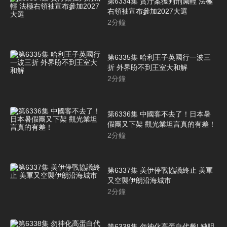
第6334集 貪汙案獲判刑減輕 法極
右領袖宣布參加2027大選
2
分鐘
第6335集 哈利王子英國行一波三
折 外界盼不到王室大和解
2
分鐘
第6336集 中國客不去了！日本暑
假團又下架 觀光業坦言真的有差！
2
分鐘
第6337集 美伊停戰協議終止 美軍
又空襲伊朗沿海城市
2
分鐘
第6338集 勿神化高蛋白代餐! 缺咀