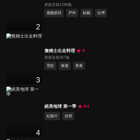
更新至第1280集
遊戲節目
戶外
綜藝
台灣
2
詹姆士出走料理
9
更新至第367集
烹飪
旅遊
美食
3
絕美地球 第一季
8.4
紀錄片
自然
4