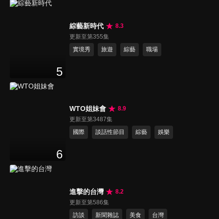
綜藝新時代
8.3
更新至第355集
實境秀
旅遊
綜藝
職場
5
WTO姐妹會
8.9
更新至第3487集
國際
談話性節目
綜藝
娛樂
6
進擊的台灣
8.2
更新至第586集
訪談
新聞雜誌
美食
台灣