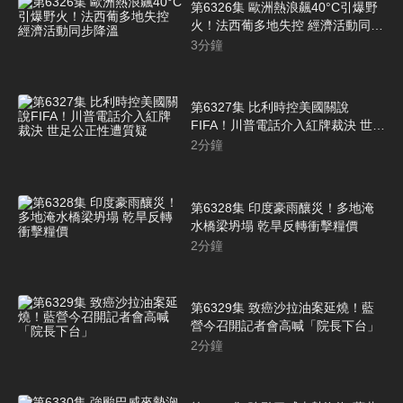
第6326集 歐洲熱浪飆40°C引爆野
火！法西葡多地失控 經濟活動同步
降溫
3
分鐘
第6327集 比利時控美國關說
FIFA！川普電話介入紅牌裁決 世足
公正性遭質疑
2
分鐘
第6328集 印度豪雨釀災！多地淹
水橋梁坍塌 乾旱反轉衝擊糧價
2
分鐘
第6329集 致癌沙拉油案延燒！藍
營今召開記者會高喊「院長下台」
2
分鐘