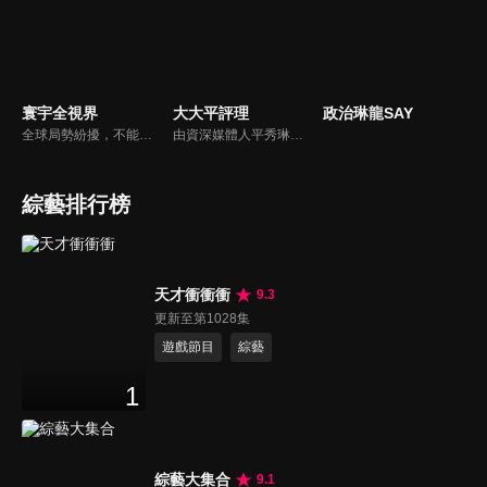
寰宇全視界
大大平評理
政治琳龍SAY
全球局勢紛擾，不能置身事外！主播任明玥主持，嶄新一季《寰宇全視界2.0》，集結各領域重磅嘉賓，犀利評論、深度視角，帶您洞悉世界局勢脈絡，開拓兩岸和國際新視野，《寰宇全視界2.0》，帶給您最具含金量的觀點。
由資深媒體人平秀琳所主持的時事討論節目，針對大眾關心的議題，邀請關鍵人物或意見領袖上節目，從各種角度深入剖析，並藉由多人的觀點交流，讓新聞事件的真相掏深一點，幫助觀眾了解當下最熱門的新聞議題，期使本節目成為台灣理性討論時事的典範。
綜藝排行榜
天才衝衝衝
9.3
更新至第1028集
遊戲節目
綜藝
1
綜藝大集合
9.1