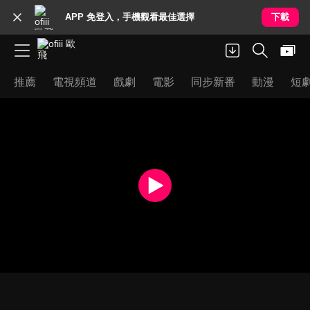
APP 免登入，手機觀看最佳選擇
下載
推薦
電視頻道
戲劇
電影
同步新番
動漫
短