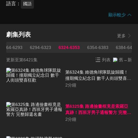
語言
國語
顯示較少
劇集列表
更多
6264-6293
6294-6323
6324-6353
6354-6383
6384-6413
更新至第6421集
列表
舊→新
第6324集 維德角球隊凱旋歸國！
撞期獨立紀念日 數千人街頭雙喜狂
歡
2
分鐘
第6325集 路邊撿畫框竟是索羅亞
真跡！西班牙男子通報警方 完整歸
還名畫
2
分鐘