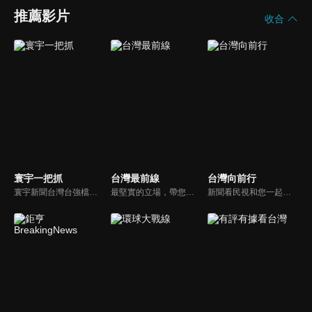
推薦影片
收合
寰宇一把抓
台灣最前線
台灣向前行
寰宇新聞台灣台強檔政論節目《寰宇一把抓》，與您一起「抓新聞、抓時事、抓遍台灣政經大小事！由資深社會記者張炤和獨挑大樑主持。張炤和投入新聞前線多年，總是充滿活力的帶給觀眾台灣社會大小事，結合資深社會記者的見聞與觀點，激盪各路實力派專家點評，與您一起掌握政壇人事物即時動態與最新走勢。
最堅實的立場，帶您洞悉台灣新知。最專業的陣容，帶您打開『視』界。政治人民做主，一同掌握即實政壇資訊，『EYE』台灣的政論談話節目。
新聞看民視和您一起討論最新最熱的時事新聞！