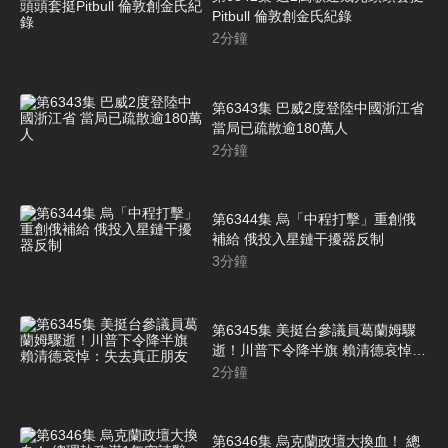
Pitbull 倫敦創金氏紀錄
2
分鐘
第6343集 巴威2度登陸中國浙江省
當局已疏散逾180萬人
2
分鐘
第6344集 烏「中程打擊」重創俄
補給 俄投入星鏈干擾器反制
3
分鐘
第6345集 美挺台參議員葛蘭姆驟
逝！川普下令降半旗 賴清德哀悼：
失去真正朋友
2
分鐘
第6346集 烏克蘭政壇大換血！ 總