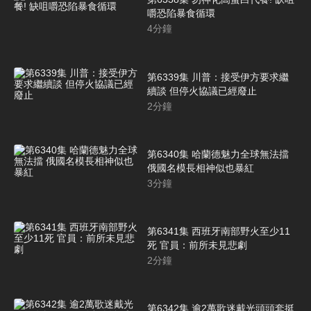
嚼恐陷暴食循環
4
分鐘
第6339集 川普：接受伊方要求繼
續談 但停火協議已經廢止
2
分鐘
第6340集 哈蘭德魅力全球無法擋
俄國名模長相神似也暴紅
3
分鐘
第6341集 西班牙南部野火至少11
死 官員：前所未見悲劇
2
分鐘
第6342集 逾2萬歌迷戴光頭頭套挺