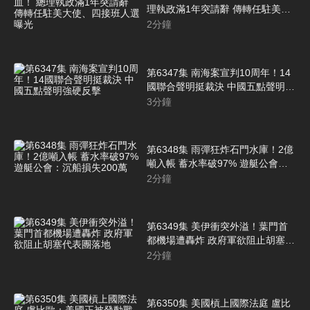
理執政滿1年突請辭 傳轉任駐美大
使、四接班人選曝光
2
分鐘
第6347集 南海案宣判10周年！14
國聯合聲明挺裁決 中國五點聲明強
硬反擊
3
分鐘
第6348集 雨彈狂炸石門水庫！2億
噸入帳 蓄水率破97% 遊艇公會：
沉船損失200萬
2
分鐘
第6349集 美伊衝突外溢！葉門首
都機場遭轟炸 政府軍欲阻止胡塞代
表團落地
2
分鐘
第6350集 美國槓上國際法庭 盧比