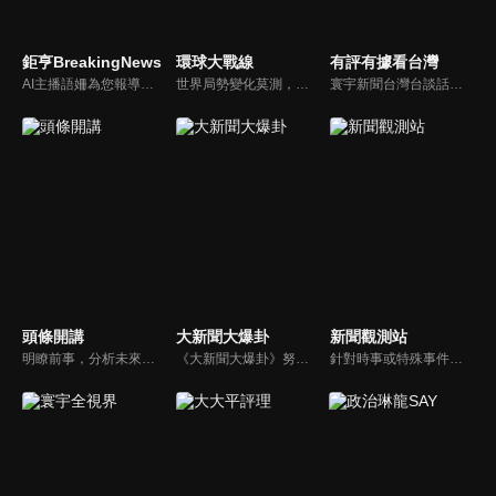
鉅亨BreakingNews
環球大戰線
有評有據看台灣
AI主播語姍為您報導【鉅亨Breaking News】！每週播報大事，讓新聞更貼近你！
世界局勢變化莫測，你我都身在其中，國際之間合縱連橫，外交、政治、經濟、軍事、科技，無所不爭、無所不戰，《環球大戰線》全方位觀點，與您一起剖析戰略，走進環球競爭最前線！
寰宇新聞台灣台談話性節目《有評有據看台灣》節目跳脫來賓演繹的「浮誇情境式政論型態」，改採網路大數據點題，直視分析選情實相，帶您「有評、有據」的遍覽政經大小事。
頭條開講
大新聞大爆卦
新聞觀測站
明瞭前事，分析未來走向，周玉琴告訴您沒想到的大小事背後真相。你不理政治，政治卻未必不會影響你！世界政治勢力結構快速改變，新時代降臨，舊思想如何進化，台灣新思路能否頂得住大國衝擊，最接近民意的聲音，都在《頭條開講》。
《大新聞大爆卦》努力秉持著監督政府的精神，繼續在網路上努力說出事實。
針對時事或特殊事件邀請來賓進行深度探討，或專訪各領域傑出人士。