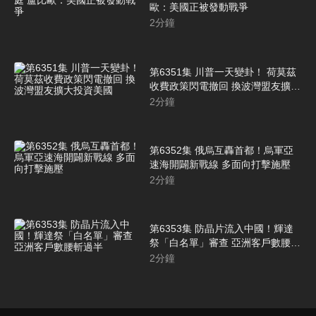
歐：美國正被發動戰爭
2
分鐘
第6351集 川普一天變卦！ 荷莫茲
收費政策閃電撤回 換波灣盟友擴大
投資美國
2
分鐘
第6352集 俄烏互轟首都！烏軍亞
速海開闢新戰線 多面向打擊施壓
2
分鐘
第6353集 防晶片流入中國！輝達
祭「白名單」審查 亞洲客戶數腰斬
過半
2
分鐘