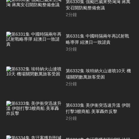
第6330集 強颱巴威來勢洶洶 蔣萬
安召開防颱整備會議
2
分鐘
第6331集 中國時隔兩年再試射戰
略導彈 紐澳日一致譴責
3
分鐘
第6332集 埃特納火山連噴10天 機
場關閉數萬旅客受困
2
分鐘
第6333集 美伊衝突迅速升溫 伊朗
打擊3艘商船.美軍轟炸反擊
2
分鐘