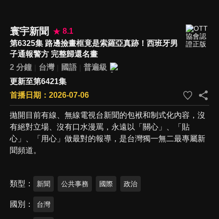
寰宇新聞
8.1
第6325集 路邊撿畫框竟是索羅亞真跡！西班牙男
子通報警方 完整歸還名畫
2 分鐘
台灣
國語
普遍級
更新至第6421集
首播日期：2026-07-06
拋開目前有線、無線電視台新聞的包袱和制式化內容，沒
有絕對立場、沒有口水漫罵，永遠以「關心」、「貼
心」、「用心」做最對的報導，是台灣獨一無二最專屬新
聞頻道。
類型
新聞
公共事務
國際
政治
國別
台灣