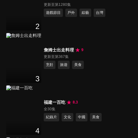
更新至第1280集
遊戲節目
戶外
綜藝
台灣
2
詹姆士出走料理
9
更新至第367集
烹飪
旅遊
美食
3
福建一百吃
8.3
全30集
紀錄片
文化
中國
美食
4