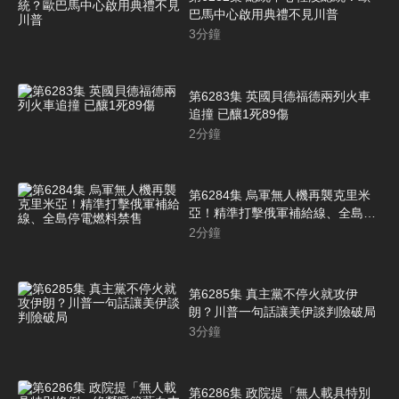
巴馬中心啟用典禮不見川普
3
分鐘
第6283集 英國貝德福德兩列火車
追撞 已釀1死89傷
2
分鐘
第6284集 烏軍無人機再襲克里米
亞！精準打擊俄軍補給線、全島停
電燃料禁售
2
分鐘
第6285集 真主黨不停火就攻伊
朗？川普一句話讓美伊談判險破局
3
分鐘
第6286集 政院提「無人載具特別