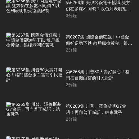
第6266集 美伊閃簽電子協議 雙方
仍在多處不同調？以色列表明拒受
協議限制
3
分鐘
第6267集 國際金價狂飆！中國金
價卻逆勢下跌 散戶瘋搶黃金、銀樓
老闆陷苦戰
2
分鐘
第6268集 川普80大壽好開心！格
鬥擂台搬白宮前引民批評
2
分鐘
第6269集 川普、澤倫斯基G7會
晤！再向普丁喊話：結束戰爭
2
分鐘