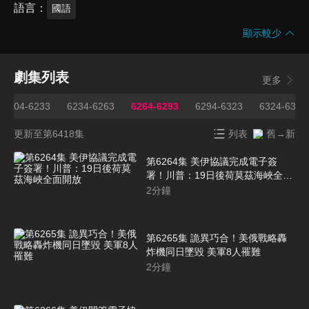
語言
國語
顯示較少
劇集列表
更多
6204-6233
6234-6263
6264-6293
6294-6323
6324-6353
更新至第6418集
列表
舊→新
第6264集 美伊協議完成電子簽
署！川普：19日後荷莫茲海峽全面
開放
2
分鐘
第6265集 詭異巧合！美俄戰略轟
炸機同日墜毀 美軍8人罹難
2
分鐘