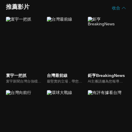
推薦影片
收合
寰宇一把抓
台灣最前線
鉅亨BreakingNews
寰宇新聞台灣台強檔政論節目《寰宇一把抓》，與您一起「抓新聞、抓時事、抓遍台灣政經大小事！由資深社會記者張炤和獨挑大樑主持。張炤和投入新聞前線多年，總是充滿活力的帶給觀眾台灣社會大小事，結合資深社會記者的見聞與觀點，激盪各路實力派專家點評，與您一起掌握政壇人事物即時動態與最新走勢。
最堅實的立場，帶您洞悉台灣新知。最專業的陣容，帶您打開『視』界。政治人民做主，一同掌握即實政壇資訊，『EYE』台灣的政論談話節目。
AI主播語姍為您報導【鉅亨Breaking News】！每週播報大事，讓新聞更貼近你！