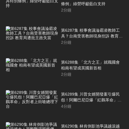
條例」綠營呼籲藍白支持
2
分鐘
第6287集 校事會議淪霸凌教師工
具？台南受害教師現身控訴 教育局
遭批主政失當
2
分鐘
第6288集 「北方之王」就職國會
柏南有望成英國新首相
2
分鐘
第6289集 川普女婿開發案引爆民
怨！阿爾巴尼亞爆「紅鸛革命」反
對者上街嗆總理下台
4
分鐘
第6290集 林肯倒影池爭議越滾越