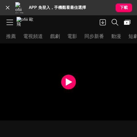
APP 免登入，手機觀看最佳選擇
下載
推薦
電視頻道
戲劇
電影
同步新番
動漫
短