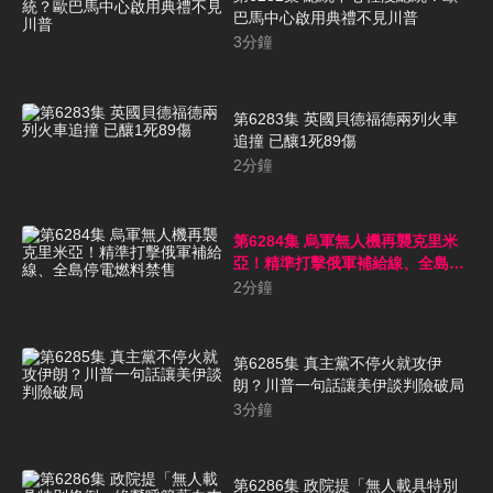
巴馬中心啟用典禮不見川普
3
分鐘
第6283集 英國貝德福德兩列火車
追撞 已釀1死89傷
2
分鐘
第6284集 烏軍無人機再襲克里米
亞！精準打擊俄軍補給線、全島停
電燃料禁售
2
分鐘
第6285集 真主黨不停火就攻伊
朗？川普一句話讓美伊談判險破局
3
分鐘
第6286集 政院提「無人載具特別