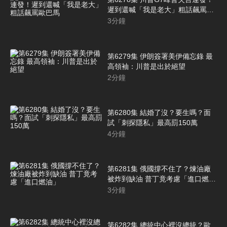
遲到還喊「我是老大」粗話飆罵歐
巴馬
3
分鐘
第6279集 伊朗簽署美伊備忘錄 最
高領袖：川普是出於絕望
2
分鐘
第6280集 結婚了沒？要生嗎？面
試「刺探隱私」最高罰150萬
4
分鐘
第6281集 俄國撐不住了？煉油廠
被炸到缺油 普丁竟考慮「進口燃
油」
3
分鐘
第6282集 總統中心裡沒總統？歐