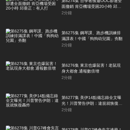
第6274集 台學者獲邀OOC卻遭全
面撤銷 肯亞機場受困20小時 邱垂
正：有人打
2
分鐘
第6275集 鋼琴課、跑步機訓練排
滿課表！中國「狗狗幼兒園」夯翻
2
分鐘
第6276集 東京也爆鼠害！老鼠現
身大都會.通報數倍增
2
分鐘
第6277集 美伊14點備忘錄全文曝
光！川普警告伊朗：違規就恢復轟
炸
2
分鐘
第6278集 川普G7峰會失言連發！