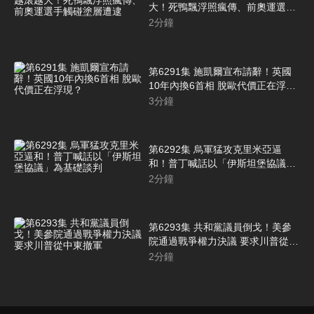
大！死鴨飄浮照瘋傳、前奧運選手
觸碰塗層遭逮
2
分鐘
第6291集 施凱爾宣布請辭！英國
10年內換6首相 脫歐代價正在浮
現？
3
分鐘
第6292集 烏軍猛攻克里米亞逼
和！普丁喊話以「伊斯坦堡協議」
為基礎談判
2
分鐘
第6293集 共和黨議員倒戈！美參
院通過戰爭權力決議 要求川普從中
東撤軍
2
分鐘