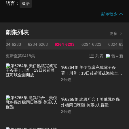
語言
國語
顯示較少
劇集列表
更多
6204-6233
6234-6263
6264-6293
6294-6323
6324-6353
更新至第6418集
列表
舊→新
第6264集 美伊協議完成電子簽
署！川普：19日後荷莫茲海峽全面
開放
2
分鐘
第6265集 詭異巧合！美俄戰略轟
炸機同日墜毀 美軍8人罹難
2
分鐘