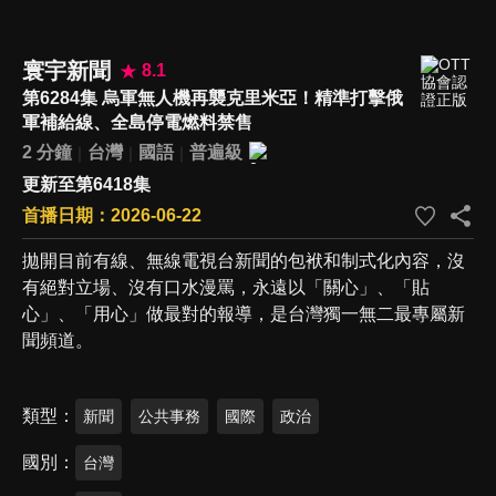
寰宇新聞
8.1
第6284集 烏軍無人機再襲克里米亞！精準打擊俄
軍補給線、全島停電燃料禁售
2 分鐘
台灣
國語
普遍級
更新至第6418集
首播日期：2026-06-22
拋開目前有線、無線電視台新聞的包袱和制式化內容，沒
有絕對立場、沒有口水漫罵，永遠以「關心」、「貼
心」、「用心」做最對的報導，是台灣獨一無二最專屬新
聞頻道。
類型
新聞
公共事務
國際
政治
國別
台灣