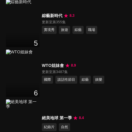
綜藝新時代
8.3
更新至第355集
實境秀
旅遊
綜藝
職場
5
WTO姐妹會
8.9
更新至第3487集
國際
談話性節目
綜藝
娛樂
6
絕美地球 第一季
8.4
紀錄片
自然