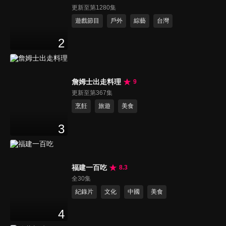
更新至第1280集
遊戲節目
戶外
綜藝
台灣
2
詹姆士出走料理
9
更新至第367集
烹飪
旅遊
美食
3
福建一百吃
8.3
全30集
紀錄片
文化
中國
美食
4