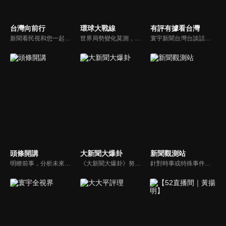
台灣向前行
環球大戰線
有評有據看台灣
新聞看民視和您一起討論最新最熱的時事新聞！
世界局勢變化莫測，你我都身在其中，國際之間合縱連橫，外交、政治、經濟、軍事、科技，無所不爭、無所不戰，《環球大戰線》全方位觀點，與您一起剖析戰略，走進環球競爭最前線！
寰宇新聞台灣台談話性節目《有評有據看台灣》節目跳脫來賓演繹的「浮誇情境式政論型態」，改採網路大數據點題，直視分析選情實相，帶您「有評、有據」的遍覽政經大小事。
頭條開講
大新聞大爆卦
新聞觀測站
明瞭前事，分析未來走向，周玉琴告訴您沒想到的大小事背後真相。你不理政治，政治卻未必不會影響你！世界政治勢力結構快速改變，新時代降臨，舊思想如何進化，台灣新思路能否頂得住大國衝擊，最接近民意的聲音，都在《頭條開講》。
《大新聞大爆卦》努力秉持著監督政府的精神，繼續在網路上努力說出事實。
針對時事或特殊事件邀請來賓進行深度探討，或專訪各領域傑出人士。