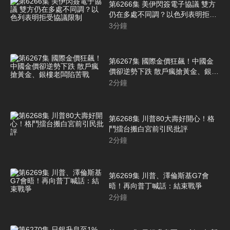
第6266集 美伊閃簽電子協議 雙方
仍在多處不同調？以色列表明拒受
協議限制
3
分鐘
第6267集 國際金價狂飆！中國金
價卻逆勢下跌 散戶瘋搶黃金、銀樓
老闆陷苦戰
2
分鐘
第6268集 川普80大壽好開心！格
鬥擂台搬白宮前引民批評
2
分鐘
第6269集 川普、澤倫斯基G7會
晤！再向普丁喊話：結束戰爭
2
分鐘