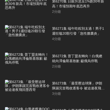
第6270集 日銀升息至1%創30年新
高！市場預期年底恐再升
2
分鐘
第6271集 端午吃粽別太過！男子1
週狂嗑20顆引發「急性膽囊炎」
4
分鐘
第6272集 普丁盟友轉向！白俄總
統向澤倫斯基致歉 籲俄烏停戰
2
分鐘
第6273集 「最受壓迫球隊」伊朗
隊踢完首戰收逐客令 被迫連夜飛回
墨西哥
3
分鐘