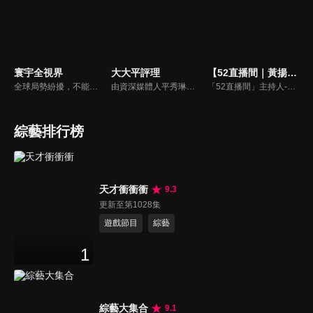
寰宇全視界
大大平評理
【52直播間｜黃揚明】
全球局勢紛擾，不能置身事外！主播任明玥主持，嶄新一季《寰宇全視界2.0》，集結各領域重磅嘉賓，犀利評論、深度視角，帶您洞悉世界局勢脈絡，開拓兩岸和國際新視野，《寰宇全視界2.0》，帶給您最具含金量的觀點。
由資深媒體人平秀琳所主持的時事討論節目，針對大眾關心的議題，邀請關鍵人物或意見領袖上節目，從各種角度深入剖析，並藉由多人的觀點交流，讓新聞事件的真相掏深一點，幫助觀眾了解當下最熱門的新聞議題，期使本節目成為台灣理性討論時事的典範。
「52直播間」主持人-黃揚明（剝雞）為您還原「新聞真相」，給您最重磅的新聞評論。
綜藝排行榜
天才衝衝衝
9.3
更新至第1028集
遊戲節目
綜藝
1
綜藝大集合
9.1