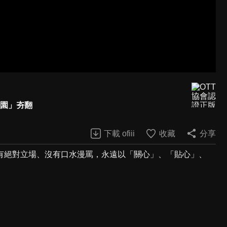
兒園」夯翻
下載 ofiii
收藏
分享
有絕對立場、沒有口水漫罵，永遠以「關心」、「貼心」、
。