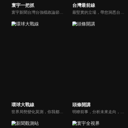
寰宇一把抓
台灣最前線
寰宇新聞台灣台強檔政論節目《寰宇一把抓》，與您一起「抓新聞、抓時事、抓遍台灣政經大小事！由資深社會記者張炤和獨挑大樑主持。張炤和投入新聞前線多年，總是充滿活力的帶給觀眾台灣社會大小事，結合資深社會記者的見聞與觀點，激盪各路實力派專家點評，與您一起掌握政壇人事物即時動態與最新走勢。
最堅實的立場，帶您洞悉台灣新知。最專業的陣容，帶您打開『視』界。政治人民做主，一同掌握即實政壇資訊，『EYE』台灣的政論談話節目。
環球大戰線
頭條開講
世界局勢變化莫測，你我都身在其中，國際之間合縱連橫，外交、政治、經濟、軍事、科技，無所不爭、無所不戰，《環球大戰線》全方位觀點，與您一起剖析戰略，走進環球競爭最前線！
明瞭前事，分析未來走向，周玉琴告訴您沒想到的大小事背後真相。你不理政治，政治卻未必不會影響你！世界政治勢力結構快速改變，新時代降臨，舊思想如何進化，台灣新思路能否頂得住大國衝擊，最接近民意的聲音，都在《頭條開講》。