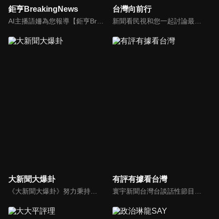
鉅亨BreakingNews
台灣向前行
AI主播語姍為您報導【鉅亨Breaking News】！每週播報大事，讓新聞更貼近你！
新聞看民視和您一起討論最新最熱的時事新聞！
大新聞大爆卦
有評有據看台灣
《大新聞大爆卦》努力秉持著監督政府的精神，繼續在網路上努力說出事實。
寰宇新聞台灣台談話性節目《有評有據看台灣》節目跳脫來賓演繹的「浮誇情境式政論型態」，改採網路大數據點題，直視分析選情實相，帶您「有評、有據」的遍覽政經大小事。