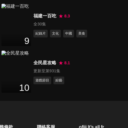
第6283集 英國貝德福德兩列火
福建一百吃
車追撞 已釀1死89傷
8.3
2
分鐘
全30集
紀錄片
文化
中國
美食
第6284集 烏軍無人機再襲克里
9
米亞！精準打擊俄軍補給線、
2
分鐘
全島停電燃料禁售
全民星攻略
8.1
第6285集 真主黨不停火就攻伊
更新至第931集
朗？川普一句話讓美伊談判險
3
分鐘
破局
遊戲節目
綜藝
10
第6286集 政院提「無人載具特
別條例」綠營呼籲藍白支持
2
分鐘
第6287集 校事會議淪霸凌教師
務條款
聯絡客服
ofiii lt’s all free