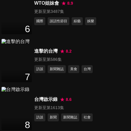
發！遲到還喊「我是老大」粗
WTO姐妹會
8.9
3
分鐘
話飆罵歐巴馬
更新至第3487集
國際
談話性節目
綜藝
娛樂
第6279集 伊朗簽署美伊備忘錄
6
最高領袖：川普是出於絕望
2
分鐘
進擊的台灣
8.2
第6280集 結婚了沒？要生嗎？
更新至第586集
面試「刺探隱私」最高罰150萬
4
分鐘
訪談
新聞雜誌
美食
台灣
7
第6281集 俄國撐不住了？煉油
廠被炸到缺油 普丁竟考慮「進
3
分鐘
口燃油」
台灣啟示錄
8.6
更新至第1613集
第6282集 總統中心裡沒總統？
訪談
新聞
新聞雜誌
社會
歐巴馬中心啟用典禮不見川普
8
3
分鐘