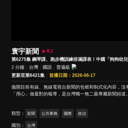
寰宇新聞
8.1
第6275集 鋼琴課、跑步機訓練排滿課表！中國「狗狗幼
2 分鐘
台灣
國語
普遍級
更新至第6421集
首播日期：2026-06-17
拋開目前有線、無線電視台新聞的包袱和制式化內容，沒
「用心」做最對的報導，是台灣獨一無二最專屬新聞頻道
類型
新聞
公共事務
國際
政治
國別
台灣