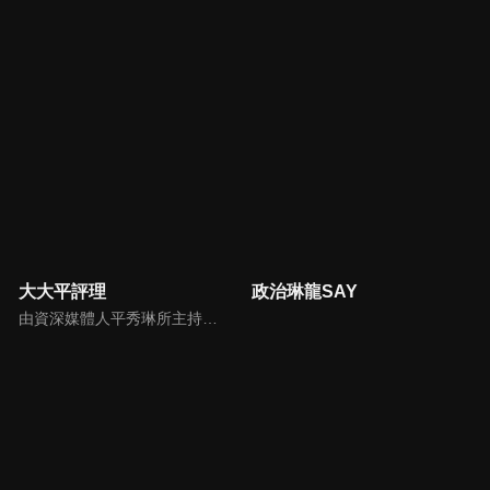
大大平評理
政治琳龍SAY
由資深媒體人平秀琳所主持的時事討論節目，針對大眾關心的議題，邀請關鍵人物或意見領袖上節目，從各種角度深入剖析，並藉由多人的觀點交流，讓新聞事件的真相掏深一點，幫助觀眾了解當下最熱門的新聞議題，期使本節目成為台灣理性討論時事的典範。