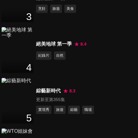
第6274集 台學者獲邀OOC卻
烹飪
旅遊
美食
3
遭全面撤銷 肯亞機場受困20小
2
分鐘
時 邱垂正：有人打
第6275集 鋼琴課、跑步機訓練
絕美地球 第一季
8.4
排滿課表！中國「狗狗幼兒
2
分鐘
園」夯翻
紀錄片
自然
4
第6276集 東京也爆鼠害！老鼠
現身大都會.通報數倍增
2
分鐘
綜藝新時代
8.3
更新至第355集
第6277集 美伊14點備忘錄全文
曝光！川普警告伊朗：違規就
實境秀
旅遊
綜藝
職場
5
2
分鐘
恢復轟炸
第6278集 川普G7峰會失言連