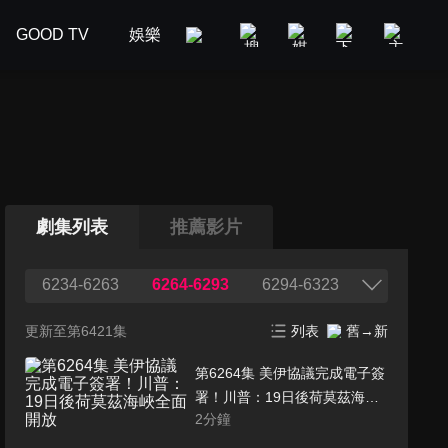
GOOD TV
娛樂
美食旅遊
新聞政論
汽車
劇集列表
推薦影片
6234-6263
6264-6293
6294-6323
更新至第6421集
列表
舊→新
第6264集 美伊協議完成電子簽
署！川普：19日後荷莫茲海峽
2
分鐘
全面開放