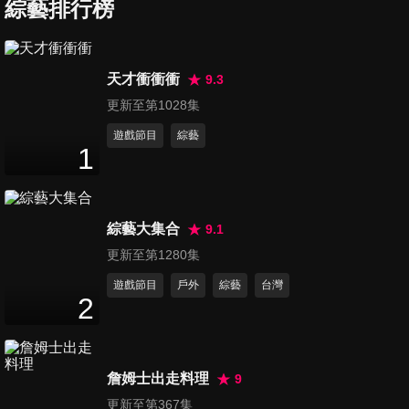
會晤！再向普丁喊話：結束戰
綜藝排行榜
2
分鐘
爭
第6270集 日銀升息至1%創30
天才衝衝衝
9.3
年新高！市場預期年底恐再升
更新至第1028集
2
分鐘
遊戲節目
綜藝
1
第6271集 端午吃粽別太過！男
子1週狂嗑20顆引發「急性膽囊
4
分鐘
炎」
綜藝大集合
9.1
第6272集 普丁盟友轉向！白俄
更新至第1280集
總統向澤倫斯基致歉 籲俄烏停
遊戲節目
戶外
綜藝
台灣
2
分鐘
戰
2
第6273集 「最受壓迫球隊」伊
朗隊踢完首戰收逐客令 被迫連
詹姆士出走料理
9
3
分鐘
夜飛回墨西哥
更新至第367集