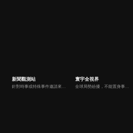
新聞觀測站
寰宇全視界
針對時事或特殊事件邀請來賓進行深度探討，或專訪各領域傑出人士。
全球局勢紛擾，不能置身事外！主播任明玥主持，嶄新一季《寰宇全視界2.0》，集結各領域重磅嘉賓，犀利評論、深度視角，帶您洞悉世界局勢脈絡，開拓兩岸和國際新視野，《寰宇全視界2.0》，帶給您最具含金量的觀點。