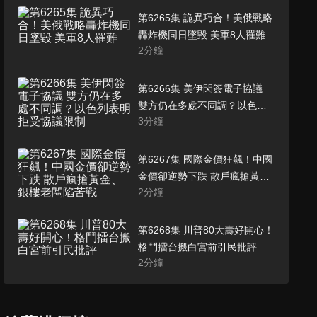
第6265集 詭異巧合！美俄戰略
轟炸機同日墜毀 美軍8人罹難
2
分鐘
第6266集 美伊閃簽電子協議
雙方仍在多處不同調？以色列
3
分鐘
表明拒受協議限制
第6267集 國際金價狂飆！中國
金價卻逆勢下跌 散戶瘋搶黃
2
分鐘
金、銀樓老闆陷苦戰
第6268集 川普80大壽好開心！
格鬥擂台搬白宮前引民批評
2
分鐘
第6269集 川普、澤倫斯基G7