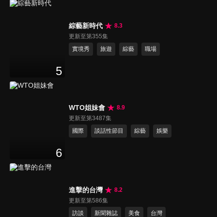
綜藝新時代
8.3
更新至第355集
實境秀
旅遊
綜藝
職場
5
WTO姐妹會
8.9
更新至第3487集
國際
談話性節目
綜藝
娛樂
6
進擊的台灣
8.2
更新至第586集
訪談
新聞雜誌
美食
台灣