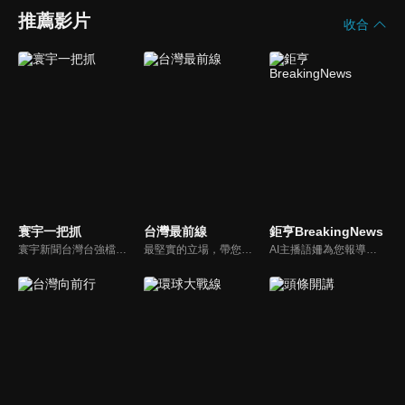
推薦影片
收合
寰宇一把抓
台灣最前線
鉅亨BreakingNews
寰宇新聞台灣台強檔政論節目《寰宇一把抓》，與您一起「抓新聞、抓時事、抓遍台灣政經大小事！由資深社會記者張炤和獨挑大樑主持。張炤和投入新聞前線多年，總是充滿活力的帶給觀眾台灣社會大小事，結合資深社會記者的見聞與觀點，激盪各路實力派專家點評，與您一起掌握政壇人事物即時動態與最新走勢。
最堅實的立場，帶您洞悉台灣新知。最專業的陣容，帶您打開『視』界。政治人民做主，一同掌握即實政壇資訊，『EYE』台灣的政論談話節目。
AI主播語姍為您報導【鉅亨Breaking News】！每週播報大事，讓新聞更貼近你！