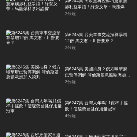
第6244集 民眾黨再控蘇巧慧家族
涉利益爭議！綠營反擊：烏龍爆料
拿出證據
2
分鐘
第6245集 台美軍事交流預算暴增
12倍 馬文君：川普要來？
2
分鐘
第6246集 美國抽身？俄方曝華府
已暫停調解 澤倫斯基急籲歐洲加入
談判
2
分鐘
第6247集 台灣人年喝11億杯手搖
飲！便秘藥登健保用量冠軍
4
分鐘
第6248集 西班牙聖家堂邁向完工