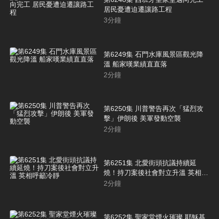
居民憂遭迫遷讓路工程
3
分鐘
第6249集 石門水庫風景區觀光降
溫 船家嘆業績直直落
2
分鐘
第6250集 川普警告再次「猛烈攻
擊」伊朗後 美軍發動空襲
2
分鐘
第6251集 北愛街頭抗議持續延
燒！持刀案後社會對立升溫 英相呼
籲冷靜
2
分鐘
第6252集 聖家堂煙火璀璨 耶穌基