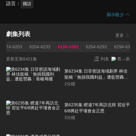
語言
國語
顯示較少
劇集列表
更多
6174-6203
6204-6233
6234-6263
6264-6293
6294-6323
更新至第6421集
列表
舊→新
第6234集 日菲密談海域劃界 林佳
龍稱「無損我國利益」遭藍營轟：
喪權辱國
2
分鐘
第6235集 睽違7年再訪北韓 習近平
6/8將赴平壤會金正恩
3
分鐘