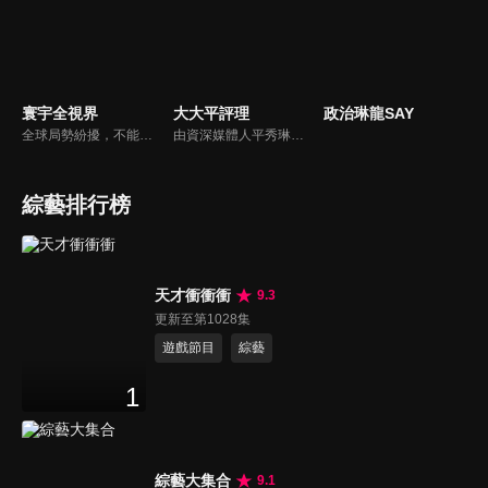
寰宇全視界
大大平評理
政治琳龍SAY
全球局勢紛擾，不能置身事外！主播任明玥主持，嶄新一季《寰宇全視界2.0》，集結各領域重磅嘉賓，犀利評論、深度視角，帶您洞悉世界局勢脈絡，開拓兩岸和國際新視野，《寰宇全視界2.0》，帶給您最具含金量的觀點。
由資深媒體人平秀琳所主持的時事討論節目，針對大眾關心的議題，邀請關鍵人物或意見領袖上節目，從各種角度深入剖析，並藉由多人的觀點交流，讓新聞事件的真相掏深一點，幫助觀眾了解當下最熱門的新聞議題，期使本節目成為台灣理性討論時事的典範。
綜藝排行榜
天才衝衝衝
9.3
更新至第1028集
遊戲節目
綜藝
1
綜藝大集合
9.1