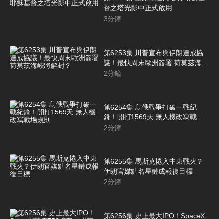
督之塔光影中正式啟用
3
分鐘
第6253集 川普宣布與伊朗達成協
議！最快周末歐洲簽署 荷莫茲海峽
將解封？
2
分鐘
第6254集 烏俄戰爭打破一戰紀
錄！開打1569天 無人機改寫戰場
規則
2
分鐘
第6255集 馬斯克捲入中東戰火？
伊朗官媒點名星鏈成報復目標
2
分鐘
第6256集 史上最大IPO！SpaceX