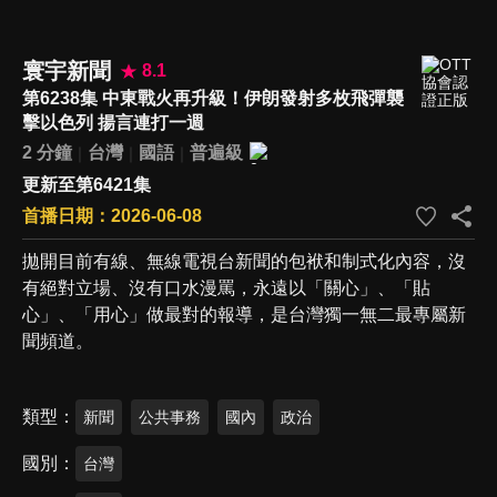
寰宇新聞
8.1
第6238集 中東戰火再升級！伊朗發射多枚飛彈襲
擊以色列 揚言連打一週
2 分鐘
台灣
國語
普遍級
更新至第6421集
首播日期：2026-06-08
拋開目前有線、無線電視台新聞的包袱和制式化內容，沒
有絕對立場、沒有口水漫罵，永遠以「關心」、「貼
心」、「用心」做最對的報導，是台灣獨一無二最專屬新
聞頻道。
類型
新聞
公共事務
國內
政治
國別
台灣