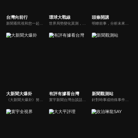
台灣向前行
環球大戰線
頭條開講
新聞看民視和您一起討論最新最熱的時事新聞！
世界局勢變化莫測，你我都身在其中，國際之間合縱連橫，外交、政治、經濟、軍事、科技，無所不爭、無所不戰，《環球大戰線》全方位觀點，與您一起剖析戰略，走進環球競爭最前線！
明瞭前事，分析未來走向，周玉琴告訴您沒想到的大小事背後真相。你不理政治，政治卻未必不會影響你！世界政治勢力結構快速改變，新時代降臨，舊思想如何進化，台灣新思路能否頂得住大國衝擊，最接近民意的聲音，都在《頭條開講》。
大新聞大爆卦
有評有據看台灣
新聞觀測站
《大新聞大爆卦》努力秉持著監督政府的精神，繼續在網路上努力說出事實。
寰宇新聞台灣台談話性節目《有評有據看台灣》節目跳脫來賓演繹的「浮誇情境式政論型態」，改採網路大數據點題，直視分析選情實相，帶您「有評、有據」的遍覽政經大小事。
針對時事或特殊事件邀請來賓進行深度探討，或專訪各領域傑出人士。