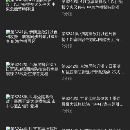
第6240集 4月協議險撕毀！以伊短
暫交火又停火 中東危機暫時降溫
2
分鐘
第6241集 伊朗重啟對以色列攻
勢！胡塞同步封鎖以國船隻 紅海危
機再起
2
分鐘
第6242集 台海局勢升溫？日軍演
加強西南防衛進行奪島演練 25式滑
空彈首亮相
2
分鐘
第6243集 世界盃開幕倒數！墨西
哥爆大規模抗議 市中心遭占領引憂
慮
2
分鐘