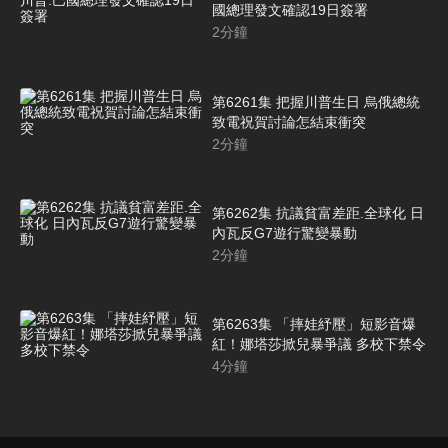
國總理發文確認19日簽署
2
分鐘
第6261集 把握川普生日 烏俄總統
致電祝賀討論怎結束衝突
2
分鐘
第6262集 抗議貧富差距.全球化 日
內瓦反G7遊行驚變暴動
2
分鐘
第6263集 「摔娃紓壓」短影音爆
紅！娜塔莎掀兒暴爭議 多校下禁令
4
分鐘