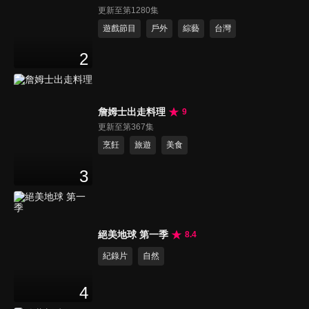
更新至第1280集
遊戲節目
戶外
綜藝
台灣
2
詹姆士出走料理
9
更新至第367集
烹飪
旅遊
美食
3
絕美地球 第一季
8.4
紀錄片
自然
4