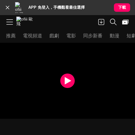
APP 免登入，手機觀看最佳選擇
下載
推薦
電視頻道
戲劇
電影
同步新番
動漫
短