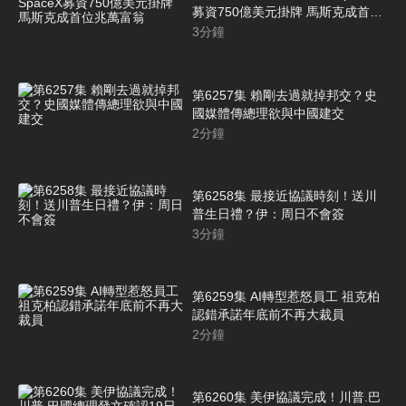
募資750億美元掛牌 馬斯克成首位
兆萬富翁
3
分鐘
第6257集 賴剛去過就掉邦交？史
國媒體傳總理欲與中國建交
2
分鐘
第6258集 最接近協議時刻！送川
普生日禮？伊：周日不會簽
3
分鐘
第6259集 AI轉型惹怒員工 祖克柏
認錯承諾年底前不再大裁員
2
分鐘
第6260集 美伊協議完成！川普.巴