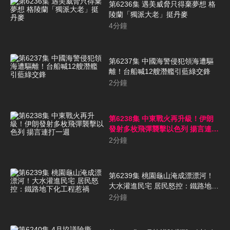
第6236集 遇美威脅只得棄夢想 格
陵蘭「獨派大老」挺丹麥
4
分鐘
第6237集 中國海警侵犯領海遭驅
離！台船喊12艘潛艦引藍綠交鋒
2
分鐘
第6238集 中東戰火再升級！伊朗
發射多枚飛彈襲擊以色列 揚言連打
一週
2
分鐘
第6239集 桃園龜山淹成漂漂河！
大水灌進民宅 居民怒控：鐵路地下
化工程惹禍
2
分鐘