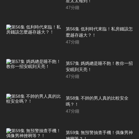
星太太報到！
47
分鐘
第56集 低利時代來臨！私房錢該怎
麼越存越大？！
47
分鐘
第57集 媽媽總是睡不飽！教你一招
安眠到天亮！
47
分鐘
第58集 不帥的男人真的比較安全
嗎？！
47
分鐘
第59集 無預警抽查手機！偶像男神
挫咧等？！