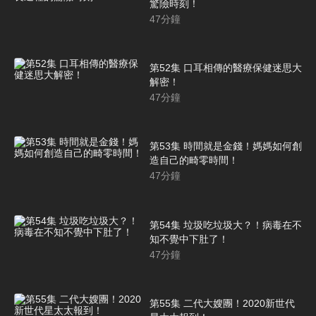
驚險時刻！
47
分鐘
第52集 口耳相傳的醫療保健迷思大
解密！
47
分鐘
第53集 時間就是金錢！媽媽如何創
造自己的畸零時間！
47
分鐘
第54集 垃圾吃垃圾大？！病毒在不
知不覺中下肚了！
47
分鐘
第55集 二代大嫂團！2020新世代