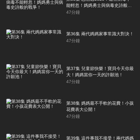
能輕忽！媽媽勇士與病毒史詩般的
戰爭！
47
分鐘
第36集 兩代媽媽家事常識大對決！
47
分鐘
第37集 兒童節快樂！寶貝今天你最
大！媽媽當你一天的許願池！
47
分鐘
第38集 媽媽最不手軟的花費！小孩
花費表大公開！
47
分鐘
第39集 這件事我不接受！兩代媽媽