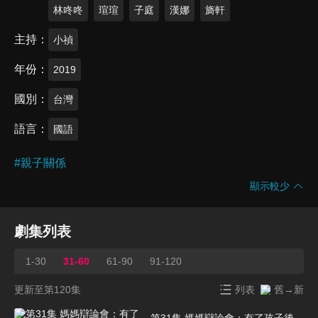
林咚咚
瑄瑄
子庭
漢娜
旖軒
主持
小禎
年份
2019
國別
台灣
語言
國語
#
親子關係
顯示較少
劇集列表
1-30
31-60
61-90
91-120
更新至第120集
列表
舊→新
第31集 媽媽辯論會：有了孩子後，