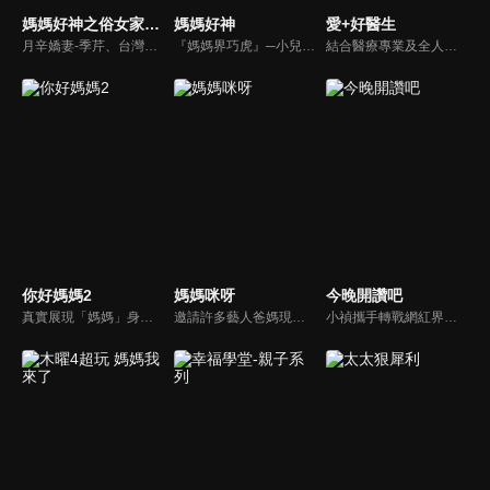
媽媽好神之俗女家務事
媽媽好神
愛+好醫生
月辛嬌妻-季芹、台灣好媳婦-佩甄，兩位世俗熟女 領軍各界菁英一起來探討你我關心的各種家務事。持續鎖定本節目就能夠讓你『俗女不出門，能知天下事』！
『媽媽界巧虎』─小兒科醫師黃瑽寧，『國民媽媽』─鍾欣凌，兩人領軍擁有十八般武藝的好神媽媽團，為全台媽媽們發聲，所有育兒新知，家庭秘辛，全家大小健康，都會在《媽媽好神》一一解惑！
結合醫療專業及全人關懷的新型態節目，主持人黃瑽寧醫師親訪家庭，跨領域醫療顧問團全方位檢視，提供最完整、實用和正確的資訊來守護孩子的健康。
你好媽媽2
媽媽咪呀
今晚開讚吧
真實展現「媽媽」身份的更多社會觸角，探討對「媽媽」概念的時代定義，探訪更多的當代媽媽。每期走進嘉賓生活，探討母親在家庭中、在自己生命中的位置。
邀請許多藝人爸媽現身說法，與相關專家顧問共同討論分享，以談話的方式進行，對一人爸媽和名人家庭教育有興趣的朋友一定不能錯過。
小禎攜手轉戰網紅界獲好評的羅時豐主持綜藝節目《今晚開讚吧》，節目嘗試創新互動式節目，帶動討論時事及創新的議題，打破傳統的談話模式，進而更貼近網路群眾。