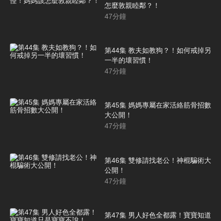
怎麼敦親睦鄰？！
47
分鐘
第44集 教夫如教狗？！如何戒掉另
一半的壞習慣！
47
分鐘
第45集 媽媽專屬在家活絡筋骨招數
大公開！
47
分鐘
第46集 雙修請找老公！神棍騙術大
公開！
47
分鐘
第47集 男人好色全都露！寶寶知道