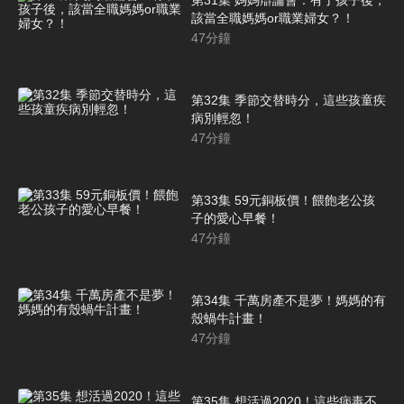
該當全職媽媽or職業婦女？！
47
分鐘
第32集 季節交替時分，這些孩童疾
病別輕忽！
47
分鐘
第33集 59元銅板價！餵飽老公孩
子的愛心早餐！
47
分鐘
第34集 千萬房產不是夢！媽媽的有
殼蝸牛計畫！
47
分鐘
第35集 想活過2020！這些病毒不