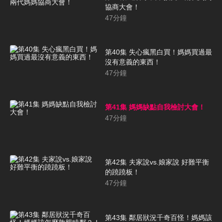
協商大會！
47
分鐘
第40集 失心瘋黑白買！媽媽買過最
沒有意義的東西！
47
分鐘
第41集 媽媽缺點自我檢討大會！
47
分鐘
第42集 夫家說vs.娘家說 好難平衡
的蹺蹺板！
47
分鐘
第43集 鄰居狀況千奇百怪！媽媽該