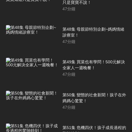
只是寶寶不說！
47
分鐘
第48集 母親節特別企劃~媽媽情緒
診療室！
47
分鐘
第49集 買菜也有學問！500元解決
全家人一週晚餐！
47
分鐘
第50集 變態的社會新聞！孩子在外
媽媽心驚驚！
47
分鐘
第51集 危機四伏！孩子成長過程的