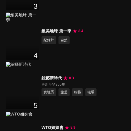
3
絕美地球 第一季
8.4
紀錄片
自然
4
綜藝新時代
8.3
更新至第355集
實境秀
旅遊
綜藝
職場
5
WTO姐妹會
8.9