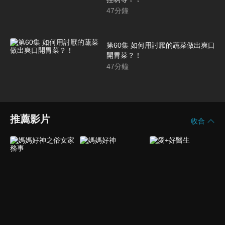
47
分鐘
第60集 如何用討厭的蔬菜做出爽口
開胃菜？！
47
分鐘
推薦影片
收合