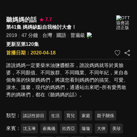
聽媽媽的話
7.7
第41集 媽媽缺點自我檢討大會！
2019
47 分鐘
台灣
國語
普遍級
更新至第120集
首播日期：2020-04-18
誰說媽媽一定要柴米油鹽醬醋茶，誰說媽媽就等於黃臉
婆，不同顏值、不同族群、不同職業、不同年紀，來自各
個角落的快樂媽媽們，將讓您看到媽媽們的搞笑、可愛、
淚水、溫馨，現代的媽媽們，通通站出來吧~所有愛秀敢
秀的媽咪們，都在《聽媽媽的話》。
類型
談話性節目
生活
育兒
家庭
親子關係
來賓
沈玉琳
崔佩儀
欣西亞
璇璇
大俠
美珍