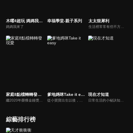
木曜4超玩 媽媽我來了
幸福學堂-親子系列
太太狠犀利
媽媽我來了
生活裡常常有些不方便，但其實只要有一些小創意，就會讓生活變得更有趣，就讓美食達人焦志方與生活玩家巴鈺帶領專家們，告訴大家最即時、最便利、最實用的解決之道！
家庭8點檔轉轉發現愛
爹地媽咪Take it easy
現在才知道
繼2020年榮獲金鐘獎「生活風格節目主持人獎」，2021年再度入圍，從真理出發的家庭談話性節目，針對現代婚姻家庭議題讓您輕鬆掌握關注方向。
從小寶寶出生以後，父母親就該使承受各種各樣的壓力。小寶寶的健康，教育費的負擔，乃至於社會跟親友的期許，都讓父母整日擔憂。本集節目還邀請台北醫院大學附設醫院的臨床心理師黃意霖，提供紓解壓力的方法。
日常生活的小秘訣知多少？由理財專家賴憲政、美麗人妻季芹，用貼近民心的實際案例、最新時事的話題來分析研討，讓你了解生活中的理財消費、民生、旅遊等問題。
綜藝排行榜