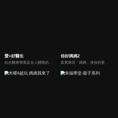
愛+好醫生
你好媽媽2
結合醫療專業及全人關懷的新型態節目，主持人黃瑽寧醫師親訪家庭，跨領域醫療顧問團全方位檢視，提供最完整、實用和正確的資訊來守護孩子的健康。
真實展現「媽媽」身份的更多社會觸角，探討對「媽媽」概念的時代定義，探訪更多的當代媽媽。每期走進嘉賓生活，探討母親在家庭中、在自己生命中的位置。