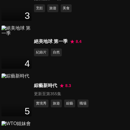
第41集 媽媽缺點自我檢討大
烹飪
旅遊
美食
3
會！
47
分鐘
第42集 夫家說vs.娘家說 好難
絕美地球 第一季
8.4
平衡的蹺蹺板！
47
分鐘
紀錄片
自然
4
第43集 鄰居狀況千奇百怪！媽
媽該怎麼敦親睦鄰？！
47
分鐘
綜藝新時代
8.3
更新至第355集
第44集 教夫如教狗？！如何戒
掉另一半的壞習慣！
實境秀
旅遊
綜藝
職場
5
47
分鐘
第45集 媽媽專屬在家活絡筋骨