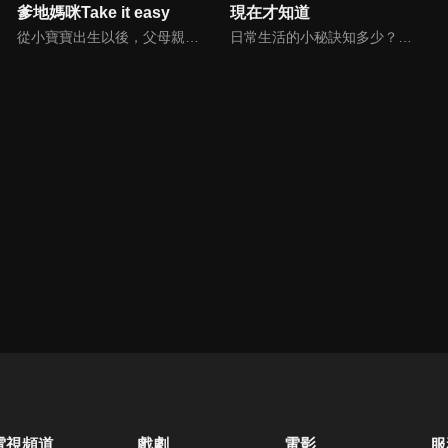
爹地媽咪Take it easy
現在才知道
從小寶寶出生以後，父母親就該使承受各種各樣的壓力。小寶寶的健康，教育費的負擔，乃至於社會跟親友的期許，都讓父母整日擔憂。本集節目還邀請台北醫院大學附設醫院的臨床心理師黃意霖，提供紓解壓力的方法。
日常生活的小秘訣知多少？由理財專家賴憲政、美麗人妻季芹，用貼近民心的實際案例、最新時事的話題來分析研討，讓你了解生活中的理財消費、民生、旅遊等問題。
電視頻道
戲劇
電影
服