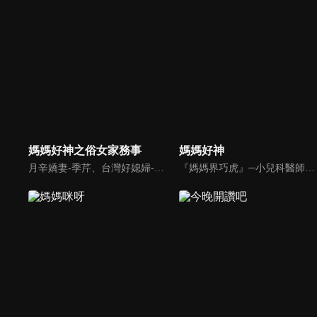
媽媽好神之俗女家務事
媽媽好神
月辛嬌妻-季芹、台灣好媳婦-佩甄，兩位世俗熟女 領軍各界菁英一起來探討你我關心的各種家務事。持續鎖定本節目就能夠讓你『俗女不出門，能知天下事』！
『媽媽界巧虎』─小兒科醫師黃瑽寧，『國民媽媽』─鍾欣凌，兩人領軍擁有十八般武藝的好神媽媽團，為全台媽媽們發聲，所有育兒新知，家庭秘辛，全家大小健康，都會在《媽媽好神》一一解惑！