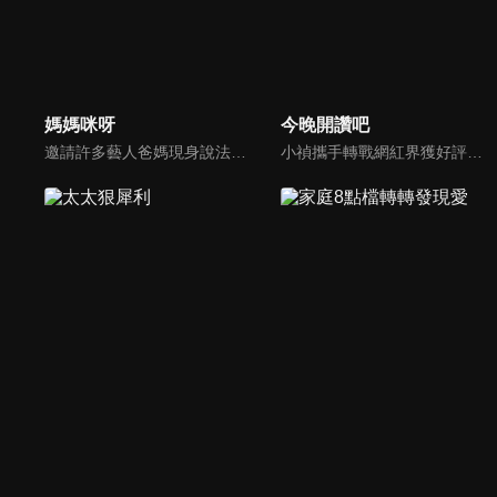
媽媽咪呀
今晚開讚吧
邀請許多藝人爸媽現身說法，與相關專家顧問共同討論分享，以談話的方式進行，對一人爸媽和名人家庭教育有興趣的朋友一定不能錯過。
小禎攜手轉戰網紅界獲好評的羅時豐主持綜藝節目《今晚開讚吧》，節目嘗試創新互動式節目，帶動討論時事及創新的議題，打破傳統的談話模式，進而更貼近網路群眾。