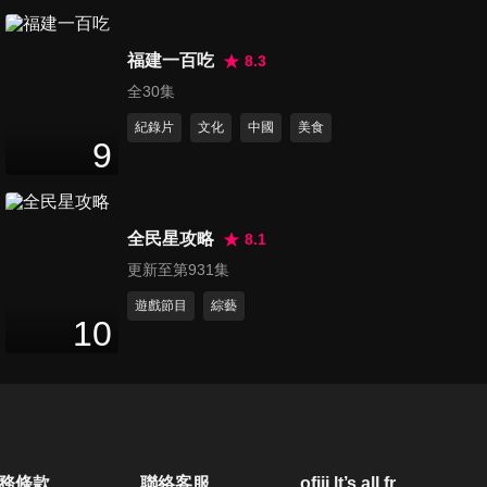
第50集 變態的社會新聞！孩子
福建一百吃
在外媽媽心驚驚！
8.3
47
分鐘
全30集
紀錄片
文化
中國
美食
第51集 危機四伏！孩子成長過
9
程的驚險時刻！
47
分鐘
全民星攻略
8.1
第52集 口耳相傳的醫療保健迷
更新至第931集
思大解密！
47
分鐘
遊戲節目
綜藝
10
第53集 時間就是金錢！媽媽如
何創造自己的畸零時間！
47
分鐘
第54集 垃圾吃垃圾大？！病毒
務條款
聯絡客服
ofiii lt’s all free