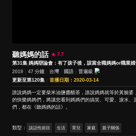
聽媽媽的話
7.7
第31集 媽媽辯論會：有了孩子後，該當全職媽媽or職業
2019
47 分鐘
台灣
國語
普遍級
更新至第120集
首播日期：2020-03-14
誰說媽媽一定要柴米油鹽醬醋茶，誰說媽媽就等於黃臉婆
的快樂媽媽們，將讓您看到媽媽們的搞笑、可愛、淚水、
們，都在《聽媽媽的話》。
類型
談話性節目
生活
育兒
家庭
親子關係