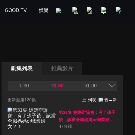
GOOD TV
娛樂
美食旅遊
新聞政論
汽車
劇集列表
推薦影片
1-30
31-60
61-90
更新至第120集
列表
舊→新
第31集 媽媽辯論會：有了孩子
後，該當全職媽媽or職業婦
47
分鐘
女？！