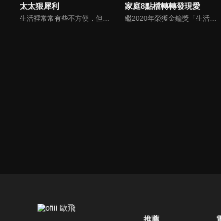
太太狠犀利
家庭8點檔轉轉發現愛
生活裡常常有些不方便，但其實只要有一些小創意，就會讓生活變得更有趣，就讓美食達人焦志方與生活玩家巴鈺帶領專家們，告訴大家最即時、最便利、最實用的解決之道！
繼2020年榮獲金鐘獎「生活風格節目主持人獎」，2021年再度入圍，從真理出發的家庭談話性節目，針對現代婚姻家庭議題讓您輕鬆掌握關注方向。
推薦