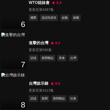
招數大公開！
WTO姐妹會
8.9
47
分鐘
更新至第3487集
國際
談話性節目
綜藝
娛樂
第46集 雙修請找老公！神棍騙
6
術大公開！
47
分鐘
進擊的台灣
8.2
第47集 男人好色全都露！寶寶
更新至第586集
知道只是寶寶不說！
47
分鐘
訪談
新聞雜誌
美食
台灣
7
第48集 母親節特別企劃~媽媽
情緒診療室！
47
分鐘
台灣啟示錄
8.6
更新至第1613集
第49集 買菜也有學問！500元
訪談
新聞
新聞雜誌
社會
解決全家人一週晚餐！
8
47
分鐘