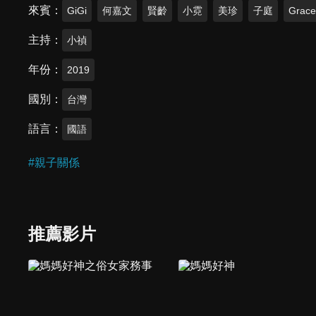
來賓
GiGi
何嘉文
賢齡
小霓
美珍
子庭
Grac
主持
小禎
年份
2019
國別
台灣
語言
國語
#
親子關係
推薦影片