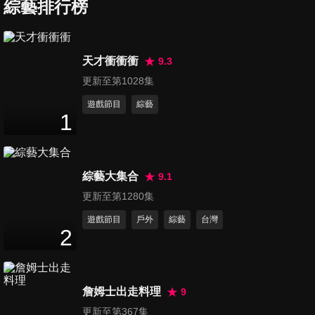
決！
綜藝排行榜
47
分鐘
第37集 兒童節快樂！寶貝今天
天才衝衝衝
9.3
你最大！媽媽當你一天的許願
更新至第1028集
47
分鐘
池！
遊戲節目
綜藝
1
第38集 媽媽最不手軟的花費！
小孩花費表大公開！
47
分鐘
綜藝大集合
9.1
第39集 這件事我不接受！兩代
更新至第1280集
媽媽協商大會！
遊戲節目
戶外
綜藝
台灣
47
分鐘
2
第40集 失心瘋黑白買！媽媽買
過最沒有意義的東西！
詹姆士出走料理
9
47
分鐘
更新至第367集