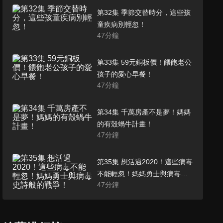
第32集 季節交替時分，這些孩
童疾病別輕忽！
47
分鐘
第33集 59元銅板價！餵飽老公
孩子的愛心早餐！
47
分鐘
第34集 千萬房產不是夢！媽媽
的有殼蝸牛計畫！
47
分鐘
第35集 想活過2020！這些病毒
不能輕忽！媽媽勇士與病毒史
47
分鐘
詩般的戰爭！
第36集 兩代媽媽家事常識大對