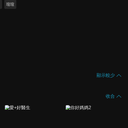
e
瑄瑄
顯示較少
收合