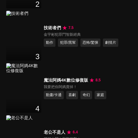
2
技術者們
7.5
金宇彬犯罪鬥智新經典
動作
犯罪/黑幫
恐怖/驚悚
劇情片
3
魔法阿媽4K數位修復版
8.5
我要把你阿媽賣掉！
動畫/卡通
喜劇
奇幻
家庭
4
老公不是人
6.4