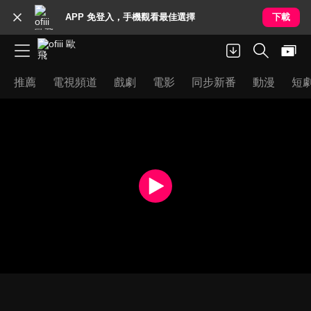
APP 免登入，手機觀看最佳選擇
下載
推薦
電視頻道
戲劇
電影
同步新番
動漫
短