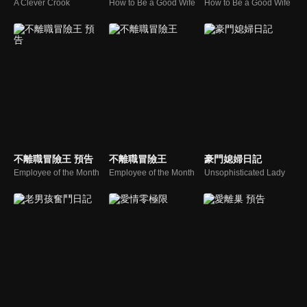
A Clever Crook
How to Be a Good Wife
How to Be a Good Wife
不離職冒險王 預告
不離職冒險王
豪門媳婦日記
Employee of the Month
Employee of the Month
Unsophisticated Lady