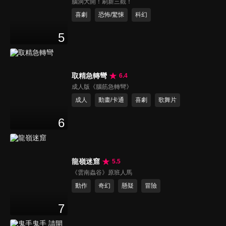
腦洞大開！刷新三觀！
喜劇
恐怖/驚悚
科幻
5
取精急轉彎
6.4
成人版《腦筋急轉彎》
成人
動畫/卡通
喜劇
歌舞片
6
龍嶺迷窟
5.5
《雲南蟲谷》原班人馬
動作
奇幻
懸疑
冒險
7