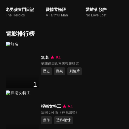
老男孩奮鬥日記
愛情零極限
愛離巢 預告
The Heroics
A Faithful Man
No Love Lost
電影排行榜
無名
8.1
梁朝偉周迅再陷諜報疑雲
歷史
懸疑
劇情片
1
捍衛女特工
6.1
法國女性版《神鬼認證》
動作
恐怖/驚悚