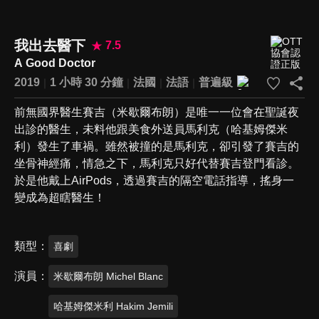
我出去醫下
7.5
A Good Doctor
2019
1 小時 30 分鐘
法國
法語
普遍級
前無國界醫生賽吉（米歇爾布朗）是唯一一位會在聖誕夜
出診的醫生，未料他跟美食外送員馬利克（哈基姆傑米
利）發生了車禍。雖然被撞的是馬利克，卻引發了賽吉的
坐骨神經痛，情急之下，馬利克只好代替賽吉登門看診。
於是他戴上AirPods，透過賽吉的隔空電話指導，搖身一
變成為超瞎醫生！
類型
喜劇
演員
米歇爾布朗 Michel Blanc
哈基姆傑米利 Hakim Jemili