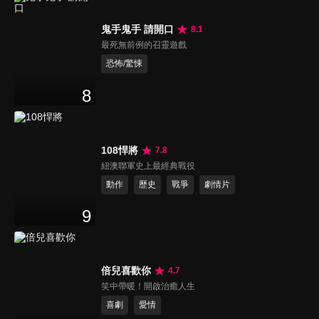
鬼手鬼手 請開口
8.1
最死無前例的召靈遊戲
恐怖/驚悚
8
108悍將
7.8
紐澳聯軍史上最經典戰役
動作
歷史
戰爭
劇情片
9
倍兒喜歡你
4.7
笑中帶暖！開啟治癒人生
喜劇
愛情